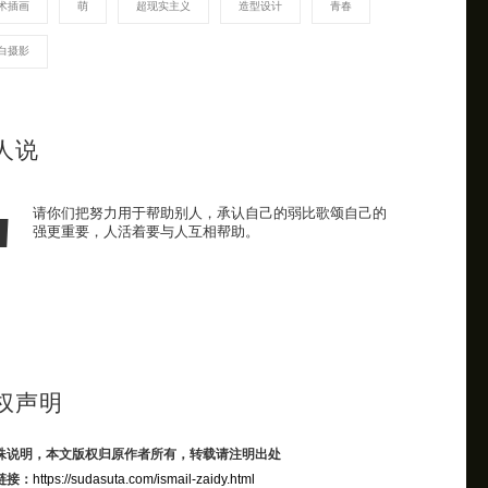
术插画
萌
超现实主义
造型设计
青春
白摄影
人说
请你们把努力用于帮助别人，承认自己的弱比歌颂自己的
强更重要，人活着要与人互相帮助。
权声明
殊说明，本文版权归原作者所有，转载请注明出处
链接：
https://sudasuta.com/ismail-zaidy.html