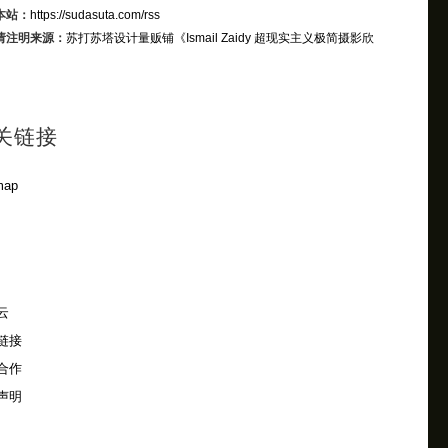
本站：
https://sudasuta.com/rss
请注明来源：
苏打苏塔设计量贩铺
《Ismail Zaidy 超现实主义极简摄影欣
关链接
map
云
链接
合作
声明