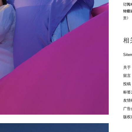
订阅
转载
赏》
相
Site
关于
留言
投稿
标签
友情
广告
版权