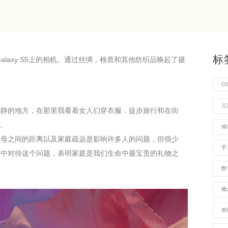
标
ng Galaxy S5上的相机。通过丝绸，棉质和其他纺织品唤起了摄
C
儿
僻静的地方，在那里我看着女人们穿衣服，徒步旅行和在街
感。
城
父母之间的距离以及家庭疏远是影响许多人的问题，但很少
手
品中对待这个问题，表明家庭是我们生命中最宝贵的礼物之
数
概
简