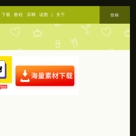
下载
教程
买啊
读图
|
关于
投稿