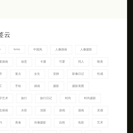
签云
G
lomo
中国风
人像插画
人像摄影
童插画
创意
卡通
可爱
同人
唯美
市
复古
女生
安静
影像日记
性感
工
手绘
插画
摄影
摄影美图
字艺术
旅行
旅行日记
时尚
时尚摄影
念插画
水彩
清新
游戏
漫画
灵感
约
美食
肖像摄影
自然
色彩
艺术