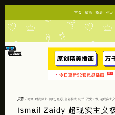
首页
插画
摄影
生活
摄影
/
时尚
,
时尚摄影
,
简约
,
色彩
,
色彩构成
,
街拍
,
视觉艺术
,
超现实主
Ismail Zaidy 超现实