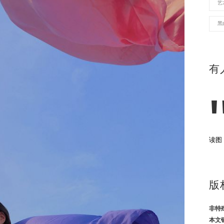
艺
黑
有
读图
版
非特
本文