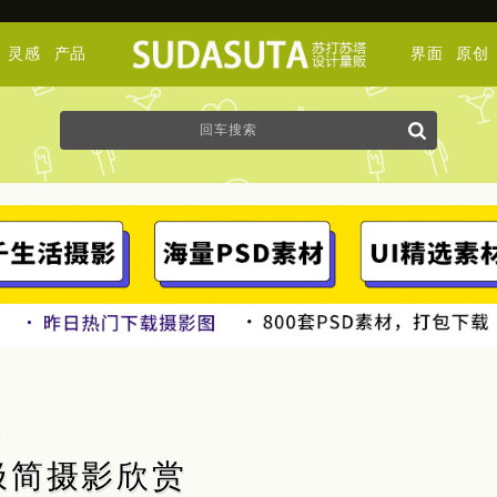
灵感
产品
界面
原创
义
主义极简摄影欣赏