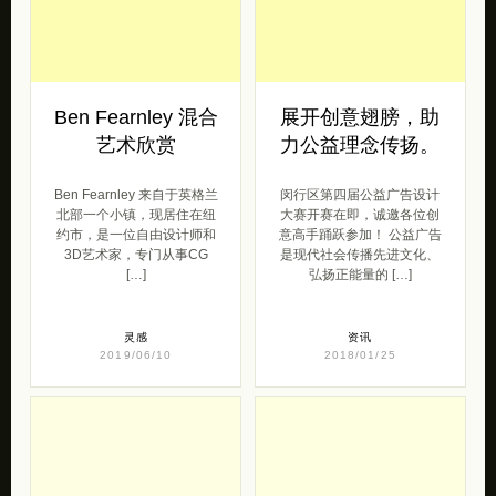
Ben Fearnley 混合
展开创意翅膀，助
艺术欣赏
力公益理念传扬。
Ben Fearnley 来自于英格兰
闵行区第四届公益广告设计
北部一个小镇，现居住在纽
大赛开赛在即，诚邀各位创
约市，是一位自由设计师和
意高手踊跃参加！ 公益广告
3D艺术家，专门从事CG
是现代社会传播先进文化、
[…]
弘扬正能量的 […]
灵感
资讯
2019/06/10
2018/01/25