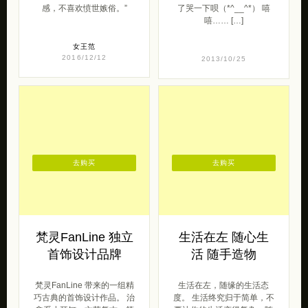
感，不喜欢愤世嫉俗。”
了哭一下呗（*^__^*） 嘻
嘻…… […]
女王范
2016/12/12
2013/10/25
去购买
去购买
梵灵FanLine 独立
生活在左 随心生
首饰设计品牌
活 随手造物
梵灵FanLine 带来的一组精
生活在左，随缘的生活态
巧古典的首饰设计作品。 治
度。 生活终究归于简单，不