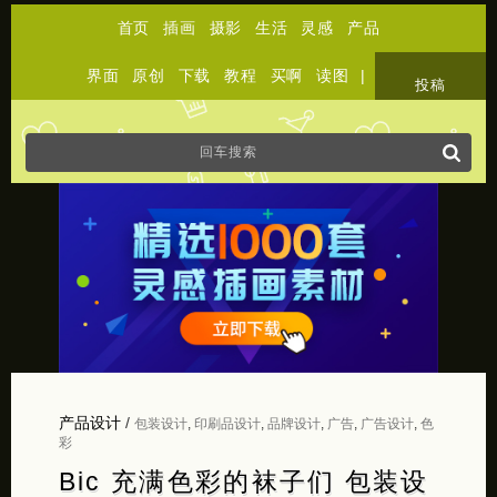
首页
插画
摄影
生活
灵感
产品
界面
原创
下载
教程
买啊
读图
|
关于
投稿
产品设计
/
包装设计
,
印刷品设计
,
品牌设计
,
广告
,
广告设计
,
色
彩
Bic 充满色彩的袜子们 包装设