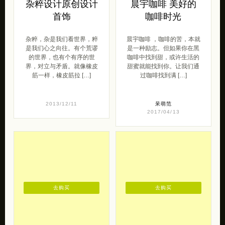
杂粹设计原创设计
晨宇咖啡 美好的
首饰
咖啡时光
杂粹，杂是我们看世界，粹
晨宇咖啡 ，咖啡的苦，本就
是我们心之向往。有个荒谬
是一种励志。但如果你在黑
的世界，也有个有序的世
咖啡中找到甜，或许生活的
界，对立与矛盾。就像橡皮
甜蜜就能找到你。让我们通
筋一样，橡皮筋拉 […]
过咖啡找到满 […]
2013/12/11
呆萌范
2017/04/13
去购买
去购买