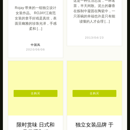
这是一种生活态度，一杯茗
茶，半天闲散。泥土的馨香
Rojay 带来的一组独立设计
在炼制中凝固在陶瓷中，一
女装作品。 ROJAY江南范
只茶碗的幸福也许是只有能
女装的拿手好戏是真丝，表
读懂的人才会理 […]
面呈幽雅的珍珠光泽，手感
柔和 […]
2013/04/23
中国风
2020/06/06
去购买
去购买
限时赏味 日式和
独立女装品牌 于