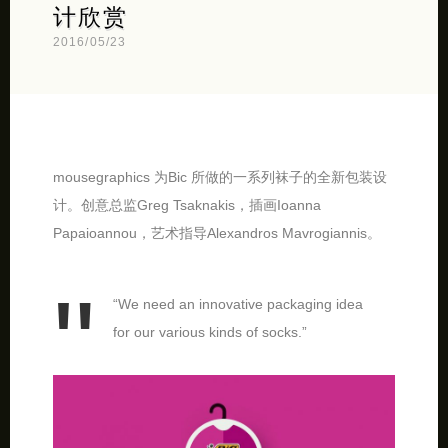
计欣赏
2016/05/23
mousegraphics 为Bic 所做的一系列袜子的全新包装设
计。创意总监Greg Tsaknakis，插画Ioanna
Papaioannou，艺术指导Alexandros Mavrogiannis。
“We need an innovative packaging idea
for our various kinds of socks.”