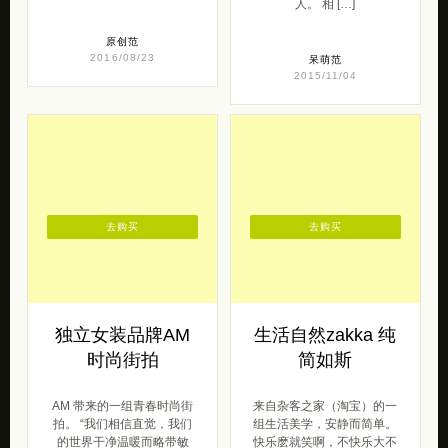
人。 相 […]
原创范
2016/08/23
呆萌范
2015/11/04
去购买
去购买
独立女装品牌AM
生活自然zakka 纯
时尚街拍
简如斯
AM 带来的一组青春时尚街
来自杂客之家（淘宝）的一
拍。 “我们相信直觉，我们
组生活美学，安静而简单。
的世界干净温暖而略带敏
快乐麽就笑啊，不快乐大不