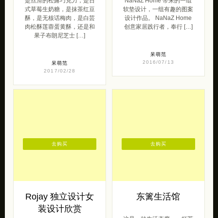
是丝滑的松露巧克力，是日
NaNaZ Home 带来的一组
式草莓生奶糖，是抹茶红豆
软垫设计，一组有趣的图案
酥，是无核话梅肉，是白芸
设计作品。 NaNaZ Home
肉松酥莲蓉蛋黄酥，还是和
创意家居践行者，奉行 […]
果子布朗尼芝士 […]
呆萌范
2016/07/13
呆萌范
2017/02/28
去购买
去购买
Rojay 独立设计女
东篱生活馆
装设计欣赏