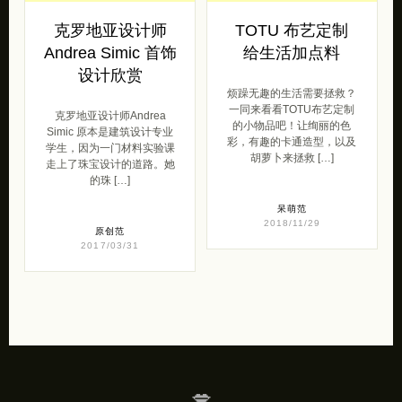
克罗地亚设计师
TOTU 布艺定制
Andrea Simic 首饰
给生活加点料
设计欣赏
烦躁无趣的生活需要拯救？
一同来看看TOTU布艺定制
克罗地亚设计师Andrea
的小物品吧！让绚丽的色
Simic 原本是建筑设计专业
彩，有趣的卡通造型，以及
学生，因为一门材料实验课
胡萝卜来拯救 […]
走上了珠宝设计的道路。她
的珠 […]
呆萌范
2018/11/29
原创范
2017/03/31
💋