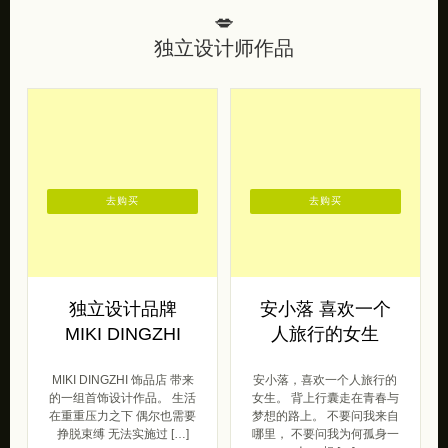
💋
独立设计师作品
去购买
去购买
独立设计品牌
安小落 喜欢一个
MIKI DINGZHI
人旅行的女生
MIKI DINGZHI 饰品店 带来
安小落，喜欢一个人旅行的
的一组首饰设计作品。 生活
女生。 背上行囊走在青春与
在重重压力之下 偶尔也需要
梦想的路上。 不要问我来自
挣脱束缚 无法实施过 […]
哪里， 不要问我为何孤身一