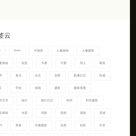
签云
G
lomo
中国风
人像插画
人像摄影
童插画
创意
卡通
可爱
同人
唯美
市
复古
女生
安静
影像日记
性感
工
手绘
插画
摄影
摄影美图
字艺术
旅行
旅行日记
时尚
时尚摄影
念插画
水彩
清新
游戏
漫画
灵感
约
美食
肖像摄影
自然
色彩
艺术