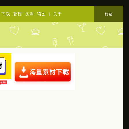
下载
教程
买啊
读图
|
关于
投稿