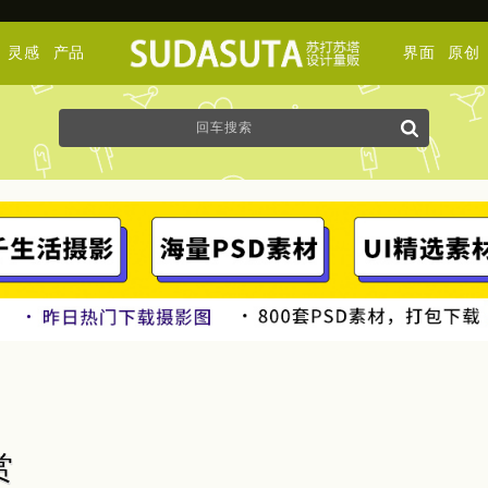
灵感
产品
界面
原创
赏