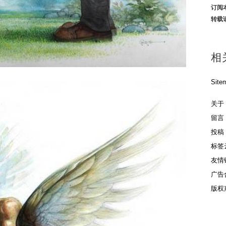
订阅
转载
相
Site
关于
留言
投稿
标签
友情
广告
版权