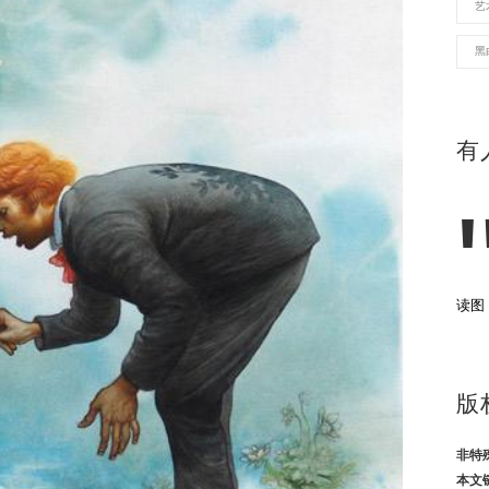
艺
黑
有
读图
版
非特
本文