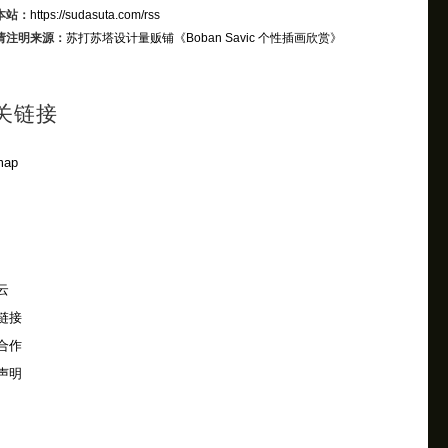
本站：
https://sudasuta.com/rss
请注明来源：
苏打苏塔设计量贩铺
《Boban Savic 个性插画欣赏》
关链接
map
云
链接
合作
声明