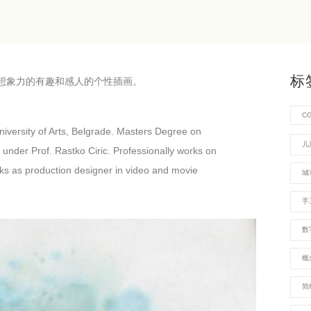
标
想象力的有趣和感人的个性插画。
C
niversity of Arts, Belgrade. Masters Degree on
儿
0, under Prof. Rastko Ciric. Professionally works on
orks as production designer in video and movie
城
手
数
概
简