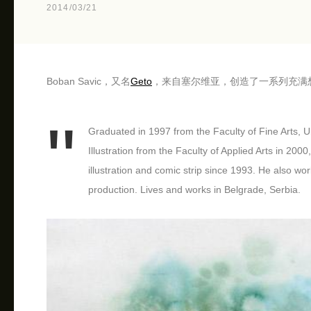
2014/03/21
Boban Savic，又名
Geto
，来自塞尔维亚，创造了一系列充满
Graduated in 1997 from the Faculty of Fine Arts, U
Illustration from the Faculty of Applied Arts in 200
illustration and comic strip since 1993. He also w
production. Lives and works in Belgrade, Serbia.