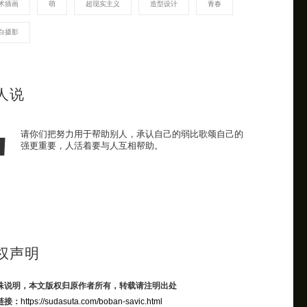
术插画
萌
超现实主义
造型设计
青春
白摄影
人说
请你们把努力用于帮助别人，承认自己的弱比歌颂自己的
强更重要，人活着要与人互相帮助。
权声明
殊说明，本文版权归原作者所有，转载请注明出处
链接：
https://sudasuta.com/boban-savic.html