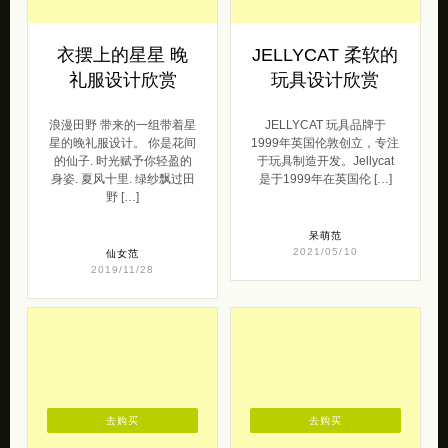
衣摆上的星星 晚
JELLYCAT 柔软的
礼服设计欣赏
玩具设计欣赏
浪漫田野 带来的一组带着星
JELLYCAT 玩具品牌于
星的晚礼服设计。 你是花间
1999年英国伦敦创立，专注
的仙子. 时光赋予你轻盈的
于玩具制造开发。Jellycat
身姿. 夏风十里. 绿纱飘过田
是于1999年在英国伦 […]
野 […]
呆萌范
2021/05/10
仙女范
2019/11/28
去购买
去购买