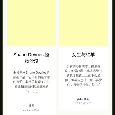
Shane Devries 怪
女生与绵羊
物沙漠
少女的心像羔羊，她最善
良，她最软弱，她绵绵无力
非常喜欢Shane Devries的
的就俘获你……她不会爱
插画作品，它们真的是非常
你，但会依恋你。她不会爱
的可爱，非常的超现实。长
你，只会记得你。每 […]
着纽扣眼睛的圆通身材的
鸟， […]
摄影
美女
2010/02/23
插画
2010/03/19