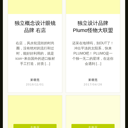
独立概念设计眼镜
独立设计品牌
品牌 右店
Plumo怪物大联盟
右店 ，风水轮流转的时尚
还呆在地球吗，别OUT了！
圈，没有绝对的流行和过
冲出平淡的太阳系，快来
时，能好好利用的，就是
PLUMO吧！ PLUMO是一
icon~来自国外的进口板材
个独一无二的星球，在这你
手工打造，好质 […]
会遇到 […]
呆萌范
呆萌范
2016/11/01
2017/04/26
去购买
去购买