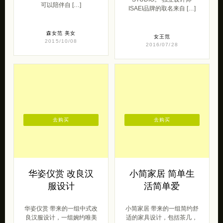
可以陪伴自 […]
ISAEI品牌的取名来自 […]
森女范
美女
女王范
2015/10/08
2016/07/28
去购买
去购买
华姿仪赏 改良汉
小简家居 简单生
服设计
活简单爱
华姿仪赏 带来的一组中式改
小简家居 带来的一组简约舒
良汉服设计，一组婉约唯美
适的家具设计，包括茶几，