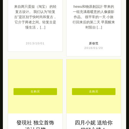
来自两只蛋挞（淘宝） 的轻
hewu和物原創設計 带来的
复古设计。 我们认为“轻复
一组充满着暖意的人像摄影
古”是区别于快时尚和复古，
作品。 很平常的一天 小旅
它介于两者之间。轻复古是
行回来后的第二天 早晨醒来
慢生活， […]
时阳台 […]
2013/10/01
原创范
2016/01/20
去购买
去购买
發現社 独立首饰
四月小妮 送给你