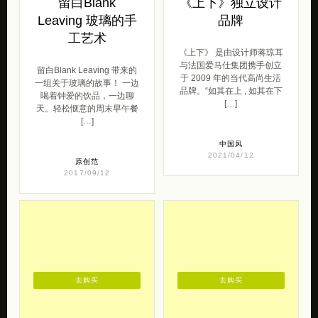
留白Blank
《上下》独立设计
Leaving 玻璃的手
品牌
工艺术
《上下》 是由设计师蒋琼耳
与法国爱马仕集团携手创立
留白Blank Leaving 带来的
于 2009 年的当代高尚生活
一组关于玻璃的故事！ 一边
品牌。“如其在上 , 如其在下
喝着钟爱的饮品，一边聊
[…]
天。轻松惬意的周末早午餐
[…]
中国风
2021/04/12
原创范
2017/09/12
去购买
去购买