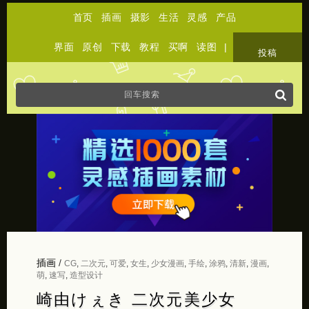
首页
插画
摄影
生活
灵感
产品
界面
原创
下载
教程
买啊
读图
|
关于
投稿
插画
/
CG
,
二次元
,
可爱
,
女生
,
少女漫画
,
手绘
,
涂鸦
,
清新
,
漫画
,
萌
,
速写
,
造型设计
崎由けぇき 二次元美少女