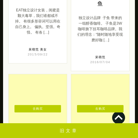
鱼
EAT独立设计女装，闺蜜是
颗大毒草，我们谁都戒不
独立设计品牌 子鱼 带来的
掉。 有很多形容词可以用在
一组醇香咖啡。 子鱼是3W
自己身上。 偏执。坚强。奇
咖啡旗下挂耳咖啡品牌。我
怪。 有各 […]
们的理念：“随时随地享受现
磨好咖 […]
呆萌范
美女
2015/09/22
呆萌范
2016/07/04
去购买
去购买
旧文章