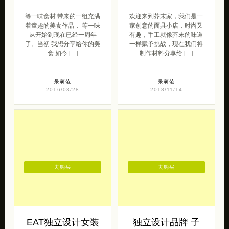
等一味食材 带来的一组充满
欢迎来到芥末家，我们是一
着童趣的美食作品， 等一味
家创意的面具小店，时尚又
从开始到现在已经一周年
有趣，手工就像芥末的味道
了。当初 我想分享给你的美
一样赋予挑战，现在我们将
食 如今 […]
制作材料分享给 […]
呆萌范
呆萌范
2016/03/28
2018/11/14
去购买
去购买
EAT独立设计女装
独立设计品牌 子