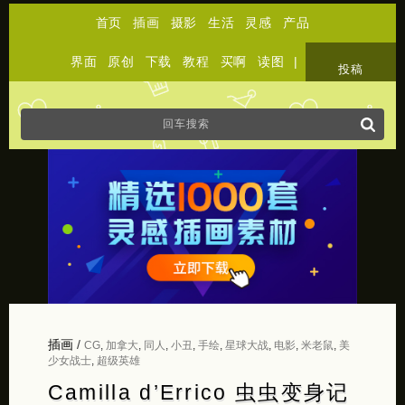
首页
插画
摄影
生活
灵感
产品
界面
原创
下载
教程
买啊
读图
|
关于
投稿
插画
/
CG
,
加拿大
,
同人
,
小丑
,
手绘
,
星球大战
,
电影
,
米老鼠
,
美
少女战士
,
超级英雄
Camilla d’Errico 虫虫变身记