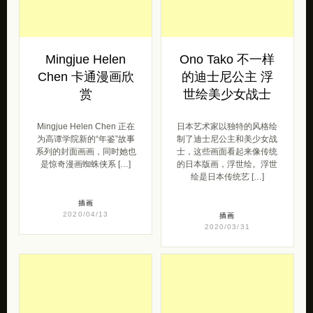
Mingjue Helen
Ono Tako 不一样
Chen 卡通漫画欣
的迪士尼公主 浮
赏
世绘美少女战士
Mingjue Helen Chen 正在
日本艺术家以独特的风格绘
为高谭学院新的“年鉴”故事
制了迪士尼公主和美少女战
系列的封面画画，同时她也
士，这些画面看起来像传统
是惊奇漫画蜘蛛侠系 […]
的日本版画，浮世绘。浮世
绘是日本传统艺 […]
插画
2020/04/13
插画
2020/03/31