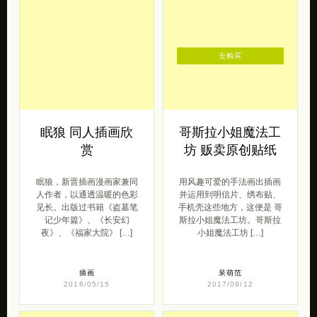
去购买
眠狼 同人插画欣
哥斯拉小姐魔法工
赏
坊 贩卖原创贴纸
眠狼，新晋插画漫画家兼同
用风趣可爱的手法画出插画
人作者，以通透温暖的色彩
并运用到明信片、绣布贴、
见长。出版过书籍《盗墓笔
手机壳这些地方，这便是 哥
记少年篇》、《长安幻
斯拉小姐魔法工坊。哥斯拉
夜》、《福家大院》 […]
小姐魔法工坊 […]
插画
呆萌范
2018/05/15
2017/09/12