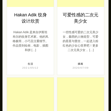
Hakan Adik 纹身
可爱性感的二次元
设计欣赏
美少女
Hakan Adik 是来自伊斯坦
一些性感可爱的二次元美少
布尔的纹身艺术家。他的风
女，蠢萌的人物造型，可爱
格极简，小巧且注重细节。
的星星与蕾丝，一起进入粉
作品受到绘画，电影，插图
红色的少女心世界吧！更多
和拼 […]
二次元美少女， […]
生活
插画
2021/05/12
2020/07/09