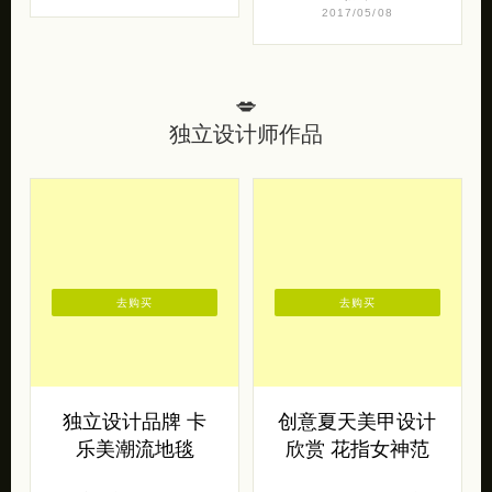
2017/05/08
💋
独立设计师作品
去购买
去购买
独立设计品牌 卡
创意夏天美甲设计
乐美潮流地毯
欣赏 花指女神范