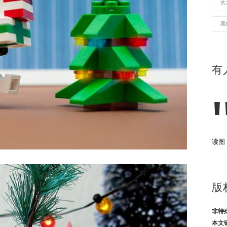
艺
黑
有
读图
版
非特
本文