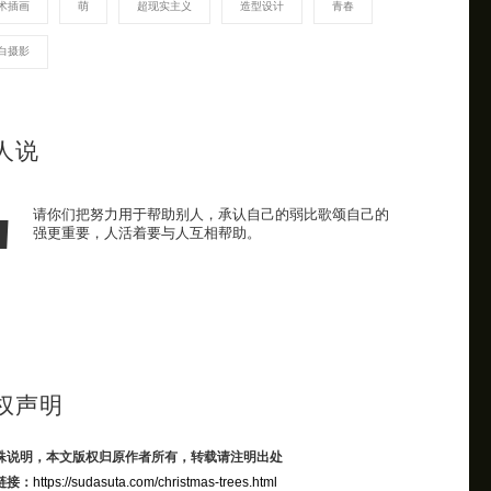
术插画
萌
超现实主义
造型设计
青春
白摄影
人说
请你们把努力用于帮助别人，承认自己的弱比歌颂自己的
强更重要，人活着要与人互相帮助。
权声明
殊说明，本文版权归原作者所有，转载请注明出处
链接：
https://sudasuta.com/christmas-trees.html