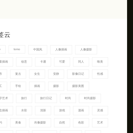
签云
G
lomo
中国风
人像插画
人像摄影
童插画
创意
卡通
可爱
同人
唯美
市
复古
女生
安静
影像日记
性感
工
手绘
插画
摄影
摄影美图
字艺术
旅行
旅行日记
时尚
时尚摄影
念插画
水彩
清新
游戏
漫画
灵感
约
美食
肖像摄影
自然
色彩
艺术