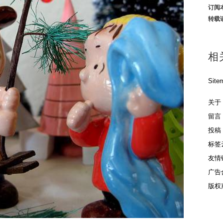
订阅
转载
相
Site
关于
留言
投稿
标签
友情
广告
版权