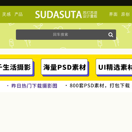
灵感
产品
界面
原创
影