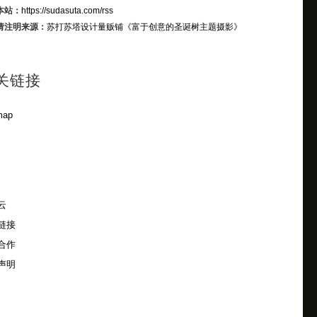
本站：
https://sudasuta.com/rss
请注明来源：
苏打苏塔设计量贩铺
《富于创意的圣诞树主题摄影》
关链接
map
云
链接
合作
声明