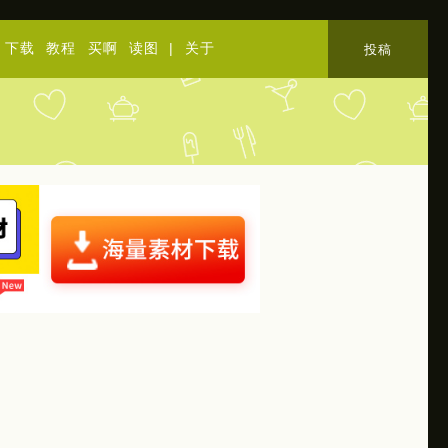
下载
教程
买啊
读图
|
关于
投稿