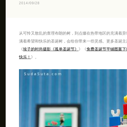
2014/09/28
从可怜又散乱的查理布朗的树，到点缀在热带地区的充满着异
满着希望和快乐的圣诞树，会给你带来一些灵感。更多圣诞主
《
埃子的时尚摄影《孤单圣诞节》
》《
免费圣诞节平铺图案下
快乐！
》。