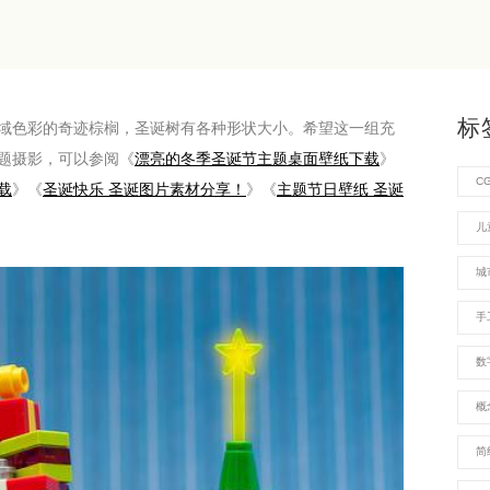
标
域色彩的奇迹棕榈，圣诞树有各种形状大小。希望这一组充
题摄影，可以参阅《
漂亮的冬季圣诞节主题桌面壁纸下载
》
C
载
》《
圣诞快乐 圣诞图片素材分享！
》《
主题节日壁纸 圣诞
儿
城
手
数
概
简