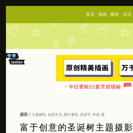
首页
插画
摄影
生活
摄影
/
主题摄影
,
创意生活
,
图片素材
,
圣诞节
,
幸福
,
爱
富于创意的圣诞树主题摄