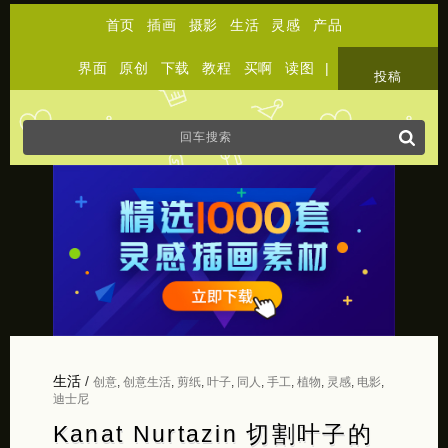
首页
插画
摄影
生活
灵感
产品
界面
原创
下载
教程
买啊
读图
|
关于
投稿
生活
/
创意
,
创意生活
,
剪纸
,
叶子
,
同人
,
手工
,
植物
,
灵感
,
电影
,
迪士尼
Kanat Nurtazin 切割叶子的