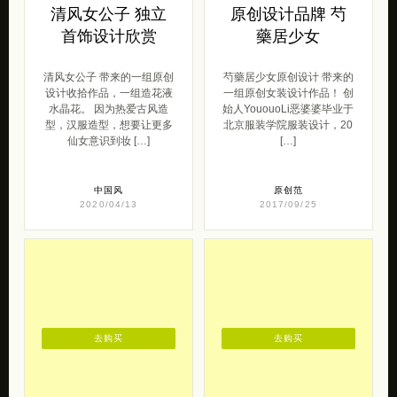
清风女公子 独立
原创设计品牌 芍
首饰设计欣赏
藥居少女
清风女公子 带来的一组原创
芍藥居少女原创设计 带来的
设计收拾作品，一组造花液
一组原创女装设计作品！ 创
水晶花。 因为热爱古风造
始人YououoLi恶婆婆毕业于
型，汉服造型，想要让更多
北京服装学院服装设计，20
仙女意识到妆 […]
[…]
中国风
原创范
2020/04/13
2017/09/25
去购买
去购买