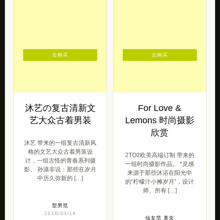
去购买
去购买
沐艺の复古清新文
For Love &
艺大众古着男装
Lemons 时尚摄影
欣赏
沐艺 带来的一组复古清新风
格的文艺大众古着男装设
2TO2欧美高端订制 带来的
计，一组古怪的青春系列摄
一组时尚摄影作品。 *灵感
影。 孙涤非说：那些在岁月
来源于那些沐浴在阳光中
中历久弥新的 […]
的“柠檬汁小摊岁月”，设计
师、所有 […]
型男范
2016/03/18
仙女范
美女