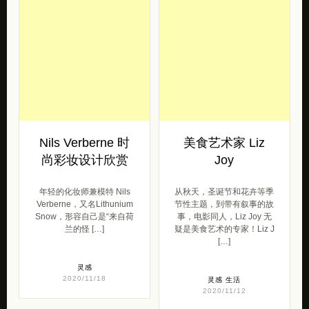
Nils Verberne 时
美食艺术家 Liz
尚彩妆设计欣赏
Joy
年轻的化妆​​师兼模特 Nils
从秋天，圣诞节和花卉等季
Verberne，又名Lithunium
节性主题，到带有叙事的故
Snow，形容自己是“来自荷
事，电影同人，Liz Joy 无
兰的怪 […]
疑是美食艺术的专家！Liz J
[…]
灵感
2020/11/18
灵感
生活
2020/11/12