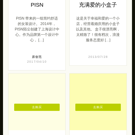
PISN
充满爱的小盒子
PISN 带来的一组简约舒适
这是关于幸福和爱的一个小
的女装设计。 2014年，
店，经营着婚庆用的小盒子
PISN陌尘创建了上海设计中
以及其他。 盒子很漂亮啊，
心。作为品牌第一个设计中
太精致了！很有档次，浪漫
心， […]
服务态度好 […]
原创范
2013/07/28
2017/04/10
去购买
去购买