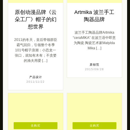
原创动漫品牌《云
Artmika 波兰手工
朵工厂》帽子的幻
陶器品牌
想世界
波兰手工陶器品牌Artmika
“ceraMIKA” 在波兰语中即意
2011的冬天，皇后带领群臣
为陶瓷 陶瓷艺术家Matylda
霸气回归，引领整个冬季
Mika […]
101号帽子浪潮：小恐龙一
张口，就知有木有；不贪婪
的渔夫用爱 […]
原创范
2015/09/28
产品设计
2011/11/22
去购买
去购买