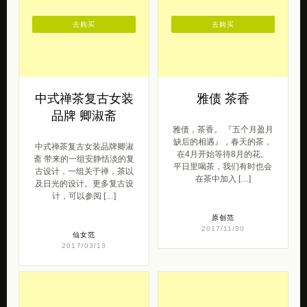
去购买
去购买
中式禅茶复古女装
雅债 茶香
品牌 卿淑斋
雅债，茶香。 『五个月盈月
缺后的相遇』，春天的茶，
中式禅茶复古女装品牌卿淑
在4月开始等待8月的花。
斋 带来的一组安静恬淡的复
平日里喝茶，我们有时也会
古设计，一组关于禅，茶以
在茶中加入 […]
及日光的设计。更多复古设
计，可以参阅 […]
原创范
2017/11/30
仙女范
2017/03/13