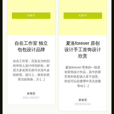
去购买
去购买
自在工作室 独立
夏洛forever 原创
包包设计品牌
设计手工首饰设计
欣赏
自在工作室，宗旨在为特别
的年轻人设计特别的包，材
夏洛forever 带来的一组原
质大多采用天然可水洗牛皮
创首饰设计作品，其中的星
纸材质。设计上，推崇自然
空系列色彩迷人富于创意。
简洁的风格，力 […]
你也可以在微博中关注@夏
洛xy […]
呆萌范
2021/05/07
原创范
2016/01/11