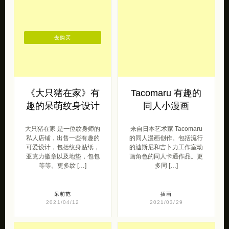
去购买
《大只猪在家》有
Tacomaru 有趣的
趣的呆萌纹身设计
同人小漫画
大只猪在家 是一位纹身师的
来自日本艺术家 Tacomaru
私人店铺，出售一些有趣的
的同人漫画创作。包括流行
可爱设计，包括纹身贴纸，
的迪斯尼和吉卜力工作室动
亚克力徽章以及地垫，包包
画角色的同人卡通作品。更
等等。更多纹 […]
多同 […]
呆萌范
插画
2021/04/12
2021/03/29