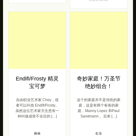
Endifi/Frosty 精灵
奇妙家庭！万圣节
宝可梦
绝妙组合！
自由职业艺术家 Chey，或
这个的家庭并不是传统的家
者可以叫他 Endifi/Frosty。
庭，这是有两个爸爸的家
虽然这位艺术家天生患有一
庭，Manny Lopez 和Paul
种叫做成骨不全症的 […]
Sandmann 。后来 […]
插画
生活