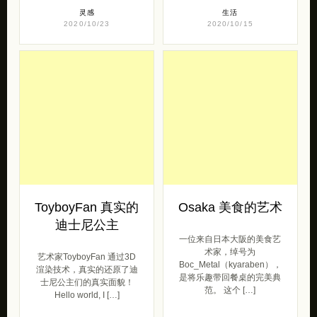
灵感
生活
2020/10/23
2020/10/15
ToyboyFan 真实的
Osaka 美食的艺术
迪士尼公主
一位来自日本大阪的美食艺
术家，绰号为
艺术家ToyboyFan 通过3D
Boc_Metal（kyaraben），
渲染技术，真实的还原了迪
是将乐趣带回餐桌的完美典
士尼公主们的真实面貌！
范。 这个 […]
Hello world, I […]