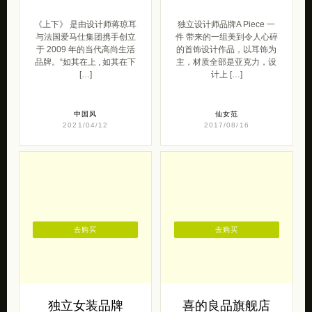
《上下》 是由设计师蒋琼耳
独立设计师品牌A Piece 一
与法国爱马仕集团携手创立
件 带来的一组美到令人心碎
于 2009 年的当代高尚生活
的首饰设计作品，以耳饰为
品牌。“如其在上 , 如其在下
主，材质全部是亚克力，设
[…]
计上 […]
中国风
仙女范
2021/04/12
2017/08/16
去购买
去购买
独立女装品牌
喜的良品旗舰店