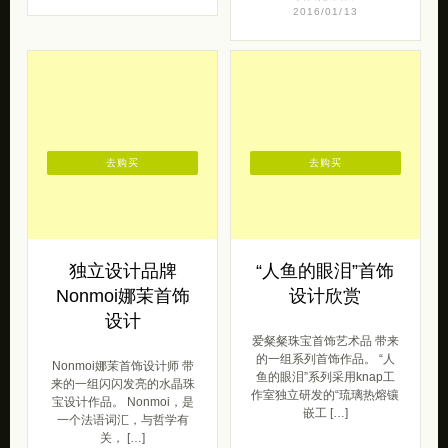
2016/01/13
去购买
去购买
独立设计品牌
“人鱼的眼泪”首饰
Nonmoi娜茉首饰
设计欣赏
设计
爱粲粲珠宝首饰艺术品 带来
的一组系列首饰作品。 “人
Nonmoi娜茉首饰设计师 带
鱼的眼泪”系列采用knap工
来的一组闪闪发亮的水晶珠
作室独立研发的“琉璃热熔镶
宝设计作品。 Nonmoi，是
嵌工 […]
一个法语词汇，与哲学有
关， […]