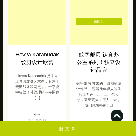
去购买
Havva Karabudak
蚊字邮局 认真办
纹身设计欣赏
公室系列！独立设
计品牌
Havva Karabudak 是来自
土耳其纹身艺术家，专注于
蚊字邮局 带来的一组潮流设
无数线条和网点，在十字绣
计作品。 现当代年轻人的生
中描绘了带纹理的花卉图案
活压力并不比一上一代人
[…]
小，甚至更大，压力一大，
我们就想拖延 […]
生活
2021/05/10
呆萌范
2021/05/07
旧文章