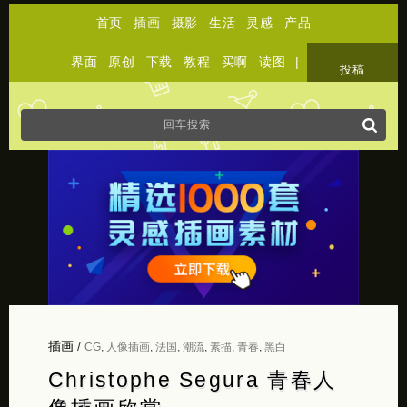
首页
插画
摄影
生活
灵感
产品
界面
原创
下载
教程
买啊
读图
|
关于
投稿
插画
/
CG
,
人像插画
,
法国
,
潮流
,
素描
,
青春
,
黑白
Christophe Segura 青春人