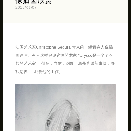
像插画欣赏
2016/06/07
法国艺术家Christophe Segura 带来的一组青春人像插
画速写。有人这样评论这位艺术家 “Crysse是一个了不
起的艺术家！ 创意，自信，创新，总是尝试新事物，寻
找边界 ….我爱他的工作。”