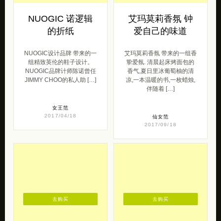
NUOGIC 诺逻辑
艾玛莫莉香氛 钟
的折纸
爱自己的味道
NUOGIC设计品牌 带来的一
艾玛莫莉香氛 带来的一组香
组精致英伦的鞋子设计。
挚爱氛. 清晨起床烤面包的
NUOGIC品牌计师陈诺曾任
香气,夏日里冰葡萄柚的清
JIMMY CHOO的私人助 […]
凉,一本温暖的书,一枚蜡烛,
伴随着 […]
女王范
2017/04/18
仙女范
2017/09/18
去购买
去购买