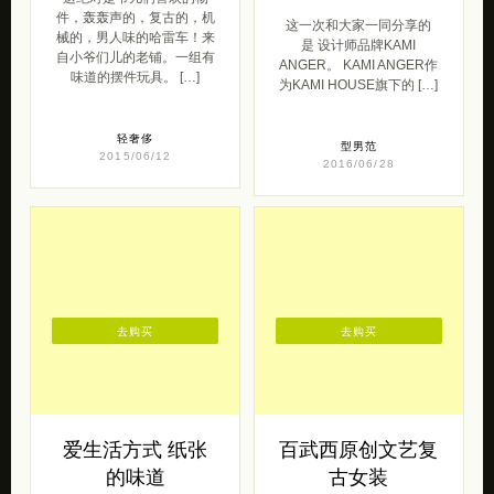
件，轰轰声的，复古的，机
这一次和大家一同分享的
械的，男人味的哈雷车！来
是 设计师品牌KAMI
自小爷们儿的老铺。一组有
ANGER。 KAMI ANGER作
味道的摆件玩具。 […]
为KAMI HOUSE旗下的 […]
轻奢侈
型男范
2015/06/12
2016/06/28
去购买
去购买
爱生活方式 纸张
百武西原创文艺复
的味道
古女装