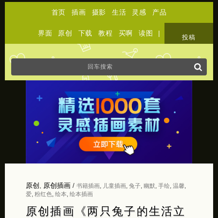
首页
插画
摄影
生活
灵感
产品
界面
原创
下载
教程
买啊
读图
|
关于
投稿
原创
,
原创插画
/
书籍插画
,
儿童插画
,
兔子
,
幽默
,
手绘
,
温馨
,
爱
,
粉红色
,
绘本
,
绘本插画
原创插画《两只兔子的生活立