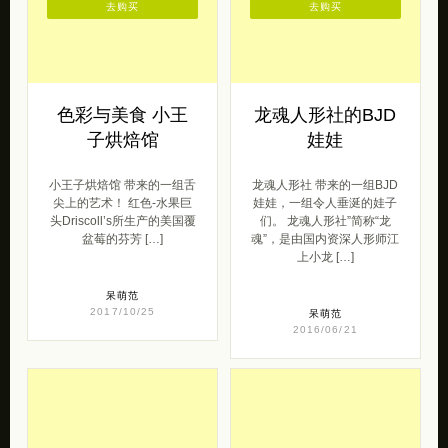
去购买
去购买
色彩与美食 小王
龙魂人形社的BJD
子烘焙馆
娃娃
小王子烘焙馆 带来的一组舌
龙魂人形社 带来的一组BJD
尖上的艺术！ 红色-水果巨
娃娃，一组令人垂涎的娃子
头Driscoll’s所生产的美国覆
们。 龙魂人形社”简称“龙
盆莓的芬芳 […]
魂”，是由国内资深人形师江
上小龙 […]
呆萌范
2017/10/25
呆萌范
2016/06/21