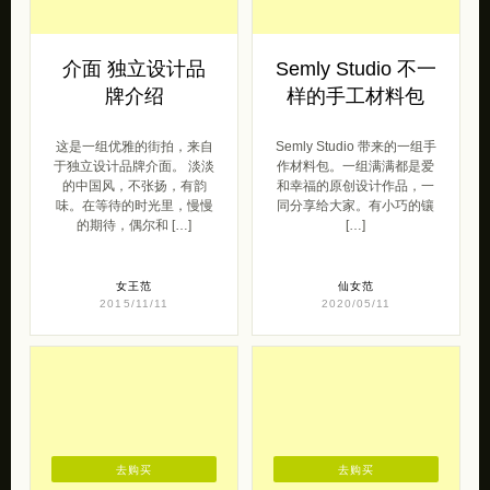
介面 独立设计品
Semly Studio 不一
牌介绍
样的手工材料包
这是一组优雅的街拍，来自
Semly Studio 带来的一组手
于独立设计品牌介面。 淡淡
作材料包。一组满满都是爱
的中国风，不张扬，有韵
和幸福的原创设计作品，一
味。在等待的时光里，慢慢
同分享给大家。有小巧的镶
的期待，偶尔和 […]
[…]
女王范
仙女范
2015/11/11
2020/05/11
去购买
去购买