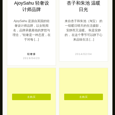
AjoySahu 轻奢设
杏子和朱池 温暖
计师品牌
日光
AjoySahu 是源自英国的轻
来自杏子和朱池（淘宝） 的
奢设计师品牌，以女鞋闻
一组暖日晴天的生活摄影，
名，品牌承载着他的梦想与
安静而又温暖。 秋是安静
理念，“轻奢是一种态度，在
的， 在这个季节可以静下心
于对每 […]
来品味生活 […]
轻奢侈
2014/02/04
2019/04/23
去购买
去购买