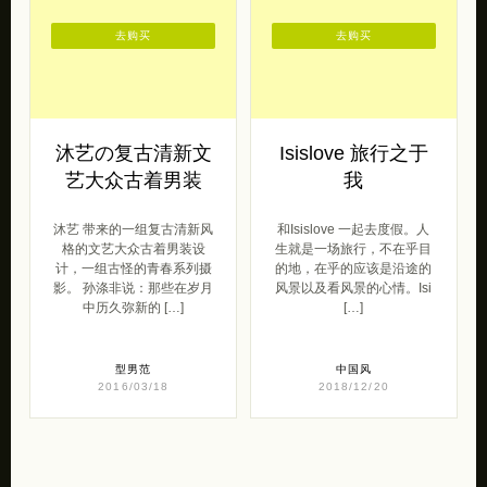
去购买
去购买
沐艺の复古清新文
Isislove 旅行之于
艺大众古着男装
我
沐艺 带来的一组复古清新风
和Isislove 一起去度假。人
格的文艺大众古着男装设
生就是一场旅行，不在乎目
计，一组古怪的青春系列摄
的地，在乎的应该是沿途的
影。 孙涤非说：那些在岁月
风景以及看风景的心情。Isi
中历久弥新的 […]
[…]
型男范
中国风
2016/03/18
2018/12/20