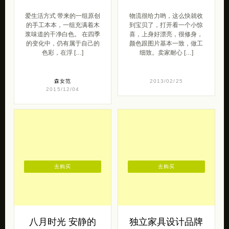
爱生活方式 带来的一组原创
物流很给力哟，这么快就收
的手工本本，一组充满着木
到宝贝了，打开看一个小惊
浆味道的干净白色。 在四季
喜，上身好漂亮，很修身，
的变化中，仍有属于自己的
颜色跟图片基本一致，做工
色彩，在浮 […]
细致。卖家耐心 […]
森女范
2013/02/25
2015/12/04
去购买
去购买
八月时光 安静的
独立家具设计品牌