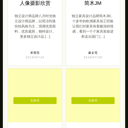
人像摄影欣赏
简木JM
独立设计师品牌八月时光独
独立家具设计品牌简木JM。
立设计师品牌，以简洁利落
十多年的欧洲家具加工经验
街拍风格为主，强调优质面
让我们对家具有着极深的情
料，优良裁剪，独特设计。
感，看到一个个家具装箱进
更多独立设计品 […]
柜走出国门 […]
呆萌范
森女范
2016/07/14
2016/07/26
去购买
去购买