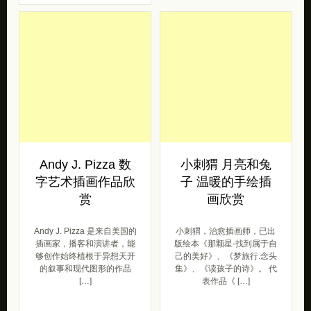
Andy J. Pizza 数
小刺猬 月亮和兔
字艺术插画作品欣
子 温暖的手绘插
赏
画欣赏
Andy J. Pizza 是来自美国的
小刺猬，治愈插画师，已出
插画家，播客和演讲者，能
版绘本《那颗星-找到属于自
够创作始终植根于异想天开
己的美好》、《梦旅行.念头
的叙事和现代图形的作品
集》、《读孩子的诗》。 代
[…]
表作品《 […]