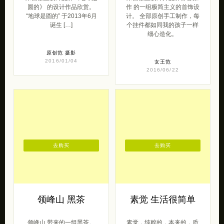
圆的》 的设计作品欣赏。
作 的一组极简主义的首饰设
“地球是圆的” 于2013年6月
计。 全部原创手工制作，每
诞生 […]
个挂件都如同我的孩子一样
细心造化。
原创范
摄影
2016/01/04
女王范
2016/06/22
去购买
去购买
领峰山 黑茶
素觉 生活很简单
领峰山 带来的一组黑茶。
素觉，纯粹的，本来的，质