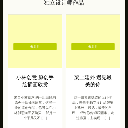
独立设计师作品
去购买
去购买
小林创意 原创手
梁上廷外 遇见最
绘插画欣赏
美的你
来自小林创意 的一组细腻的
这一组复古味道的设计作
原创手绘插画欣赏，这些手
品，来自于独立设计品牌梁
绘的原创作品，你可以在小
上廷外，遇见，最美的自
林创意淘宝店购买。 我是一
己。 或许你曾倾尽韶华，走
个平凡又不 […]
过春夏，去实现一 […]