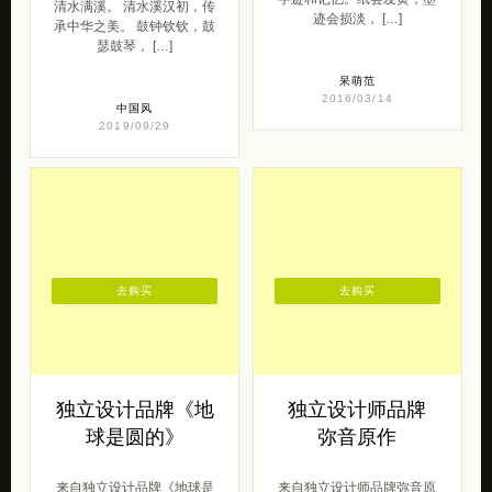
清水满溪。 清水溪汉初，传
迹会损淡， […]
承中华之美。 鼓钟钦钦，鼓
瑟鼓琴， […]
呆萌范
2016/03/14
中国风
2019/09/29
去购买
去购买
独立设计品牌《地
独立设计师品牌
球是圆的》
弥音原作
来自独立设计品牌《地球是
来自独立设计师品牌弥音原