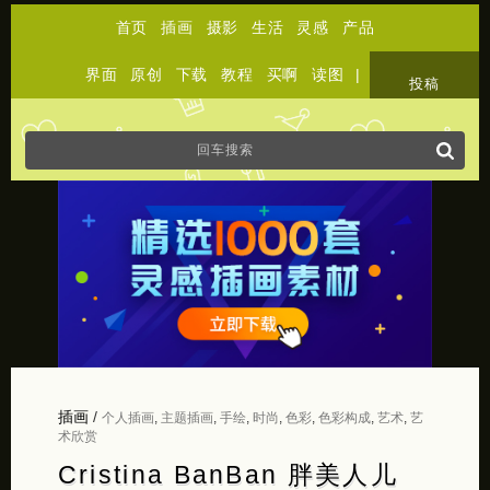
首页
插画
摄影
生活
灵感
产品
界面
原创
下载
教程
买啊
读图
|
关于
投稿
插画
/
个人插画
,
主题插画
,
手绘
,
时尚
,
色彩
,
色彩构成
,
艺术
,
艺
术欣赏
Cristina BanBan 胖美人儿