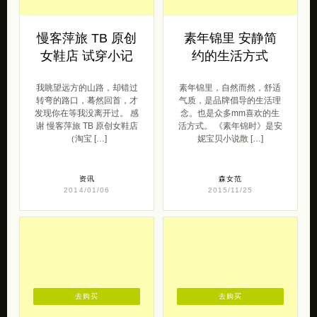
慢客萍旅 TB 原创
素年锦里 安静简
女鞋店 试穿小记
约的生活方式
我眺望远方的山路，却错过
素年锦里，自然而然，舒适
转弯的路口，蓦然回首，才
气质，是品牌倡导的生活理
发现你在等我没离开过。 感
念。也是众多mm喜欢的生
谢 慢客萍旅 TB 原创女鞋店
活方式。 《素年锦时》是安
（淘宝 […]
妮宝贝小说散 […]
资讯
森女范
2014/01/06
2015/11/25
去购买
去购买