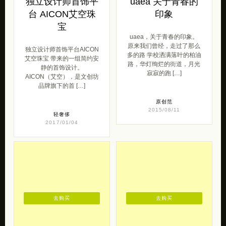
独立设计师首饰平
uaea 关于青春的
台 AICON艾空珠
印象
宝
uaea，关于青春的印象。
原来我们曾经，走过了那么
独立设计师首饰平台AICON
多的路 学校洒满落叶的柏油
艾空珠宝 带来的一组简约安
路，华灯绚烂的街道，月光
静的首饰设计。
寂寂的跑 […]
AICON（艾空），是文创坊
品牌旗下的首 […]
原创范
2015/08/11
轻奢侈
2017/01/04
去购买
去购买