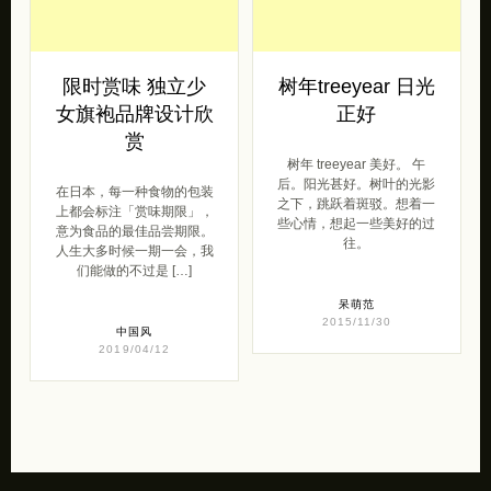
限时赏味 独立少
树年treeyear 日光
女旗袍品牌设计欣
正好
赏
树年 treeyear 美好。 午
后。阳光甚好。树叶的光影
在日本，每一种食物的包装
之下，跳跃着斑驳。想着一
上都会标注「赏味期限」，
些心情，想起一些美好的过
意为食品的最佳品尝期限。
往。
人生大多时候一期一会，我
们能做的不过是 […]
呆萌范
2015/11/30
中国风
2019/04/12