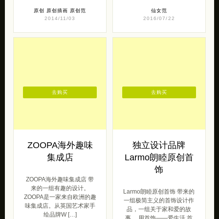
原创
原创插画
原创范
仙女范
2014/11/03
2016/07/22
去购买
去购买
ZOOPA海外趣味
独立设计品牌
集成店
Larmo朗睦原创首
饰
ZOOPA海外趣味集成店 带
来的一组有趣的设计。
Larmo朗睦原创首饰 带来的
ZOOPA是一家来自欧洲的趣
一组极简主义的首饰设计作
味集成店。从英国艺术家手
品，一组关于家和爱的故
绘品牌W […]
事。 用首饰——爱生活 首