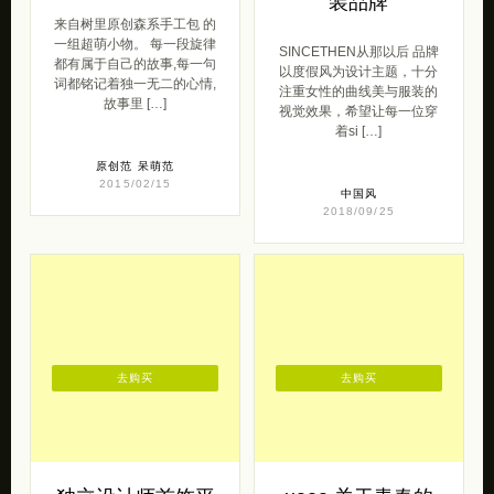
装品牌
来自树里原创森系手工包 的
一组超萌小物。 每一段旋律
SINCETHEN从那以后 品牌
都有属于自己的故事,每一句
以度假风为设计主题，十分
词都铭记着独一无二的心情,
注重女性的曲线美与服装的
故事里 […]
视觉效果，希望让每一位穿
着si […]
原创范
呆萌范
2015/02/15
中国风
2018/09/25
去购买
去购买