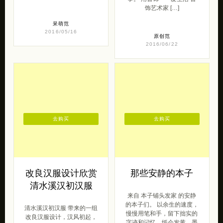
饰艺术家 […]
呆萌范
2016/05/16
原创范
2016/06/22
去购买
去购买
改良汉服设计欣赏
那些安静的本子
清水溪汉初汉服
来自 本子铺头发家 的安静
的本子们。 以余生的速度，
清水溪汉初汉服 带来的一组
慢慢用笔和手，留下拙实的
改良汉服设计，汉风初起，
字迹和记忆。纸会发黄，墨