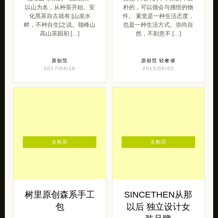
以山为名，从种茶开始。安
朴的，可以领会与感悟的物
化黑茶自古就有:[山崖水
件。 素觉是一种生活态度，
畔，不种自生]之说。领峰山
也是一种生活方式。崇尚自
高山茶园初 […]
然，不刻意不 […]
原创范
原创范
轻奢侈
2017/04/18
2015/06/05
去购买
去购买
树里原创森系手工
SINCETHEN从那
包
以后 独立设计女