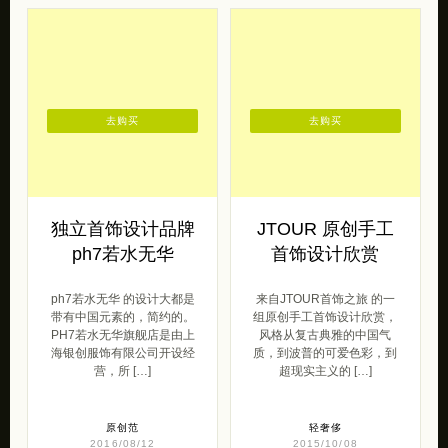
去购买
去购买
独立首饰设计品牌
JTOUR 原创手工
ph7若水无华
首饰设计欣赏
ph7若水无华 的设计大都是
来自JTOUR首饰之旅 的一
带有中国元素的，简约的。
组原创手工首饰设计欣赏，
PH7若水无华旗舰店是由上
风格从复古典雅的中国气
海银创服饰有限公司开设经
质，到波普的可爱色彩，到
营，所 […]
超现实主义的 […]
原创范
轻奢侈
2016/08/12
2015/10/08