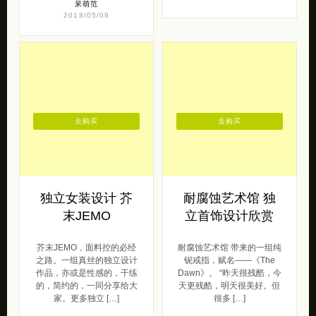
呆萌范
2018/05/09
去购买
去购买
独立女装设计 芥
耐腐蚀艺术馆 独
末JEMO
立首饰设计欣赏
芥末JEMO，面料控的必经
耐腐蚀艺术馆 带来的一组纯
之路。一组真丝的独立设计
铌戒指，赋名——《The
作品，亦或是性感的，干练
Dawn》。 “昨天很残酷，今
的，简约的，一同分享给大
天更残酷，明天很美好。但
家。更多独立 […]
很多 […]