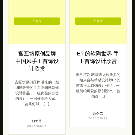
去购买
去购买
宫匠坊原创品牌
Eri 的软陶世界 手
中国风手工首饰设
工首饰设计欣赏
计欣赏
来自JTOUR首饰之旅贩卖的
一组来自与希腊设计师Eri的
宫匠坊原创品牌 带来的一组
软陶手工首饰设计作品，一
细腻唯美的手工中国风首饰
组简约可爱的原创设计。 首
设计作品，一组优雅的富贵
饰设 […]
的设计，一同分享给大家。
曾几何时， […]
原创范
2015/10/27
仙女范
2016/03/05