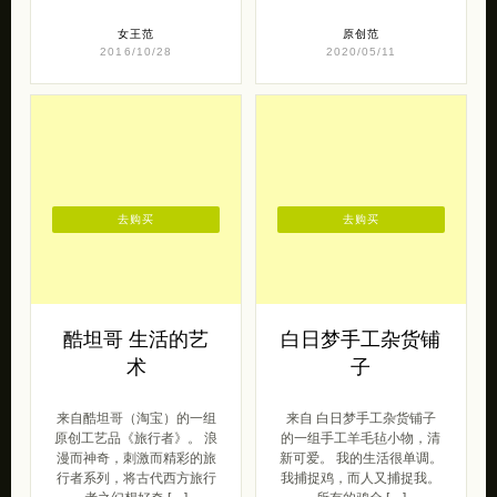
女王范
原创范
2016/10/28
2020/05/11
去购买
去购买
酷坦哥 生活的艺
白日梦手工杂货铺
术
子
来自酷坦哥（淘宝）的一组
来自 白日梦手工杂货铺子
原创工艺品《旅行者》。 浪
的一组手工羊毛毡小物，清
漫而神奇，刺激而精彩的旅
新可爱。 我的生活很单调。
行者系列，将古代西方旅行
我捕捉鸡，而人又捕捉我。