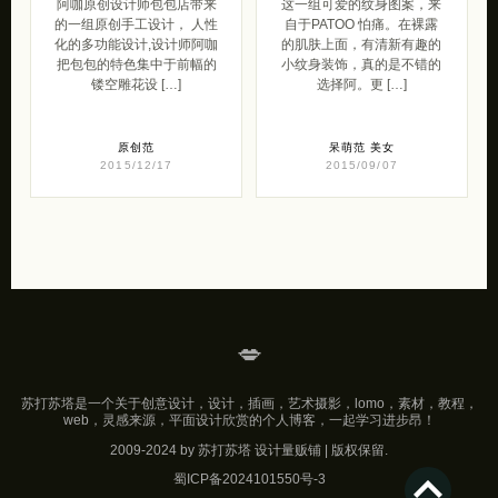
阿咖原创设计师包包店带来
这一组可爱的纹身图案，来
的一组原创手工设计， 人性
自于PATOO 怕痛。在裸露
化的多功能设计,设计师阿咖
的肌肤上面，有清新有趣的
把包包的特色集中于前幅的
小纹身装饰，真的是不错的
镂空雕花设 […]
选择阿。更 […]
原创范
呆萌范
美女
2015/12/17
2015/09/07
💋
苏打苏塔是一个关于创意设计，设计，插画，艺术摄影，lomo，素材，教程，
web，灵感来源，平面设计欣赏的个人博客，一起学习进步昂！
2009-2024 by 苏打苏塔 设计量贩铺 | 版权保留.
蜀ICP备2024101550号-3