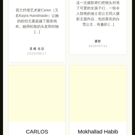
这一次摄影师们把镜头对准
了可爱的女孩子们，一组令
荷兰纤维艺术家Ceren（又
人惊艳的迪士尼公主同人摄
名Kayra Handmade）让她
影主题作品，包括善良的白
的纺织元素超越了圆形画
雪公主，有趣的 […]
布。她用松散的头发和织物
[…]
摄影
2020/07/11
灵感
生活
2020/08/17
CARLOS
Mokhallad Habib