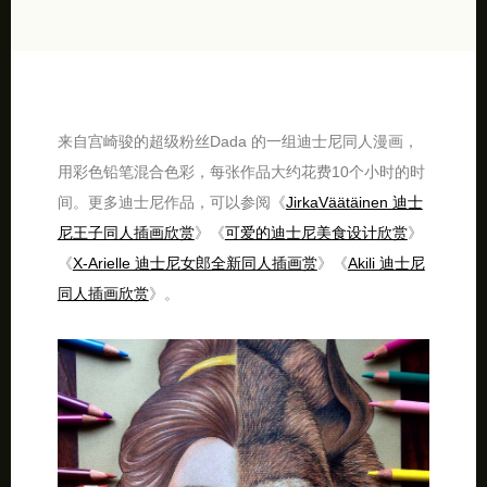
来自宫崎骏的超级粉丝Dada 的一组迪士尼同人漫画，
用彩色铅笔混合色彩，每张作品大约花费10个小时的时
间。更多迪士尼作品，可以参阅《
JirkaVäätäinen 迪士
尼王子同人插画欣赏
》《
可爱的迪士尼美食设计欣赏
》
《
X-Arielle 迪士尼女郎全新同人插画赏
》《
Akili 迪士尼
同人插画欣赏
》。