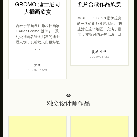
GROMO 迪士尼同
照片合成作品欣赏
人插画欣赏
Mokhallad Habib 是伊拉克
的一名药剂师和艺术家。 我
西班牙平面设计师和插画家
生活在这个地区，充满了暴
Carlos Gromo 创作了一系
力，被拆毁的房屋以及 […]
列受到著名绘画启发的迪士
尼人物，以帮助人们更好地
[…]
灵感
生活
2020/06/22
插画
2020/06/29
💋
独立设计师作品