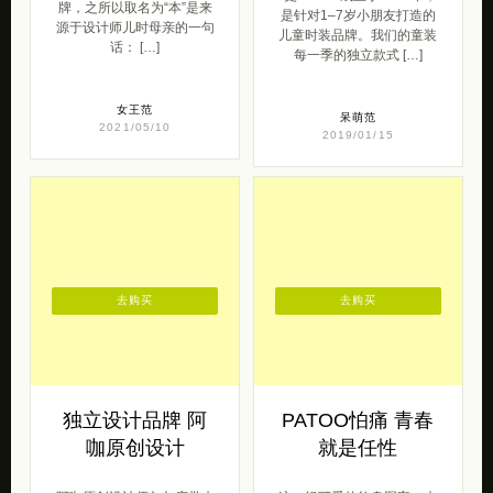
牌，之所以取名为“本”是来
是针对1–7岁小朋友打造的
源于设计师儿时母亲的一句
儿童时装品牌。我们的童装
话： […]
每一季的独立款式 […]
女王范
呆萌范
2021/05/10
2019/01/15
去购买
去购买
独立设计品牌 阿
PATOO怕痛 青春
咖原创设计
就是任性