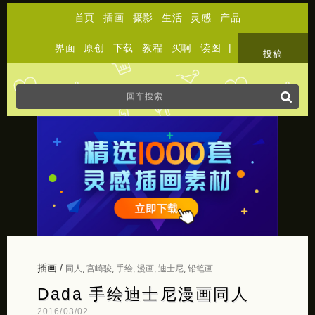
首页
插画
摄影
生活
灵感
产品
界面
原创
下载
教程
买啊
读图
|
关于
投稿
插画
/
同人
,
宫崎骏
,
手绘
,
漫画
,
迪士尼
,
铅笔画
Dada 手绘迪士尼漫画同人
2016/03/02