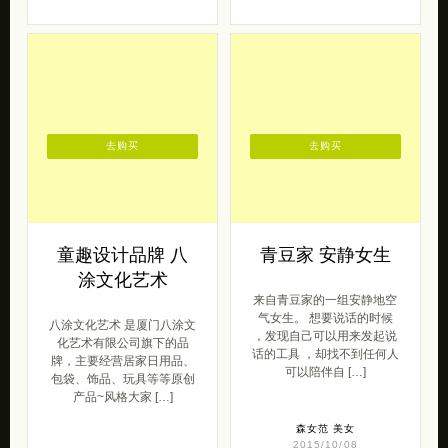
去购买
去购买
童趣设计品牌 八
青豆家 安静女生
涂文化艺术
来自青豆家的一组安静地空
气女生。 想要说话的时候
八涂文化艺术 是厦门八涂文
，发现自己可以用来发起说
化艺术有限公司旗下的品
话的工具 ，却找不到任何人
牌，主要经营居家日用品、
可以陪伴自 […]
包袋、饰品、玩具等等原创
产品~风格大家 […]
森女范
美女
2015/10/08