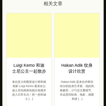
相关文章
Luigi Kemo 和迪
Hakan Adik 纹身
士尼公主一起散步
设计欣赏
来自意大利图形设计师和插
Hakan Adik 是来自伊斯坦
画家 Luigi Kemo 最喜欢让
布尔的纹身艺术家。他的风
迪士尼动画角色跳出电视并
格极简，小巧且注重细节。
进入日常生活！想一想和迪
作品受到绘画，电影，插图
士 […]
和拼 […]