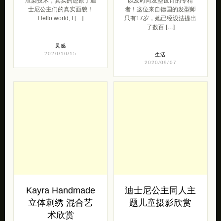
渲染技术，真实的还原了迪
以及时尚发型设计的专精
士尼公主们的真实面貌！
者！这位来自德国的发型师
Hello world, I […]
只有17岁，她已经设法提出
了数百 […]
灵感
2020/10/15
生活
2020/09/07
Kayra Handmade
迪士尼公主同人主
立体刺绣 混合艺
题儿童摄影欣赏
术欣赏