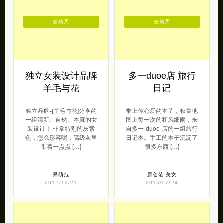
去购买
去购买
独立女装设计品牌
多一duoe店 旅行
羊毛与花
日记
独立品牌-[羊毛与花]分享的
带上你心爱的本子，收集地
一组清新、自然、本真的女
图上每一次的和风细雨，来
装设计！ 非常特别的灰紫
自多一·duoe·店的一组旅行
色，怎么形容呢，高级灰里
日记本。手工的本子沉淀了
带着一点点 […]
很多东西 […]
呆萌范
原创范
美女
2017/12/21
2015/07/24