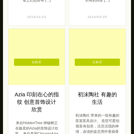
者之幻想好奇 […]
所有的鸡全 […]
2013/11/13
2014/03/20
去购买
去购买
Azia 印刻在心的指
初沫陶社 有趣的
纹 创意首饰设计
生活
欣赏
初沫陶社 带来的一组有趣的
茶宠茶具设计。 造型可爱别
来自HiddenTree 神秘树正
致富有创意，活灵活现的神
在贩卖的Azia的首饰设计欣
情，诙谐的姿态用作香插香
赏。 来自美国ChicagoAzia