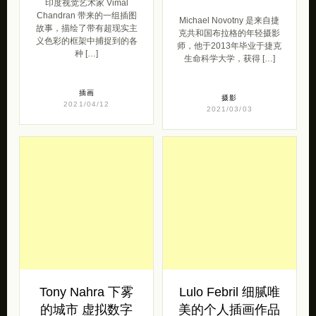
印度视觉艺术家 Vimal
Chandran 带来的一组插图
Michael Novotny 是来自捷
故事，描绘了带有超现实主
克共和国布拉格的年轻摄影
义色彩的框架中捕捉到的各
师，他于2013年毕业于捷克
种 […]
生命科学大学，获得 […]
插画
摄影
2021/04/12
2021/03/03
Tony Nahra 下雾
Lulo Febril 细腻唯
的城市 虚拟数字
美的个人插画作品