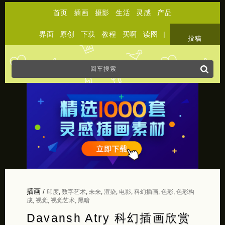
首页
插画
摄影
生活
灵感
产品
界面
原创
下载
教程
买啊
读图
|
关于
投稿
插画
/
印度
,
数字艺术
,
未来
,
渲染
,
电影
,
科幻插画
,
色彩
,
色彩构
成
,
视觉
,
视觉艺术
,
黑暗
Davansh Atry 科幻插画欣赏