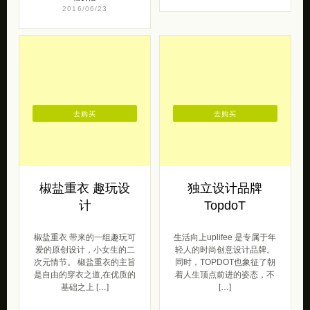
2016/06/23
去购买
去购买
椒盐重衣 趣玩设
独立设计品牌
计
TopdoT
椒盐重衣 带来的一组趣玩可
生活向上uplifee 是专属于年
爱的原创设计，小女生的二
轻人的时尚创意设计品牌。
次元情节。 椒盐重衣的主旨
同时，TOPDOT也象征了朝
是自由的穿衣之道,在优质的
着人生顶点前进的姿态，不
基础之上 […]
[…]