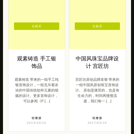
去购买
去购买
观素铸造 手工银
中国风珠宝品牌设
饰品
计 宫匠坊
观素铸造 带来的一组手工纯
宫匠坊原创品牌发簪 带来的
银首饰设计，一组充斥着浓
一组中国风原创珠宝首饰设
浓的中国传统纹样元素的细
计。 原创是痛苦的，也是有
腻的设计。更多首饰设计，
生命力的，时间再慢慢流
可以参阅《P […]
逝，我们每一 […]
轻奢侈
轻奢侈
2015/10/14
2017/03/22