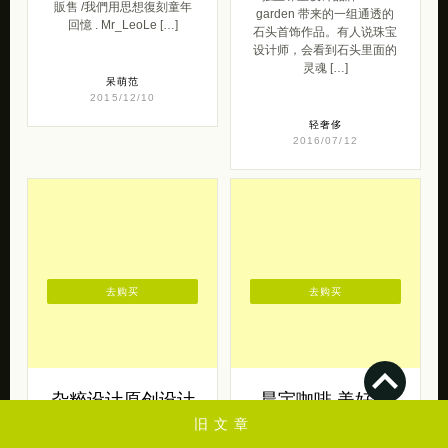
販售 /我們用思想復刻童年
garden 带来的一组通透的
回憶 . Mr_LeoLe […]
石头首饰作品。有人说珠宝
设计师，会看到石头里面的
灵魂 […]
呆萌范
2015/12/10
轻奢侈
2016/07/12
去购买
去购买
杂粹设计原创设计
晨宇咖啡 美好的
首饰
咖啡时光
旧文章