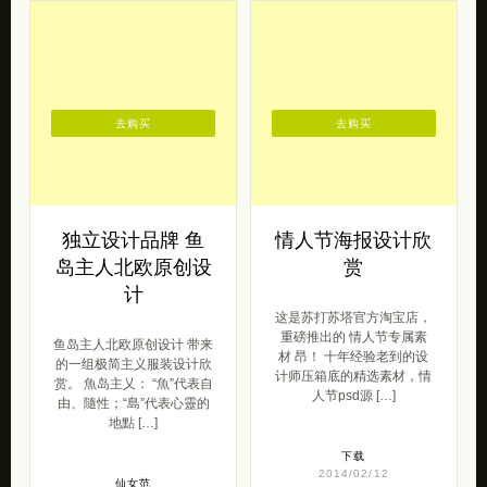
去购买
去购买
独立设计品牌 鱼
情人节海报设计欣
岛主人北欧原创设
赏
计
这是苏打苏塔官方淘宝店，
重磅推出的 情人节专属素
鱼岛主人北欧原创设计 带来
材 昂！ 十年经验老到的设
的一组极简主义服装设计欣
计师压箱底的精选素材，情
赏。 魚岛主乂： “魚”代表自
人节psd源 […]
由、隨性；“島”代表心靈的
地點 […]
下载
2014/02/12
仙女范