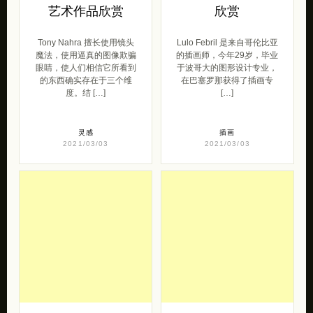
艺术作品欣赏
欣赏
Tony Nahra 擅长使用镜头
Lulo Febril 是来自哥伦比亚
魔法，使用逼真的图像欺骗
的插画师，今年29岁，毕业
眼睛，使人们相信它所看到
于波哥大的图形设计专业，
的东西确实存在于三个维
在巴塞罗那获得了插画专
度。结 […]
[…]
灵感
插画
2021/03/03
2021/03/03