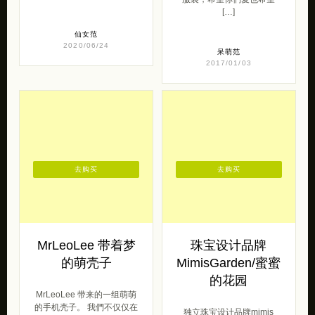
[…]
仙女范
2020/06/24
呆萌范
2017/01/03
去购买
去购买
MrLeoLee 带着梦
珠宝设计品牌
的萌壳子
MimisGarden/蜜蜜
的花园
MrLeoLee 带来的一组萌萌
的手机壳子。 我們不仅仅在
独立珠宝设计品牌mimis