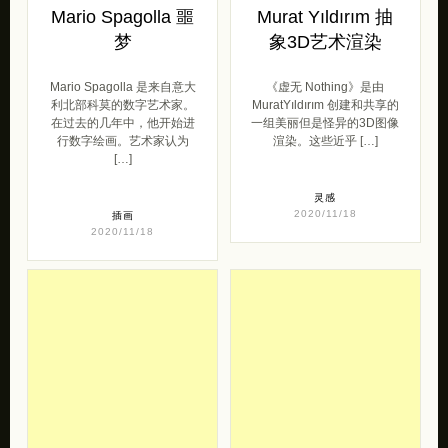
Mario Spagolla 噩
Murat Yıldırım 抽
梦
象3D艺术渲染
Mario Spagolla 是来自意大
《虚无 Nothing》是由
利北部科莫的数字艺术家。
MuratYıldırım 创建和共享的
在过去的几年中，他开始进
一组美丽但是怪异的3D图像
行数字绘画。艺术家认为
渲染。这些近乎 […]
[…]
灵感
2020/11/18
插画
2020/11/18