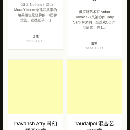
《虚无 Nothing》是由
MuratYıldırım 创建和共享的
俄罗斯艺术家 Anton
一组美丽但是怪异的3D图像
Yakovlev (又被称作 Tony
渲染。这些近乎 […]
Sart) 带来的一组游戏CG 作
品欣赏，包 […]
灵感
2020/11/18
插画
2020/11/12
Davansh Atry 科幻
Taudalpoi 混合艺