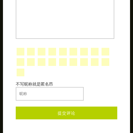
不写昵称就是匿名昂