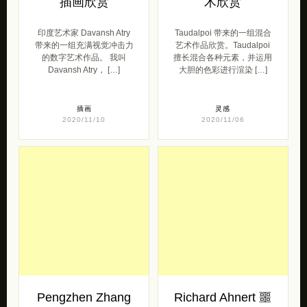
插画欣赏
术欣赏
印度艺术家 Davansh Atry
Taudalpoi 带来的一组混合
带来的一组充满视觉冲击力
艺术作品欣赏。Taudalpoi
的数字艺术作品。 我叫
擅长混合各种元素，并运用
Davansh Atry， […]
大胆的色彩进行渲染 […]
插画
灵感
2020/11/10
2020/11/06
Pengzhen Zhang
Richard Ahnert 噩