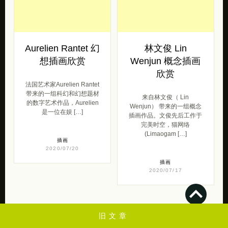
Aurelien Rantet 幻
林文俊 Lin
想插画欣赏
Wenjun 概念插画
欣赏
法国艺术家Aurelien Rantet
带来的一组科幻和幻想题材
来自林文俊（ Lin
的数字艺术作品，Aurelien
Wenjun） 带来的一组概念
是一位在娱 […]
插画作品。文俊先后工作于
完美时空，猫网络
(Limaogam […]
插画
2020/07/20
插画
2020/07/17
💋
旧文章
独立设计师作品