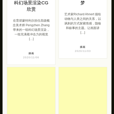
科幻场景渲染CG
梦
欣赏
艺术家Richard Ahnert 描绘
动物与人类之间的关系，以
在育碧蒙特利尔担任高级概
讽刺的方式探索情感，隐喻
念美术师 Pengzhen Zhang
和叙事的主题。让画面讲
带来的一组科幻场景渲染，
[…]
一组充满着冲击力的视觉
[…]
插画
2020/11/03
插画
2020/11/06