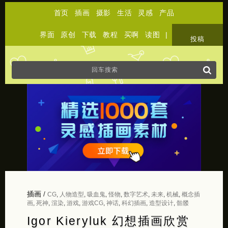
首页
插画
摄影
生活
灵感
产品
界面
原创
下载
教程
买啊
读图
|
关于
投稿
插画
/
CG
,
人物造型
,
吸血鬼
,
怪物
,
数字艺术
,
未来
,
机械
,
概念插
画
,
死神
,
渲染
,
游戏
,
游戏CG
,
神话
,
科幻插画
,
造型设计
,
骷髅
Igor Kieryluk 幻想插画欣赏