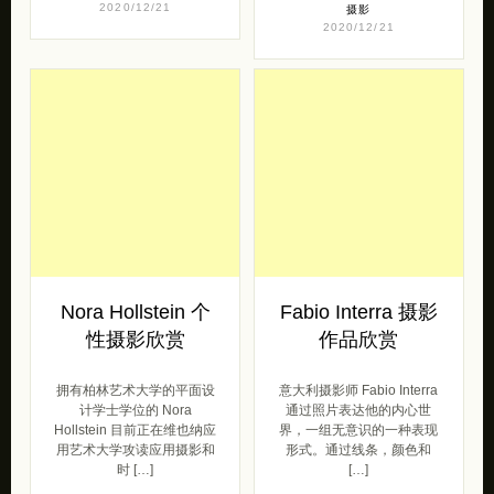
街头摄影欣赏
摄影欣赏
让我们一同进入 Bambi No
在移居伦敦之前，摄影师
Muere 的镜头吧！ 我是
Umit Savaci 在伊兹密尔和
Bambi。欢迎来到我的柔和
伊斯坦布尔的乡村之间度过
世界。我想永生不朽的 […]
了一段时光。他的童年不仅
涉及 […]
摄影
2020/12/21
摄影
2020/12/21