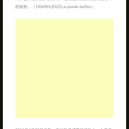
风衣也算是英国人的发明！这身是女王在诺曼底纪念日
的装扮。（1994年6月6日La pointe duHoc）