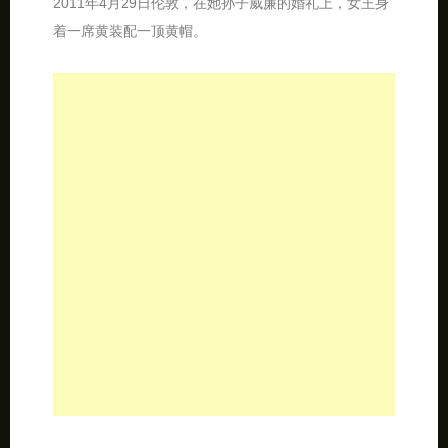
2011年4月29日伦敦，在她孙子威廉的婚礼上，女王身
着一席黄装配一顶黄帽。