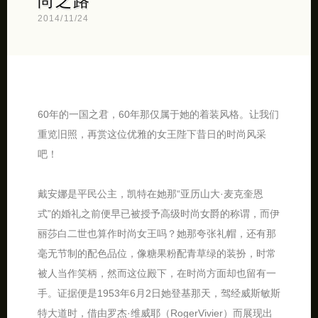
尚之路
2014/11/24
60年的一国之君，60年那仅属于她的着装风格。让我们
重览旧照，再赏这位优雅的女王陛下昔日的时尚风采
吧！
戴安娜是平民公主，凯特在她那“亚历山大·麦克奎恩
式”的婚礼之前便早已被授予高级时尚女爵的称谓，而伊
丽莎白二世也算作时尚女王吗？她那夸张礼帽，还有那
毫无节制的配色品位，像糖果粉配青草绿的装扮，时常
被人当作笑柄，然而这位殿下，在时尚方面却也留有一
手。证据便是1953年6月2日她登基那天，驾经威斯敏斯
特大道时，借由罗杰·维威耶（RogerVivier）而展现出