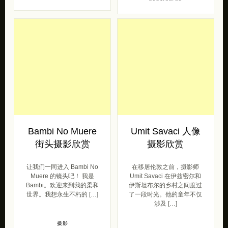
品欣赏
年轻的摄影师 Alisa Karin
将女性（更确切地说是她们
Michael Novotny 是来自捷
的嘴巴）放置在其作品的核
克共和国布拉格的年轻摄影
心位置，特写镜头，在织物
师，他于2013年毕业于捷克
[…]
生命科学大学，获得 […]
摄影
摄影
2021/04/12
2021/03/03
Bambi No Muere
Umit Savaci 人像