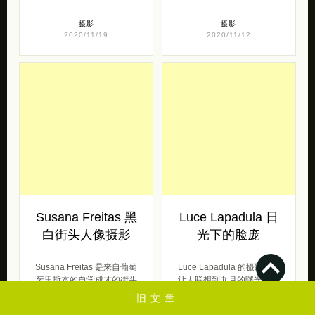
Nora Hollstein 个
Fabio Interra 摄影
性摄影欣赏
作品欣赏
拥有柏林艺术大学的平面设
意大利摄影师 Fabio Interra
计学士学位的 Nora
通过照片表达他的内心世
Hollstein 目前正在维也纳应
界，一组无意识的一种表现
用艺术大学攻读应用摄影和
形式。通过线条，颜色和
时 […]
[…]
摄影
摄影
2020/11/19
2020/11/12
旧文章