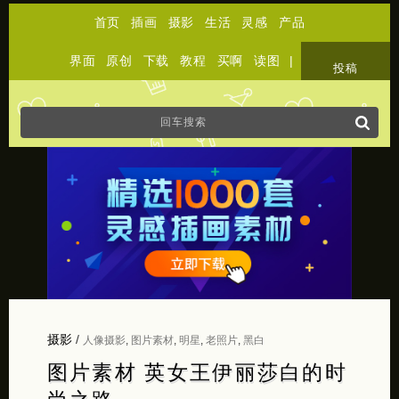
首页
插画
摄影
生活
灵感
产品
界面
原创
下载
教程
买啊
读图
|
关于
投稿
摄影
/
人像摄影
,
图片素材
,
明星
,
老照片
,
黑白
图片素材 英女王伊丽莎白的时