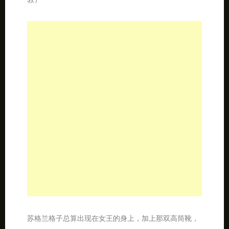
蓝色是女王的最爱。这身礼服好像夜空中的繁星点点，
比那条黑色披肩要惊艳很多……（2010年11月30日伦
敦）