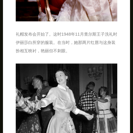
礼帽发布会开始了。这时1948年11月查尔斯王子洗礼时
伊丽莎白所穿的服装。在当时，她那两片红唇与这身装
扮相互映衬，艳丽但不刺眼。