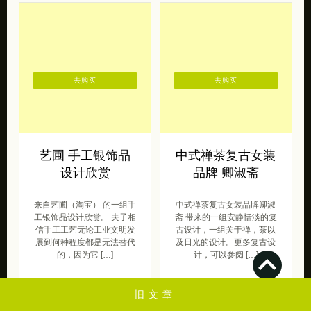
去购买
去购买
艺圃 手工银饰品
中式禅茶复古女装
设计欣赏
品牌 卿淑斋
来自艺圃（淘宝） 的一组手
中式禅茶复古女装品牌卿淑
工银饰品设计欣赏。 夫子相
斋 带来的一组安静恬淡的复
信手工工艺无论工业文明发
古设计，一组关于禅，茶以
展到何种程度都是无法替代
及日光的设计。更多复古设
的，因为它 […]
计，可以参阅 […]
旧文章
原创
仙女范
2013/10/18
2017/03/13