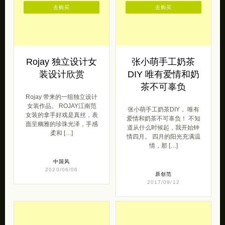
去购买
去购买
Rojay 独立设计女
张小萌手工奶茶
装设计欣赏
DIY 唯有爱情和奶
茶不可辜负
Rojay 带来的一组独立设计
女装作品。 ROJAY江南范
张小萌手工奶茶DIY， 唯有
女装的拿手好戏是真丝，表
爱情和奶茶不可辜负！ 不知
面呈幽雅的珍珠光泽，手感
道从什么时候起，我开始钟
柔和 […]
情四月。 四月的阳光充满温
情，那 […]
中国风
2020/06/06
原创范
2017/09/12