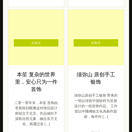
去购买
去购买
本笙 复杂的世界
须弥山 原创手工
里，安心只为一件
银饰
首饰
须弥山原创手工银饰 带来的
一组以传统中国纹样为灵感
二零一零年末，本笙 首饰由
设计的一组首饰作品。 工作
李典秋刘晓骞这对情侣设计
室以中國傳統文化為創作題
师创立于北京。作品倾向于
材，每件作 […]
汲取自然元素，融合东方文
化，再通过首 […]