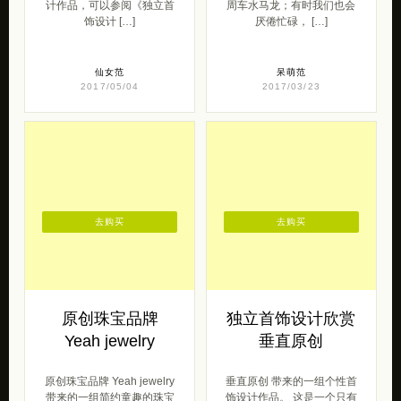
计作品，可以参阅《独立首
周车水马龙；有时我们也会
饰设计 […]
厌倦忙碌， […]
仙女范
呆萌范
2017/05/04
2017/03/23
去购买
去购买
原创珠宝品牌
独立首饰设计欣赏
Yeah jewelry
垂直原创
原创珠宝品牌 Yeah jewelry
垂直原创 带来的一组个性首
带来的一组简约童趣的珠宝
饰设计作品。 这是一个只有