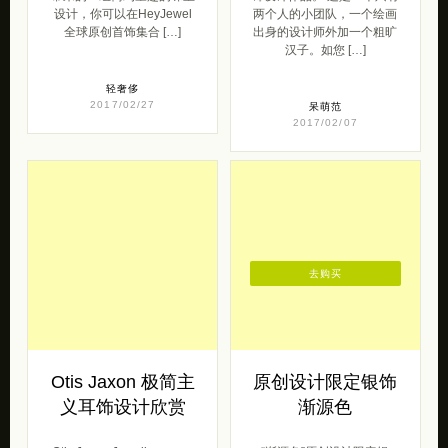
设计，你可以在HeyJewel
两个人的小团队，一个绘画
全球原创首饰集合 […]
出身的设计师外加一个粗旷
汉子。如您 […]
轻奢侈
2017/02/27
呆萌范
2017/02/07
去购买
Otis Jaxon 极简主
原创设计限定银饰
义耳饰设计欣赏
渐源色