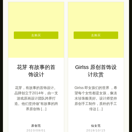
去购买
去购买
花芽 有故事的首
Girlss 原创首饰设
饰设计
计欣赏
花芽，有故事的首饰设计。
Girlss 即女孩们的世界 ，希
品牌创立于2014年，由一支
望每个女性都是女孩，像淡
游戏原画设计团队跨界打
水珍珠般美好。设计师坚持
造。他们坚持做“有故事的跨
原创手工制作，质朴的手工
界原创饰 […]
传达 […]
原创范
仙女范
2020/09/01
2019/10/15