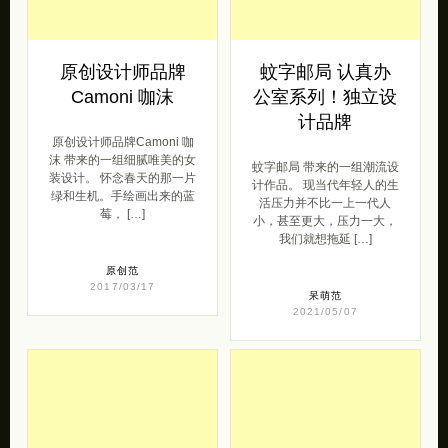
原创设计师品牌
蚊字邮局 认真办
Camoni 咖沫
公室系列！独立设
计品牌
原创设计师品牌Camoni 咖
沫 带来的一组细腻唯美的女
蚊字邮局 带来的一组潮流设
装设计。 怀念春天的那一片
计作品。 现当代年轻人的生
绿和生机。手绘画出来的蓝
活压力并不比一上一代人
莓， […]
小，甚至更大，压力一大，
我们就想拖延 […]
原创范
2017/03/17
呆萌范
2021/05/07