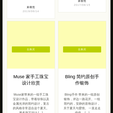
原创范
2017/08/15
呆萌范
2019/06/14
去购买
去购买
Muse 家手工珠宝
Bling 简约原创手
设计欣赏
作银饰
Muse家带来的一组手工珠
Bling手作 带来的一组原创
宝设计作品，带着珍珠以及
银饰，岸边一路花开。一组
金属光泽的简约设计，复古
简约的，安静的首饰设计，
的风格非常适合这个夏天。
关于夏天与爱情。 一直走走
更多珠宝设计 […]
停停， […]