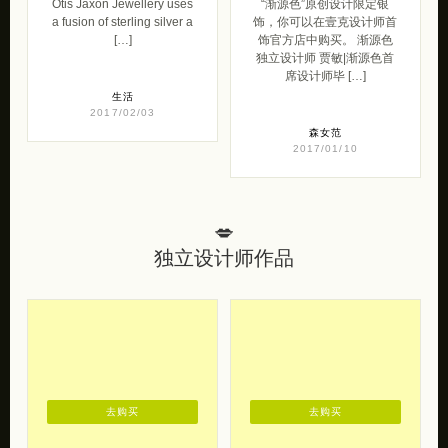
Otis Jaxon Jewellery uses
“渐源色”原创设计限定银
a fusion of sterling silver a
饰，你可以在壹克设计师首
[…]
饰官方店中购买。 渐源色
独立设计师 贾敏|渐源色首
席设计师毕 […]
生活
2017/02/03
森女范
2017/01/10
💋
独立设计师作品
去购买
去购买