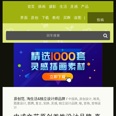
首页
插画
摄影
生活
灵感
产品
界面
原创
下载
教程
买啊
读图
|
关于
投稿
原创范
,
淘生活&独立设计师品牌
/
中国风
,
原创设计
,
唯美
,
图案设计
,
图腾
,
复古
,
安静
,
灵感
,
独立设计品牌
,
银
,
首饰
,
首饰设
计