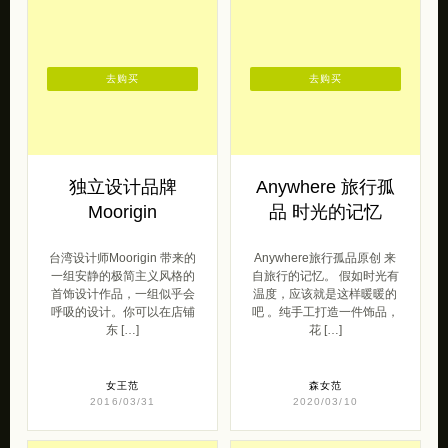
去购买
去购买
独立设计品牌
Anywhere 旅行孤
Moorigin
品 时光的记忆
台湾设计师Moorigin 带来的
Anywhere旅行孤品原创 来
一组安静的极简主义风格的
自旅行的记忆。 假如时光有
首饰设计作品，一组似乎会
温度，应该就是这样暖暖的
呼吸的设计。你可以在店铺
吧 。纯手工打造一件饰品，
东 […]
花 […]
女王范
森女范
2016/03/31
2020/03/10