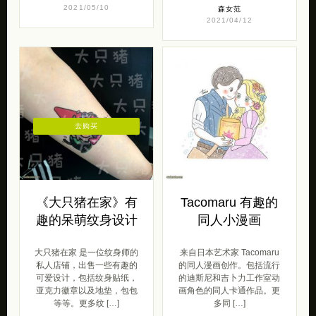
2021/05/10
森女范
2021/04/12
去购买
《大只猪在家》有
Tacomaru 有趣的
趣的呆萌纹身设计
同人小漫画
大只猪在家 是一位纹身师的
来自日本艺术家 Tacomaru
私人店铺，出售一些有趣的
的同人漫画创作。包括流行
可爱设计，包括纹身贴纸，
的迪斯尼和吉卜力工作室动
亚克力徽章以及地垫，包包
画角色的同人卡通作品。更
等等。更多纹 […]
多同 […]