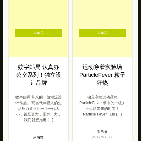
去购买
去购买
蚊字邮局 认真办
运动穿着实验场
公室系列！独立设
ParticleFever 粒子
计品牌
狂热
蚊字邮局 带来的一组潮流设
独立高端运动品牌
计作品。 现当代年轻人的生
ParticleFever 带来的一组关
活压力并不比一上一代人
于运动带来的时尚！
小，甚至更大，压力一大，
Particle Fever （粒 […]
我们就想拖延 […]
型男范
2017/01/18
呆萌范