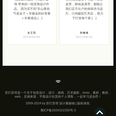
饰 带来的一组首饰设计作
桌旁，静候桌身旁，都能让
品。 因为买不到“非山寨俗
我们足不出户的体味诗与远
气老金子＋非镀金的好质量
方。小鸡磕技艺术品 ，致力
＋非奢侈品 […]
于打造每个家 […]
女王范
轻奢侈
2016/05/04
2017/08/22
💋
苏打苏塔是一个关于创意设计，设计，插画，艺术摄影，lomo，素材，教程，
web，灵感来源，平面设计欣赏的个人博客，一起学习进步昂！
2009-2024 by 苏打苏塔 设计量贩铺 | 版权保留.
蜀ICP备2024101550号-3