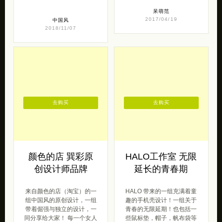
呆萌范
2017/04/19
中国风
2018/11/07
去购买
去购买
颜色的店 巽彩原
HALO工作室 无限
创设计师品牌
延长的青春期
来自颜色的店（淘宝）的一
HALO 带来的一组充满着童
组中国风的原创设计，一组
趣的手机壳设计！一组关于
带着倔强与独立的设计，一
青春的无限延期！也包括一
同分享给大家！ 每一个女人
些鼠标垫，帽子，帆布袋等