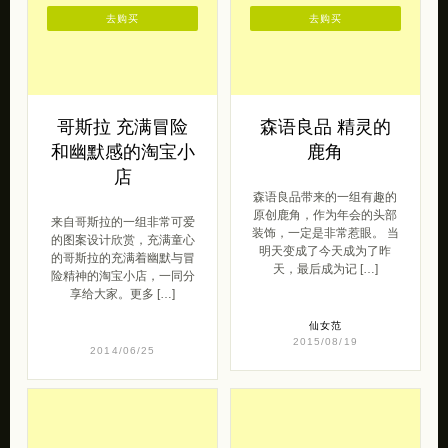
去购买
去购买
哥斯拉 充满冒险
森语良品 精灵的
和幽默感的淘宝小
鹿角
店
森语良品带来的一组有趣的
原创鹿角，作为年会的头部
来自哥斯拉的一组非常可爱
装饰，一定是非常惹眼。 当
的图案设计欣赏，充满童心
明天变成了今天成为了昨
的哥斯拉的充满着幽默与冒
天，最后成为记 […]
险精神的淘宝小店，一同分
享给大家。更多 […]
仙女范
2015/08/19
2014/06/25