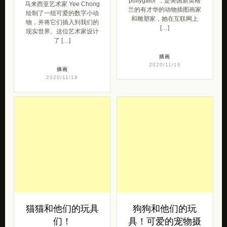
puffygator”，是美国新英格
马来西亚艺术家 Yee Chong
兰的有才华的动物插图画家
绘制了一组可爱的数字小动
和雕塑家，她在互联网上
物，并将它们插入到我们的
[…]
现实世界。这位艺术家设计
了 […]
插画
2020/11/16
插画
2020/11/18
猫猫和他们的玩具
狗狗和他们的玩
们！
具！可爱的宠物摄