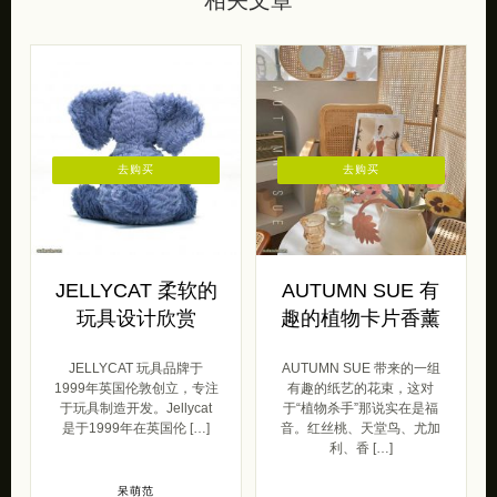
去购买
去购买
JELLYCAT 柔软的
AUTUMN SUE 有
玩具设计欣赏
趣的植物卡片香薰
JELLYCAT 玩具品牌于
AUTUMN SUE 带来的一组
1999年英国伦敦创立，专注
有趣的纸艺的花束，这对
于玩具制造开发。Jellycat
于“植物杀手”那说实在是福
是于1999年在英国伦 […]
音。红丝桃、天堂鸟、尤加
利、香 […]
呆萌范