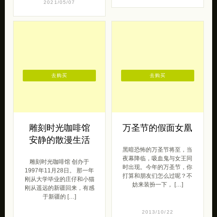
2021/05/07
去购买
去购买
雕刻时光咖啡馆
万圣节的假面女凰
安静的散漫生活
黑暗恐怖的万圣节将至，当
夜幕降临，吸血鬼与女王同
雕刻时光咖啡馆 创办于
时出现。今年的万圣节，你
1997年11月28日。 那一年
打算和朋友们怎么过呢？不
刚从大学毕业的庄仔和小猫
妨来装扮一下， […]
刚从遥远的新疆回来，有感
于新疆的 […]
2013/10/22