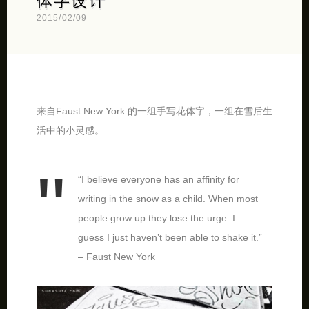
体字设计
2015/02/09
来自Faust New York 的一组手写花体字，一组在雪后生
活中的小灵感。
“I believe everyone has an affinity for
writing in the snow as a child. When most
people grow up they lose the urge. I
guess I just haven’t been able to shake it.”
– Faust New York