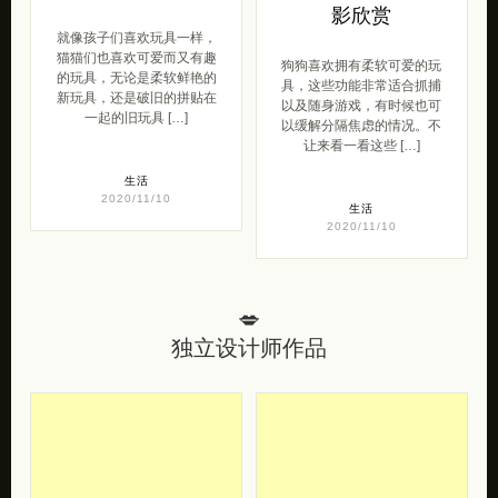
影欣赏
就像孩子们喜欢玩具一样，
猫猫们也喜欢可爱而又有趣
狗狗喜欢拥有柔软可爱的玩
的玩具，无论是柔软鲜艳的
具，这些功能非常适合抓捕
新玩具，还是破旧的拼贴在
以及随身游戏，有时候也可
一起的旧玩具 […]
以缓解分隔焦虑的情况。不
让来看一看这些 […]
生活
2020/11/10
生活
2020/11/10
💋
独立设计师作品