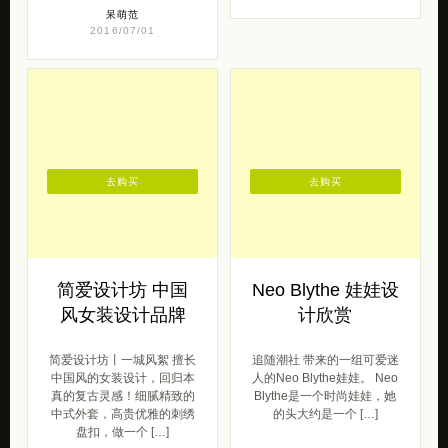
呆萌范
2016/07/01
去购买
去购买
简爱设计坊 中国
Neo Blythe 娃娃设
风女装设计品牌
计欣赏
简爱设计坊丨一城风絮 擅长
追随潮社 带来的一组可爱迷
中国风的女装设计，回归本
人的Neo Blythe娃娃。 Neo
真的复古灵感！细腻精致的
Blythe是一个时尚娃娃，她
中式外套，高贵优雅的刺绣
的头大约是一个 […]
盘扣，做一个 […]