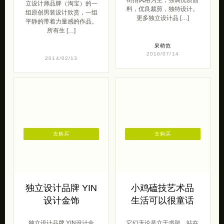
立设计师品牌（淘宝）的一
料，优良裁剪，独特设计。
组原创男装设计欣赏，一组
更多独立设计品 […]
平静的带着力量感的作品。
所有生 […]
呆萌范
2016/07/14
2014/02/13
去购买
去购买
独立设计品牌 YIN
小鸡磕技艺术品
设计金饰
生活可以很童话
独立设计品牌 YIN设计金
它们无论是立于书架，站在