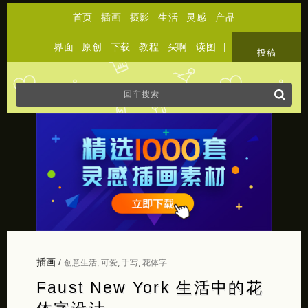
首页
插画
摄影
生活
灵感
产品
界面
原创
下载
教程
买啊
读图
|
关于
投稿
插画
/
创意生活
,
可爱
,
手写
,
花体字
Faust New York 生活中的花