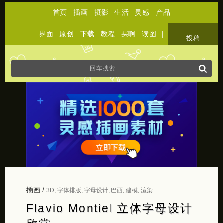
首页
插画
摄影
生活
灵感
产品
界面
原创
下载
教程
买啊
读图
|
关于
投稿
插画
/
3D
,
字体排版
,
字母设计
,
巴西
,
建模
,
渲染
Flavio Montiel 立体字母设计