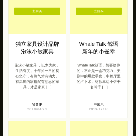
去购买
去购买
独立家具设计品牌
Whale Talk 鲸语
泡沫小敏家具
新年的小雀幸
泡沫小敏家具 ，以木为家，
WhaleTalk鲸语，想要给你
生活有度，十年如一日的初
的，不止是一盒巧克力。美
心坚守，有热气才有动力。
剧中的爆款零食，中餐厅里
有温度的家搭配有意思的家
的占卜术。这款幸运小饼干
具，才是家真 […]
名叫千 […]
轻奢侈
中国风
2018/04/23
2019/12/16