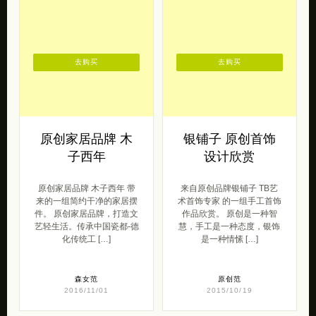
去购买
去购买
原创家居品牌 木
银铺子 原创首饰
子西年
设计欣赏
原创家居品牌 木子西年 带
来自原创品牌银铺子 TB艺
来的一组简约干净的家居摆
术首饰专家 的一组手工首饰
件。 原创家居品牌，打造文
作品欣赏。 原创是一种智
艺轻生活。传承中国瓷都-德
慧，手工是一种态度，银饰
化传统工 […]
是一种情愫 […]
森女范
原创范
2016/11/01
2015/10/19