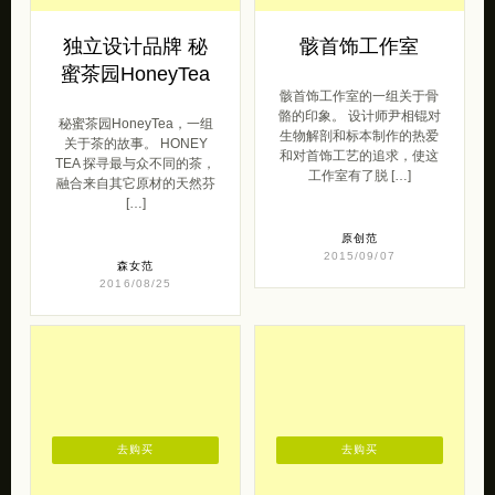
独立设计品牌 秘
骸首饰工作室
蜜茶园HoneyTea
骸首饰工作室的一组关于骨
骼的印象。 设计师尹相锟对
秘蜜茶园HoneyTea，一组
生物解剖和标本制作的热爱
关于茶的故事。 HONEY
和对首饰工艺的追求，使这
TEA 探寻最与众不同的茶，
工作室有了脱 […]
融合来自其它原材的天然芬
[…]
原创范
2015/09/07
森女范
2016/08/25
去购买
去购买