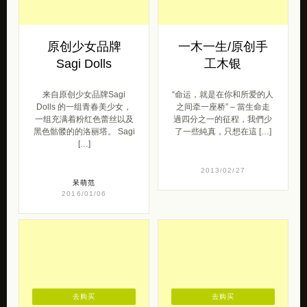
原创少女品牌
一木一生/原创手
Sagi Dolls
工木银
来自原创少女品牌Sagi
“命运，就是在你和所爱的人
Dolls 的一组青春美少女，
之间牵一座桥” – 當生命走
一组充满着粉红色蕾丝以及
過四分之一的征程，我們少
黑色骷髅的的洛丽塔。 Sagi
了一些純真，只想在這 […]
[…]
2013/02/27
呆萌范
2016/01/06
去购买
去购买