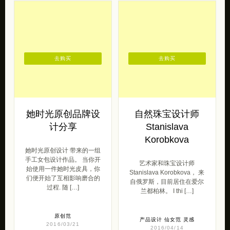
去购买
去购买
她时光原创品牌设
自然珠宝设计师
计分享
Stanislava
Korobkova
她时光原创设计 带来的一组
手工女包设计作品。 当你开
艺术家和珠宝设计师
始使用一件她时光皮具，你
Stanislava Korobkova， 来
们便开始了互相影响磨合的
自俄罗斯，目前居住在爱尔
过程. 随 […]
兰都柏林。 I thi […]
原创范
产品设计
仙女范
灵感
2016/03/21
2016/04/14