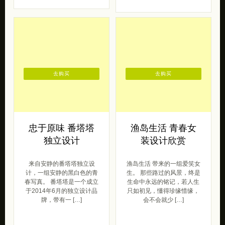
去购买
去购买
忠于原味 番塔塔
渔岛生活 青春女
独立设计
装设计欣赏
来自安静的番塔塔独立设
渔岛生活 带来的一组爱笑女
计，一组安静的黑白色的青
生。 那些路过的风景，终是
春写真。 番塔塔是一个成立
生命中永远的铭记，若人生
于2014年6月的独立设计品
只如初见，懂得珍缘惜缘，
牌，带有一 […]
会不会就少 […]