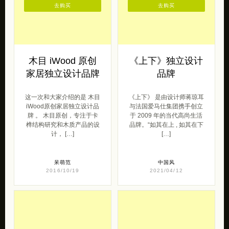
去购买
去购买
木目 iWood 原创
《上下》独立设计
家居独立设计品牌
品牌
这一次和大家介绍的是 木目
《上下》 是由设计师蒋琼耳
iWood原创家居独立设计品
与法国爱马仕集团携手创立
牌 。 木目原创，专注于卡
于 2009 年的当代高尚生活
榫结构研究和木质产品的设
品牌。“如其在上 , 如其在下
计， […]
[…]
呆萌范
中国风
2016/10/19
2021/04/12