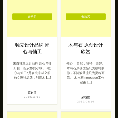
去购买
去购买
独立设计品牌 匠
木与石 原创设计
心与仙工
欣赏
来自独立设计品牌 匠心与仙
倾心 ，自然，独特，美好。
工 的一组安静的小物。 <匠
木与石原创优品只为独特的
心与仙工>是在北京成立的
你，不随波逐流只为灵魂而
独立设计品牌，利用木 […]
活。 木与石moreusee工作
室由 […]
原创范
2015/11/13
呆萌范
2016/03/16