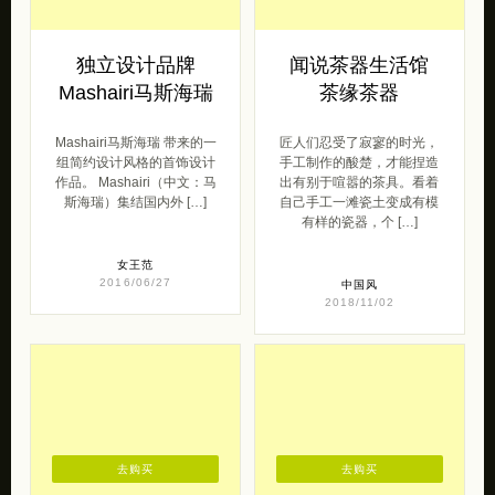
独立设计品牌
闻说茶器生活馆
Mashairi马斯海瑞
茶缘茶器
Mashairi马斯海瑞 带来的一
匠人们忍受了寂寥的时光，
组简约设计风格的首饰设计
手工制作的酸楚，才能捏造
作品。 Mashairi（中文：马
出有别于喧嚣的茶具。看着
斯海瑞）集结国内外 […]
自己手工一滩瓷土变成有模
有样的瓷器，个 […]
女王范
2016/06/27
中国风
2018/11/02
去购买
去购买