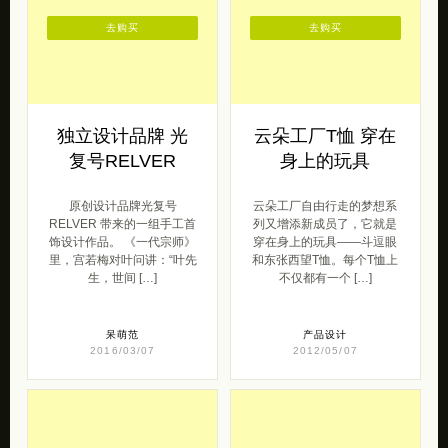
去购买
去购买
独立设计品牌 光
云朵工厂T恤 穿在
复号RELVER
身上的玩具
原创设计品牌光复号
云朵工厂自由行走的梦想系
RELVER 带来的一组手工首
列又增添新成员了，它就是
饰设计作品。 《一代宗师》
穿在身上的玩具——斗逗眼
里，宫若梅对叶问讲：“叶先
和东张西望T恤。每个T恤上
生，世间 […]
不仅都有一个 […]
呆萌范
产品设计
2016/03/07
2012/05/07