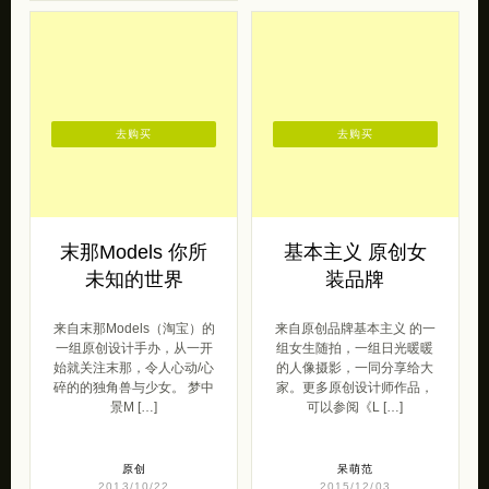
去购买
去购买
末那Models 你所
基本主义 原创女
未知的世界
装品牌
来自末那Models（淘宝）的
来自原创品牌基本主义 的一
一组原创设计手办，从一开
组女生随拍，一组日光暖暖
始就关注末那，令人心动/心
的人像摄影，一同分享给大
碎的的独角兽与少女。 梦中
家。更多原创设计师作品，
景M […]
可以参阅《L […]
原创
呆萌范
2013/10/22
2015/12/03