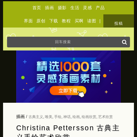
首页
插画
摄影
生活
灵感
产品
界面
原创
下载
教程
买啊
读图
|
关于
投稿
插画
/
古典主义
,
唯美
,
手绘
,
神话
,
绘画
,
绘画欣赏
,
艺术欣赏
Christina Pettersson 古典主