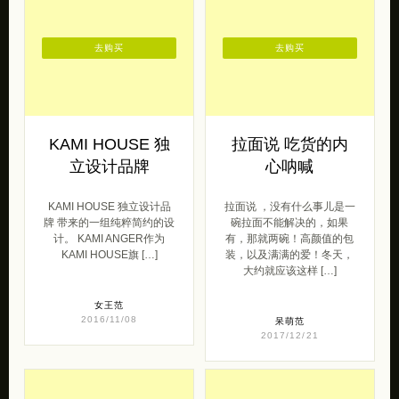
去购买
去购买
KAMI HOUSE 独
拉面说 吃货的内
立设计品牌
心呐喊
KAMI HOUSE 独立设计品
拉面说 ，没有什么事儿是一
牌 带来的一组纯粹简约的设
碗拉面不能解决的，如果
计。 KAMI ANGER作为
有，那就两碗！高颜值的包
KAMI HOUSE旗 […]
装，以及满满的爱！冬天，
大约就应该这样 […]
女王范
2016/11/08
呆萌范
2017/12/21