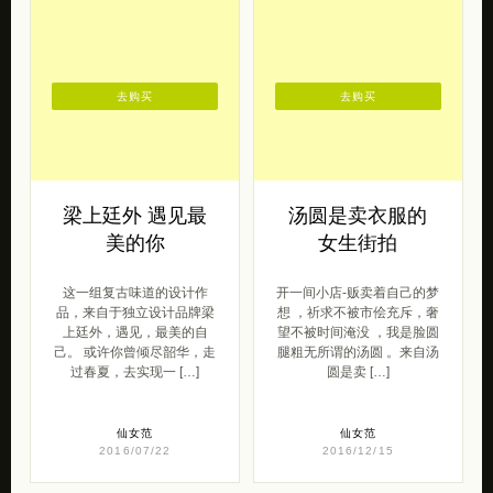
去购买
去购买
梁上廷外 遇见最
汤圆是卖衣服的
美的你
女生街拍
这一组复古味道的设计作
开一间小店-贩卖着自己的梦
品，来自于独立设计品牌梁
想 ，祈求不被市侩充斥，奢
上廷外，遇见，最美的自
望不被时间淹没 ，我是脸圆
己。 或许你曾倾尽韶华，走
腿粗无所谓的汤圆 。来自汤
过春夏，去实现一 […]
圆是卖 […]
仙女范
仙女范
2016/07/22
2016/12/15