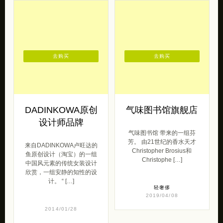
去购买
去购买
DADINKOWA原创
气味图书馆旗舰店
设计师品牌
气味图书馆 带来的一组芬
芳。 由21世纪的香水天才
来自DADINKOWA卢旺达的
Christopher Brosius和
鱼原创设计（淘宝）的一组
Christophe […]
中国风元素的传统女装设计
欣赏，一组安静的知性的设
计。 “ […]
轻奢侈
2019/04/08
2014/01/28