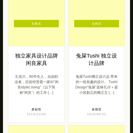
去购买
去购买
独立家具设计品牌
兔屎Tushi 独立设
闲良家具
计品牌
王戎川，90年生人，自由职
兔屎Tushi獨立设计品 带来
业者，目前经营着一家叫“闲
的一组有趣的设计。 Tushi
良ldyllic living”（以下简
Design“兔屎”是林孔仔＋梁
称“闲良”）的工作 […]
小笛創立的獨立文 […]
原创范
呆萌范
2016/10/08
2016/08/22