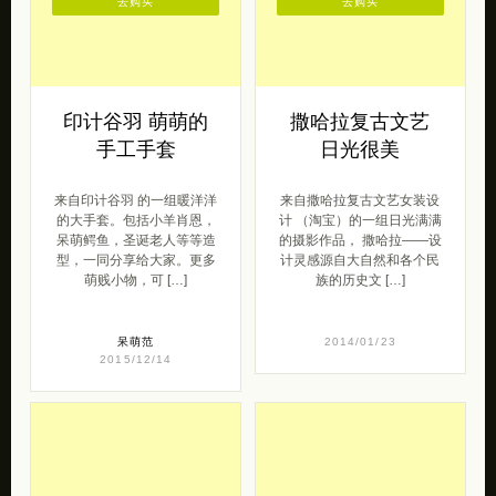
去购买
去购买
印计谷羽 萌萌的
撒哈拉复古文艺
手工手套
日光很美
来自印计谷羽 的一组暖洋洋
来自撒哈拉复古文艺女装设
的大手套。包括小羊肖恩，
计 （淘宝）的一组日光满满
呆萌鳄鱼，圣诞老人等等造
的摄影作品， 撒哈拉——设
型，一同分享给大家。更多
计灵感源自大自然和各个民
萌贱小物，可 […]
族的历史文 […]
呆萌范
2014/01/23
2015/12/14