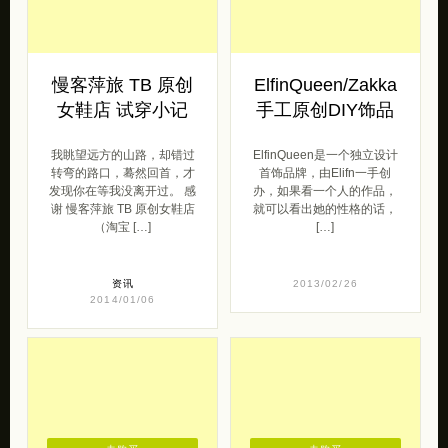
慢客萍旅 TB 原创
ElfinQueen/Zakka
女鞋店 试穿小记
手工原创DIY饰品
我眺望远方的山路，却错过
ElfinQueen是一个独立设计
转弯的路口，蓦然回首，才
首饰品牌，由Elifn一手创
发现你在等我没离开过。 感
办，如果看一个人的作品，
谢 慢客萍旅 TB 原创女鞋店
就可以看出她的性格的话，
（淘宝 […]
[…]
资讯
2013/02/26
2014/01/06