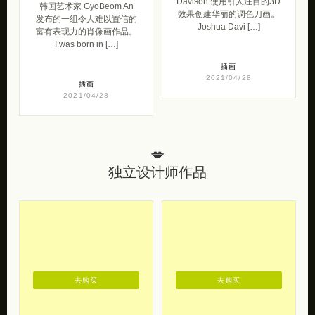
Davison 使用引人注目的3D
韩国艺术家 GyoBeom An
效果创建华丽的调色刀画。
发布的一组令人难以置信的
Joshua Davi […]
富有表现力的肖像画作品。
I was born in […]
插画
2021/04/28
插画
2021/04/28
💋
独立设计师作品
去购买
去购买