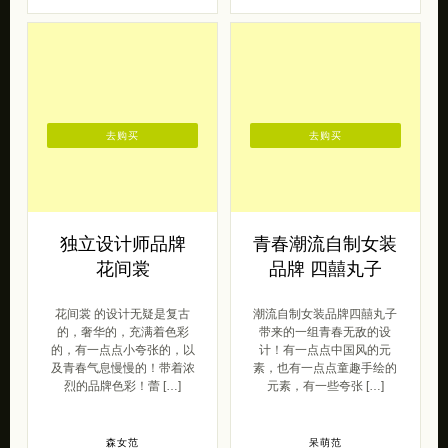
去购买
去购买
独立设计师品牌
青春潮流自制女装
花间裳
品牌 四囍丸子
花间裳 的设计无疑是复古
潮流自制女装品牌四囍丸子
的，奢华的，充满着色彩
带来的一组青春无敌的设
的，有一点点小夸张的，以
计！有一点点中国风的元
及青春气息慢慢的！带着浓
素，也有一点点童趣手绘的
烈的品牌色彩！蕾 […]
元素，有一些夸张 […]
森女范
呆萌范