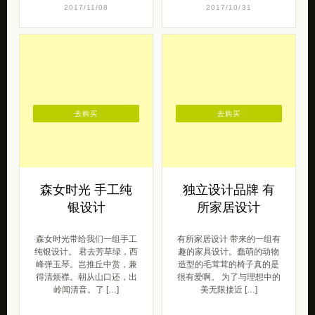
2017/11/08
2017/10/31
去购买
去购买
森女时光 手工纯
独立设计品牌 有
银设计
所家居设计
森女时光带给我们一组手工
有所家居设计 带来的一组有
纯银设计。 君去芳草绿，西
趣的家具设计。蠢萌的动物
峰弹玉琴。岂推丘中赏，兼
造型的毛茸茸的椅子真的是
得清烦襟。朝从山口还，出
很有爱啊。 为了与理想中的
岭闻清音。了 […]
美无限接近 […]