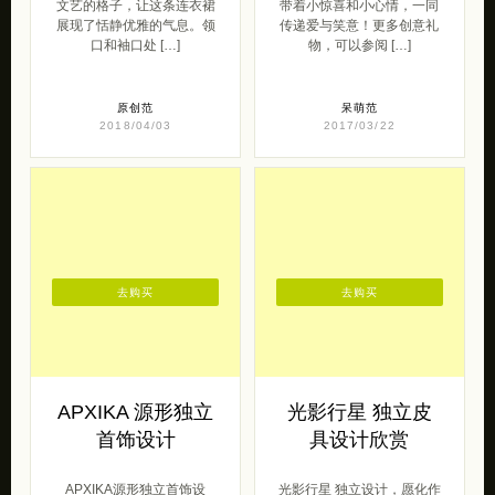
文艺的格子，让这条连衣裙
带着小惊喜和小心情，一同
展现了恬静优雅的气息。领
传递爱与笑意！更多创意礼
口和袖口处 […]
物，可以参阅 […]
原创范
呆萌范
2018/04/03
2017/03/22
去购买
去购买
APXIKA 源形独立
光影行星 独立皮
首饰设计
具设计欣赏
APXIKA源形独立首饰设
光影行星 独立设计，愿化作