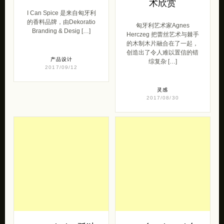
术欣赏
I Can Spice 是来自匈牙利
的香料品牌，由Dekoratio
匈牙利艺术家Agnes
Branding & Desig […]
Herczeg 把蕾丝艺术与棘手
的木制木片融合在了一起，
创造出了令人难以置信的错
产品设计
综复杂 […]
2017/09/12
灵感
2017/08/30