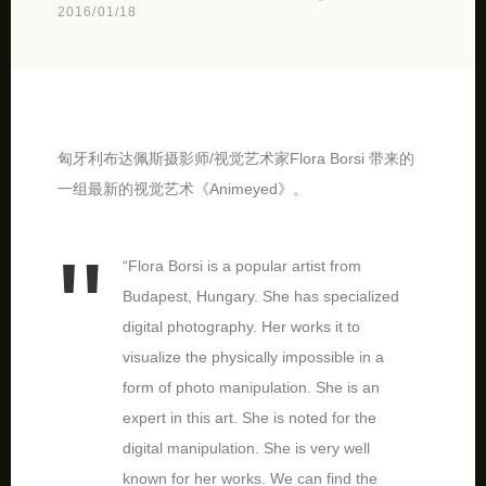
2016/01/18
匈牙利布达佩斯摄影师/视觉艺术家Flora Borsi 带来的
一组最新的视觉艺术《Animeyed》。
“Flora Borsi is a popular artist from
Budapest, Hungary. She has specialized
digital photography. Her works it to
visualize the physically impossible in a
form of photo manipulation. She is an
expert in this art. She is noted for the
digital manipulation. She is very well
known for her works. We can find the