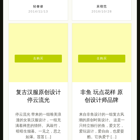
轻奢侈
呆萌范
2014/11/13
2016/10/28
去购买
去购买
复古汉服原创设计
非鱼 玩点花样 原
停云流光
创设计师品牌
停云流光 带来的一组唯美浪
来自非鱼设计的一组复古风
漫的女装汉服设计，一组充
潮的原创时装设计。 这是一
满着禅意的情怀。 风敲竹，
只特立独行的鱼，爱文艺，
暗暗生烟暮。一见之，思之
爱玩设计，爱自由，也爱耍
如瀑。莲莲 […]
酷。它执爱于 […]