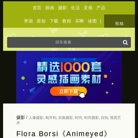
首页
插画
摄影
生活
灵感
产品
界面
原创
下载
教程
买啊
读图
|
关于
投稿
摄影
/
人像摄影
,
匈牙利
,
实验摄影
,
时尚
,
时尚摄影
,
自拍
,
视觉艺
术
Flora Borsi《Animeyed》