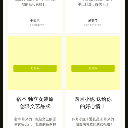
地的轻巧衣服 […]
手工打造，好质 […]
中国风
呆萌范
2019/03/22
2016/11/01
去购买
去购买
宿本 独立女装原
四月小妮 送给你
创轻文艺品牌
的好心情！
宿本 带来的一组轻文艺的原
四月小妮卡通礼品店 带来的
创女装设计。 复古的色调和
一组蠢萌可爱的朋友礼物！