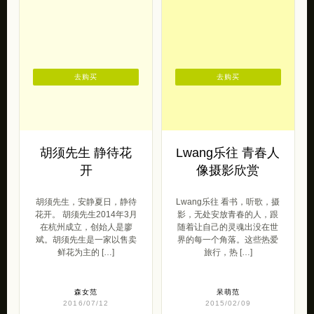
去购买
去购买
胡须先生 静待花
Lwang乐往 青春人
开
像摄影欣赏
胡须先生，安静夏日，静待
Lwang乐往 看书，听歌，摄
花开。 胡须先生2014年3月
影，无处安放青春的人，跟
在杭州成立，创始人是廖
随着让自己的灵魂出没在世
斌。胡须先生是一家以售卖
界的每一个角落。这些热爱
鲜花为主的 […]
旅行，热 […]
森女范
呆萌范
2016/07/12
2015/02/09