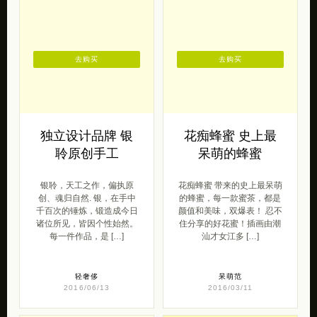
去购买
去购买
独立设计品牌 银
花痴蜂蜜 史上最
聆原创手工
呆萌的蜂蜜
银聆，天工之作，偏执原
花痴蜂蜜 带来的史上最呆萌
创、魂归自然. 银，在手中
的蜂蜜，每一款蜜茶，都是
千百次的锤炼，锻造成今日
颜值和美味，双爆表！ 忍不
诸位所见，皆因个性始然。
住分享的好花蜜！插画由潮
每一件作品，是 […]
汕才女江多 […]
轻奢侈
呆萌范
2016/06/13
2016/03/11