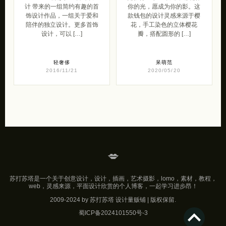
计 带来的一组简约有趣的首
你的光，愿成为你的影。这
饰设计作品，一组关于爱和
款钱包的设计灵感来源于樱
陪伴的独立设计。更多首饰
花，手工染色的立体樱花
设计，可以 […]
瓣，搭配圆形的 […]
轻奢侈
呆萌范
2016/11/21
2020/05/20
💋
苏打苏塔是一个关于创意设计，设计，插画，艺术摄影，lomo，素材，教程，
web，灵感来源，平面设计欣赏的个人博客，一起学习进步昂！
2009-2024 by 苏打苏塔 设计量贩铺 | 版权保留.
蜀ICP备2024101550号-3