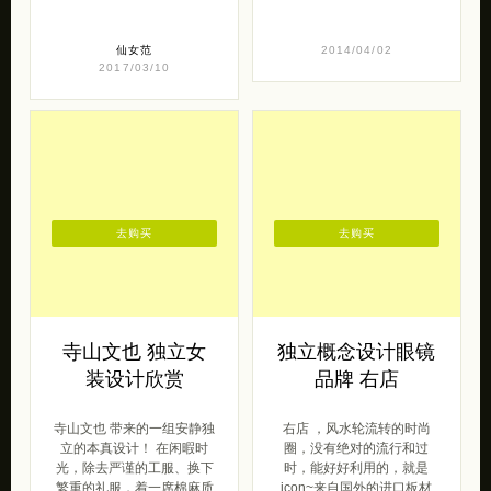
仙女范
2014/04/02
2017/03/10
去购买
去购买
寺山文也 独立女
独立概念设计眼镜
装设计欣赏
品牌 右店
寺山文也 带来的一组安静独
右店 ，风水轮流转的时尚
立的本真设计！ 在闲暇时
圈，没有绝对的流行和过
光，除去严谨的工服、换下
时，能好好利用的，就是
繁重的礼服，着一席棉麻质
icon~来自国外的进口板材