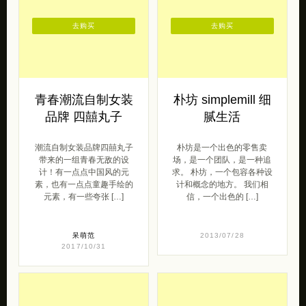
去购买
去购买
青春潮流自制女装
朴坊 simplemill 细
品牌 四囍丸子
腻生活
潮流自制女装品牌四囍丸子
朴坊是一个出色的零售卖
带来的一组青春无敌的设
场，是一个团队，是一种追
计！有一点点中国风的元
求。 朴坊，一个包容各种设
素，也有一点点童趣手绘的
计和概念的地方。 我们相
元素，有一些夸张 […]
信，一个出色的 […]
呆萌范
2013/07/28
2017/10/31