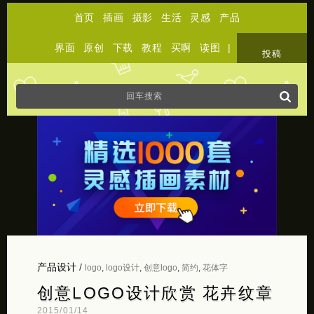
首页
插画
摄影
生活
灵感
产品
界面
原创
下载
教程
买啊
读图
|
关于
投稿
产品设计
/
logo
,
logo设计
,
创意logo
,
简约
,
花体字
创意LOGO设计欣赏 花卉纹章
2015/01/14