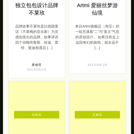
独立包包设计品牌
Artmi 爱丽丝梦游
不莱玫
仙境
品牌故事不莱玫是以德国童
来自Artmi旗舰店（淘宝）的
话《不莱梅的音乐家》为灵
一组充满着“二”与“复古”气息
感创造出的品牌。故事讲诉
的原创设计。 如果没有走上
四个动物布鲁斯、哈迪、蕾
这段奇幻的旅程，就永远不
特、曼迪相遇后 […]
[…]
原创范
2013/09/29
2018/05/23
去购买
去购买