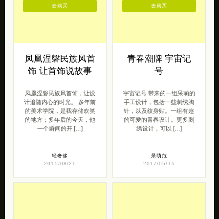
去购买
去购买
凤凰涅磐民族风首
青春潮牌 宇宙记
饰 让首饰说故事
号
凤凰涅磐民族风首饰，让设
宇宙记号 带来的一组呆萌的
计追随内心的时光。 多年前
手工设计，包括一些刺绣胸
的美术学院，是我存储欢笑
针，以及纹身贴。一组有趣
的地方；多年后的今天，他
的可爱的青春设计。更多刺
一个瞬间的开 […]
绣设计，可以 […]
轻奢侈
呆萌范
2015/08/21
2017/05/15