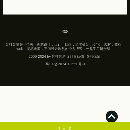
💋
苏打苏塔是一个关于创意设计，设计，插画，艺术摄影，lomo，素材，教程，
web，灵感来源，平面设计欣赏的个人博客，一起学习进步昂！
2009-2024 by 苏打苏塔 设计量贩铺 | 版权保留.
蜀ICP备2024101550号-3
旧文章