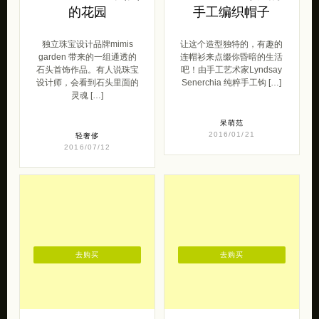
的花园
手工编织帽子
独立珠宝设计品牌mimis
让这个造型独特的，有趣的
garden 带来的一组通透的
连帽衫来点缀你昏暗的生活
石头首饰作品。有人说珠宝
吧！由手工艺术家Lyndsay
设计师，会看到石头里面的
Senerchia 纯粹手工钩 […]
灵魂 […]
呆萌范
2016/01/21
轻奢侈
2016/07/12
去购买
去购买