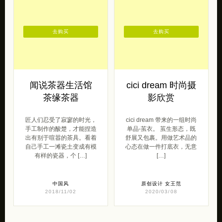
去购买
去购买
闻说茶器生活馆
cici dream 时尚摄
茶缘茶器
影欣赏
匠人们忍受了寂寥的时光，
cici dream 带来的一组时尚
手工制作的酸楚，才能捏造
单品-茧衣。 茧生形态，既
出有别于喧嚣的茶具。看着
舒展又包裹。用做艺术品的
自己手工一滩瓷土变成有模
心态在做一件打底衣，无意
有样的瓷器，个 […]
[…]
中国风
原创设计
女王范
2018/11/02
2020/03/08