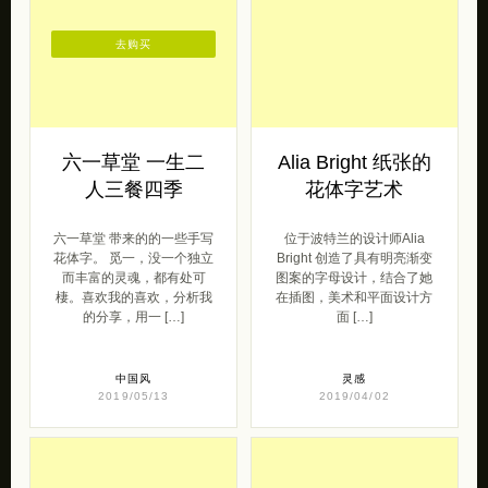
去购买
六一草堂 一生二
Alia Bright 纸张的
人三餐四季
花体字艺术
六一草堂 带来的的一些手写
位于波特兰的设计师Alia
花体字。 觅一，没一个独立
Bright 创造了具有明亮渐变
而丰富的灵魂，都有处可
图案的字母设计，结合了她
棲。喜欢我的喜欢，分析我
在插图，美术和平面设计方
的分享，用一 […]
面 […]
中国风
灵感
2019/05/13
2019/04/02