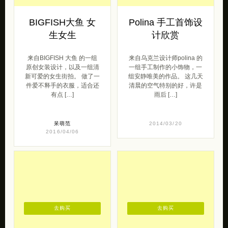
BIGFISH大鱼 女
Polina 手工首饰设
生女生
计欣赏
来自BIGFISH 大鱼 的一组
来自乌克兰设计师polina 的
原创女装设计，以及一组清
一组手工制作的小饰物，一
新可爱的女生街拍。 做了一
组安静唯美的作品。 这几天
件爱不释手的衣服，适合还
清晨的空气特别的好，许是
有点 […]
雨后 […]
呆萌范
2014/03/20
2016/04/06
去购买
去购买