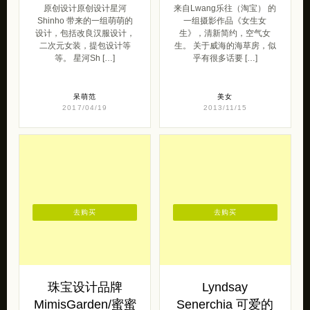
原创设计原创设计星河
来自Lwang乐往（淘宝） 的
Shinho 带来的一组萌萌的
一组摄影作品《女生女
设计，包括改良汉服设计，
生》，清新简约，空气女
二次元女装，提包设计等
生。 关于威海的海草房，似
等。 星河Sh […]
乎有很多话要 […]
呆萌范
美女
2017/04/19
2013/11/15
去购买
去购买
珠宝设计品牌
Lyndsay
MimisGarden/蜜蜜
Senerchia 可爱的