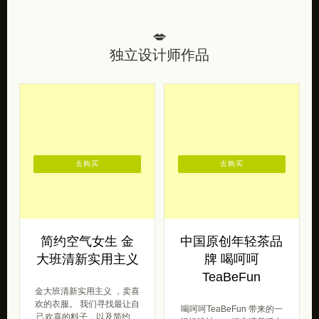
💋
独立设计师作品
去购买
去购买
简约空气女生 金
中国原创年轻茶品
大班清新实用主义
牌 喝呵呵
TeaBeFun
金大班清新实用主义 ，卖喜
欢的衣服。 我们寻找最让自
喝呵呵TeaBeFun 带来的一
己欢喜的料子，以及简约、