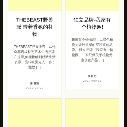
THEBEAST野兽
独立品牌-我家有
派 带着香氛的礼
个植物园!
物
我家有个植物园!，以绿色植
物为设计灵感的家居原创品
THEBEAST野兽派官，从传
牌。 独立品牌「我家有个植
奇花店成长为艺术生活品牌.
物园」一家只做关于植物元
在这里,你能接触到精致生活
素创意产品 […]
资讯，品味嗅觉先人一步；
能故 […]
原创范
2017/08/21
原创范
2017/08/23