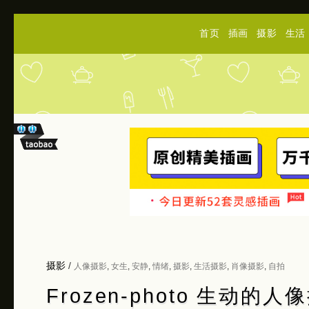
首页
插画
摄影
生活
摄影
/
人像摄影
,
女生
,
安静
,
情绪
,
摄影
,
生活摄影
,
肖像摄影
,
自拍
Frozen-photo 生动的