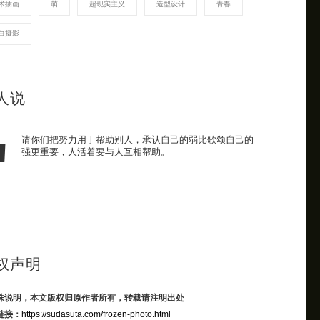
术插画
萌
超现实主义
造型设计
青春
白摄影
人说
请你们把努力用于帮助别人，承认自己的弱比歌颂自己的
强更重要，人活着要与人互相帮助。
权声明
殊说明，本文版权归原作者所有，转载请注明出处
链接：
https://sudasuta.com/frozen-photo.html