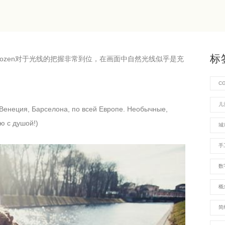
标
，Frozen对于光线的把握非常到位，在画面中自然光线似乎是充
C
儿
Венеция, Барселона, по всей Европе. Необычные,
 с душой!)
城
手
数
概
简