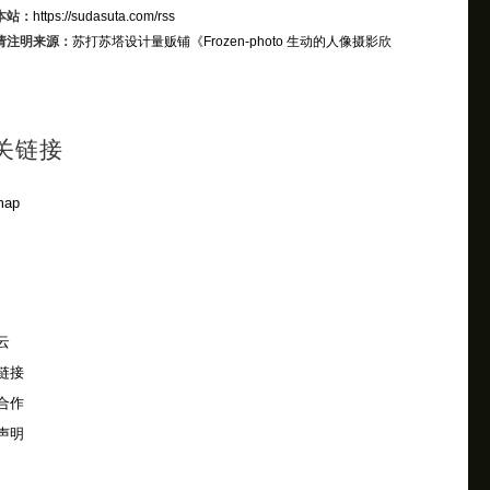
本站：
https://sudasuta.com/rss
请注明来源：
苏打苏塔设计量贩铺
《Frozen-photo 生动的人像摄影欣
关链接
map
云
链接
合作
声明