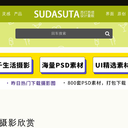
灵感
产品
界面
原创
人像摄影欣赏