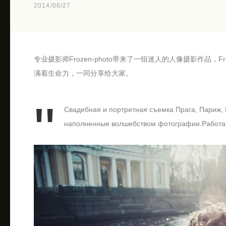
2014/06/27
专业摄影师Frozen-photo带来了一组迷人的人像摄影作品
满着生命力，一同分享给大家。
Свадебная и портретная съемка Прага, Париж, 
наполненные волшебством фотографии.Работаю