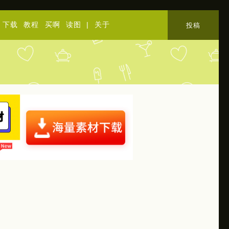
下载
教程
买啊
读图
|
关于
投稿