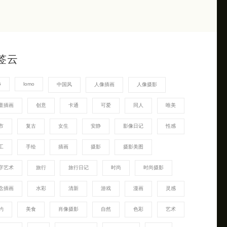
签云
G
lomo
中国风
人像插画
人像摄影
童插画
创意
卡通
可爱
同人
唯美
市
复古
女生
安静
影像日记
性感
工
手绘
插画
摄影
摄影美图
字艺术
旅行
旅行日记
时尚
时尚摄影
念插画
水彩
清新
游戏
漫画
灵感
约
美食
肖像摄影
自然
色彩
艺术