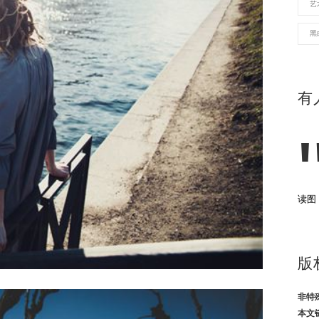
艺
黑
有
读图
版
非特
本文