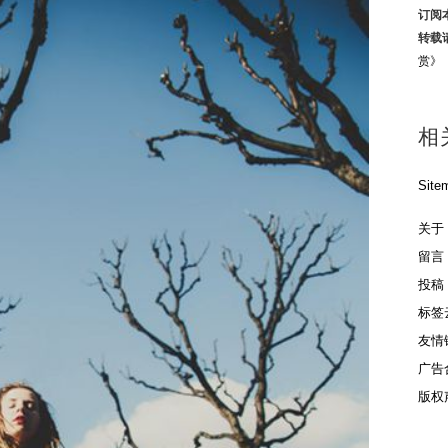
订阅
转载
赏》
相
Site
关于
留言
投稿
标签
友情
广告
版权