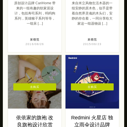
原创设计品牌 CariHome 带
来自米立风物生活木器的一
来的一组有趣的软家居设
组安静的原木色，似乎是带
计，包括寿司系列，呜呜狗
着自然界灵魂的木头们，安
系列，英雄猴子系列等等，
静的存在着，一同分享给大
一组呆 […]
家这一组器物设 […]
呆萌范
呆萌范
2016/08/26
2015/06/23
去购买
去购买
依依家的旗袍 改
Redmini 火星店 独
良旗袍设计欣赏
立雨伞设计品牌