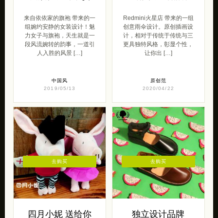
来自依依家的旗袍 带来的一
Redmini火星店 带来的一组
组婉约安静的女装设计！魅
创意雨伞设计。原创插画设
力女子与旗袍，天生就是一
计，相对于传统于传统与三
段风流婉转的韵事，一道引
更具独特风格，彰显个性，
人入胜的风景 […]
让你出 […]
中国风
原创范
2019/05/13
2020/04/22
去购买
去购买
四月小妮 送给你
独立设计品牌