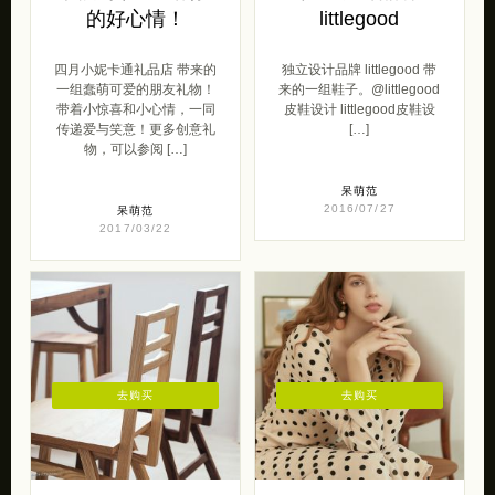
的好心情！
littlegood
四月小妮卡通礼品店 带来的
独立设计品牌 littlegood 带
一组蠢萌可爱的朋友礼物！
来的一组鞋子。@littlegood
带着小惊喜和小心情，一同
皮鞋设计 littlegood皮鞋设
传递爱与笑意！更多创意礼
[…]
物，可以参阅 […]
呆萌范
2016/07/27
呆萌范
2017/03/22
去购买
去购买