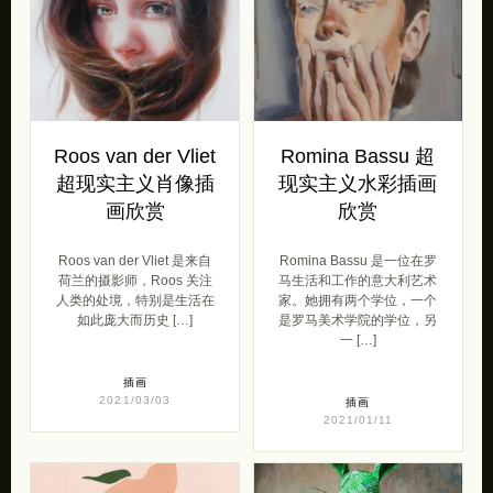
Roos van der Vliet
Romina Bassu 超
超现实主义肖像插
现实主义水彩插画
画欣赏
欣赏
Roos van der Vliet 是来自
Romina Bassu 是一位在罗
荷兰的摄影师，Roos 关注
马生活和工作的意大利艺术
人类的处境，特别是生活在
家。她拥有两个学位，一个
如此庞大而历史 […]
是罗马美术学院的学位，另
一 […]
插画
2021/03/03
插画
2021/01/11