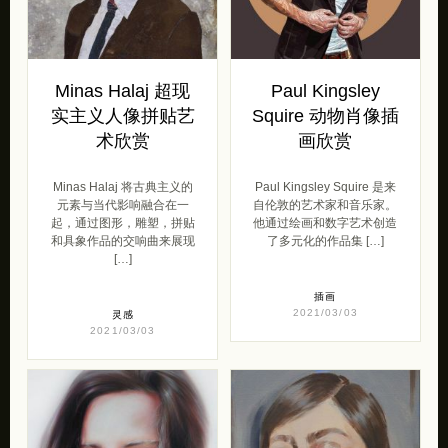
Minas Halaj 超现
Paul Kingsley
实主义人像拼贴艺
Squire 动物肖像插
术欣赏
画欣赏
Minas Halaj 将古典主义的
Paul Kingsley Squire 是来
元素与当代影响融合在一
自伦敦的艺术家和音乐家。
起，通过图形，雕塑，拼​​贴
他通过绘画和数字艺术创造
和具象作品的交响曲来展现
了多元化的作品集 […]
[…]
插画
2021/03/03
灵感
2021/03/03