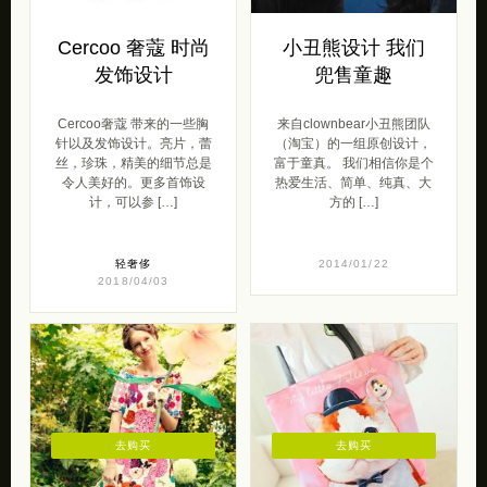
Cercoo 奢蔻 时尚
小丑熊设计 我们
发饰设计
兜售童趣
Cercoo奢蔻 带来的一些胸
来自clownbear小丑熊团队
针以及发饰设计。亮片，蕾
（淘宝）的一组原创设计，
丝，珍珠，精美的细节总是
富于童真。 我们相信你是个
令人美好的。更多首饰设
热爱生活、简单、纯真、大
计，可以参 […]
方的 […]
轻奢侈
2014/01/22
2018/04/03
去购买
去购买