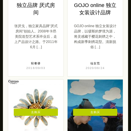
独立品牌 厌式房
GOJO online 独立
间
女装设计品牌
张厌戈，独立家具品牌“厌式
GOJO online 独立女装设计
房间”创始人。2008年卡昂
品牌，以缪斯的梦境为源，
美院造型艺术系毕业后，走
将灵感藏于樱花刺绣之中，
上产品设计之路。于2011年
构成新季刺绣花型。清新脱
6月 […]
俗 […]
轻奢侈
仙女范
2018/09/03
2020/06/24
去购买
去购买