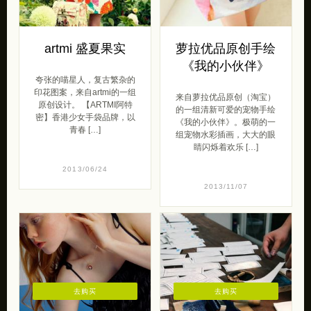
artmi 盛夏果实
萝拉优品原创手绘
《我的小伙伴》
夸张的喵星人，复古繁杂的
印花图案，来自artmi的一组
来自萝拉优品原创（淘宝）
原创设计。 【ARTMI阿特
的一组清新可爱的宠物手绘
密】香港少女手袋品牌，以
《我的小伙伴》。极萌的一
青春 […]
组宠物水彩插画，大大的眼
睛闪烁着欢乐 […]
2013/06/24
2013/11/07
去购买
去购买