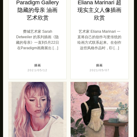
Paradigm Gallery
Eliana Marinari 超
隐藏的母亲 油画
现实主义人像插画
艺术欣赏
欣赏
费城艺术家 Sarah
艺术家 Eliana Marinari 一
Detweiler 的系列插画《隐
直将自己的创作与更传统的
藏的母亲》一直到5月22日
绘画方式联系起来。在创作
在Paradigm画廊展出 […]
这些风格作品时，El […]
插画
插画
2021/05/12
2021/05/07