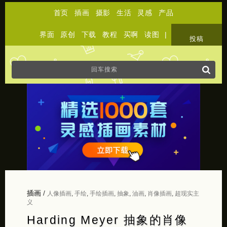
首页
插画
摄影
生活
灵感
产品
界面
原创
下载
教程
买啊
读图
|
关于
投稿
插画
/
人像插画
,
手绘
,
手绘插画
,
抽象
,
油画
,
肖像插画
,
超现实主
义
Harding Meyer 抽象的肖像