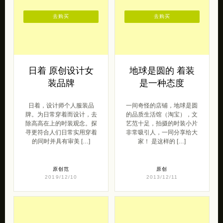
去购买
去购买
日着 原创设计女
地球是圆的 着装
装品牌
是一种态度
日着，设计师个人服装品
一间奇怪的店铺，地球是圆
牌。为日常穿着而设计，去
的品质生活馆（淘宝），文
除高高在上的时装观念。探
艺范十足，拍摄的时装小片
寻更符合人们日常实用穿着
非常吸引人，一同分享给大
的同时并具有审美 […]
家！ 是这样的 […]
原创范
原创
2019/12/10
2013/12/11