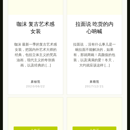
咖沫 复古艺术感
拉面说 吃货的内
女装
心呐喊
咖沫 最新一季的复古艺术感
拉面说 ，没有什么事儿是一
女装，把国内外艺术大师的
碗拉面不能解决的，如果
经典，包括立体主义的梵高
有，那就两碗！高颜值的包
油画，现代主义的夸张插
装，以及满满的爱！冬天，
画，以及经典的 […]
大约就应该这样 […]
原创范
呆萌范
2020/06/22
2017/12/21