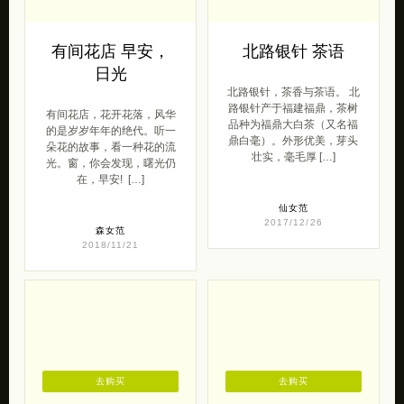
有间花店 早安，
北路银针 茶语
日光
北路银针，茶香与茶语。 北
路银针产于福建福鼎，茶树
有间花店，花开花落，风华
品种为福鼎大白茶（又名福
的是岁岁年年的绝代。听一
鼎白毫）。外形优美，芽头
朵花的故事，看一种花的流
壮实，毫毛厚 […]
光。窗，你会发现，曙光仍
在，早安! ​ […]
仙女范
2017/12/26
森女范
2018/11/21
去购买
去购买