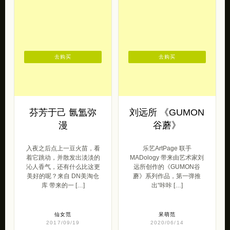
去购买
去购买
芬芳于己 氤氲弥
刘远所 《GUMON
漫
谷蘑》
入夜之后点上一豆火苗，看
乐艺ArtPage 联手
着它跳动，并散发出淡淡的
MADology 带来由艺术家刘
沁人香气，还有什么比这更
远所创作的《GUMON谷
美好的呢？来自 DN美淘仓
蘑》系列作品，第一弹推
库 带来的一 […]
出“咔咔 […]
仙女范
呆萌范
2017/09/19
2020/06/14