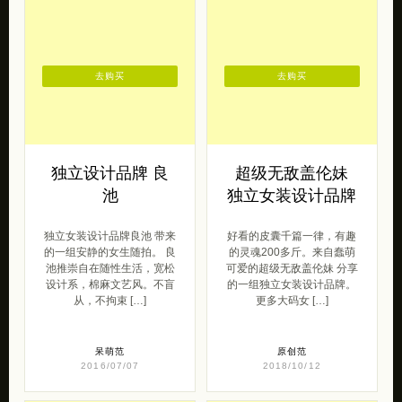
去购买
去购买
独立设计品牌 良
超级无敌盖伦妹
池
独立女装设计品牌
独立女装设计品牌良池 带来
好看的皮囊千篇一律，有趣
的一组安静的女生随拍。 良
的灵魂200多斤。来自蠢萌
池推崇自在随性生活，宽松
可爱的超级无敌盖伦妹 分享
设计系，棉麻文艺风。不盲
的一组独立女装设计品牌。
从，不拘束 […]
更多大码女 […]
呆萌范
原创范
2016/07/07
2018/10/12