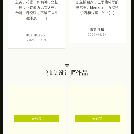
之美。柏是一种精神，坚韧
独立插画家，位于葡萄牙的
不屈，不饶傲力风雪之中。
波尔图。Mariana 一直渴望
禾是一种突破，不破不立生
学习和分享！Mar […]
生不息， […]
插画
生活
2020/08/14
原创
原创设计
2020/08/19
💋
独立设计师作品
去购买
去购买