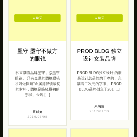
去购买
去购买
墨守 墨守不做方
PROD BLDG 独立
的眼镜
设计女装品牌
独立潮流品牌墨守，@墨守
PROD BLDG独立设计 的服
眼镜。 只有金属的圆框眼镜
装设计总是简约干净的，充
才叫做圆镜”金属是眼镜最初
满着二次元的字眼。 PROD
的材料，圆框是眼镜最初的
BLDG品牌创立于201 […]
形状。今晚 […]
呆萌范
2017/01/19
原创范
2016/08/08