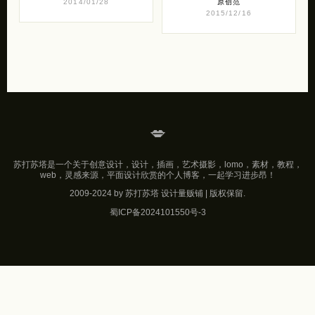
2014/01/28
原创范
2015/12/16
💋
苏打苏塔是一个关于创意设计，设计，插画，艺术摄影，lomo，素材，教程，
web，灵感来源，平面设计欣赏的个人博客，一起学习进步昂！
2009-2024 by 苏打苏塔 设计量贩铺 | 版权保留.
蜀ICP备2024101550号-3