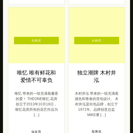
去购买
去购买
唯忆 唯有鲜花和
独立潮牌 木村井
爱情不可辜负
泓
唯忆 带来的一组充满着馨香
木村井泓 带来的一组充满着
的爱！ THEONE唯忆.花房
撞色和青春的背包设计。 木
创立于2013年10月18日，
村井泓是街包品牌，创立于
唯忆花房所有的花艺作品为
1971年。品牌创意总监
[…]
MIKE秉 […]
仙女范
型男范