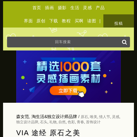
首页
插画
摄影
生活
灵感
产品
界面
原创
下载
教程
买啊
读图
|
关于
投稿
森女范
,
淘生活&独立设计师品牌
/
原石
,
唯美
,
情人节
,
灵感
,
独立设计品牌
,
石头
,
礼物
,
自然
,
色彩
,
青春
,
首饰设计
VIA 途经 原石之美