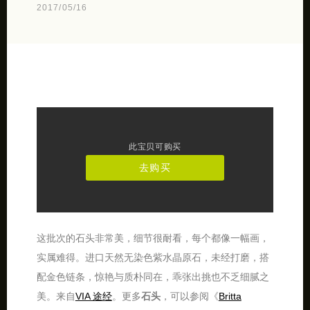
2017/05/16
此宝贝可购买
去购买
这批次的石头非常美，细节很耐看，每个都像一幅画，
实属难得。进口天然无染色紫水晶原石，未经打磨，搭
配金色链条，惊艳与质朴同在，乖张出挑也不乏细腻之
美。来自
VIA 途经
。更多
石头
，可以参阅《
Britta