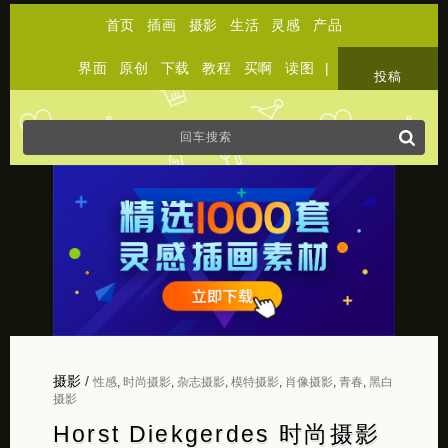
首页
插画
摄影
生活
灵感
产品
界面
原创
下载
教程
买啊
读图
|
关于
投稿
摄影
/
性感
,
时尚摄影
,
杂志摄影
,
模特摄影
,
肖像摄影
,
青春
,
黑白
摄影
Horst Diekgerdes 时尚摄影