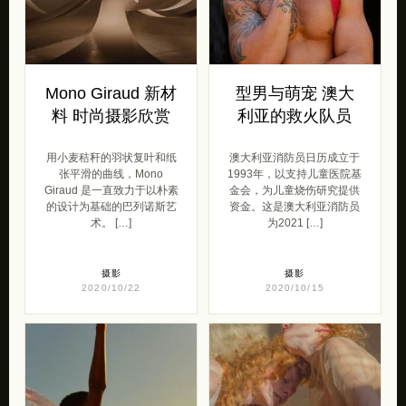
Mono Giraud 新材
型男与萌宠 澳大
料 时尚摄影欣赏
利亚的救火队员
用小麦秸秆的羽状复叶和纸
澳大利亚消防员日历成立于
张平滑的曲线，Mono
1993年，以支持儿童医院基
Giraud 是一直致力于以朴素
金会，为儿童烧伤研究提供
的设计为基础的巴列诺斯艺
资金。这是澳大利亚消防员
术。 […]
为2021 […]
摄影
摄影
2020/10/22
2020/10/15