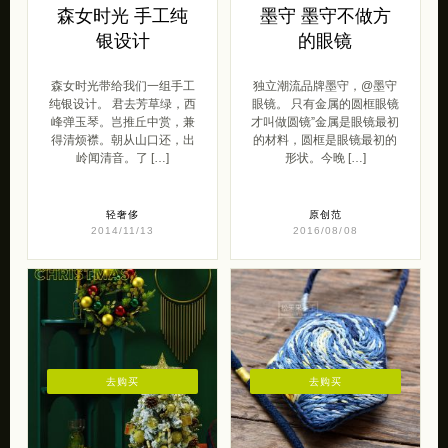
森女时光 手工纯
墨守 墨守不做方
银设计
的眼镜
森女时光带给我们一组手工
独立潮流品牌墨守，@墨守
纯银设计。 君去芳草绿，西
眼镜。 只有金属的圆框眼镜
峰弹玉琴。岂推丘中赏，兼
才叫做圆镜”金属是眼镜最初
得清烦襟。朝从山口还，出
的材料，圆框是眼镜最初的
岭闻清音。了 […]
形状。今晚 […]
轻奢侈
原创范
2014/11/13
2016/08/08
去购买
去购买