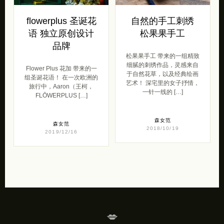
flowerplus 圣诞花
自然的手工刺绣
语 独立原创设计
松果果手工
品牌
松果果手工 带来的一组精致
细腻的刺绣作品，灵感来自
Flower Plus 花加 带来的一
于自然花草，以及经典绘画
组圣诞花语！ 在一次欧洲的
艺术！ 深宅里的女子抒情，
旅行中，Aaron（王柯，
一针一线的 […]
FLŌWERPLUS […]
森女范
森女范
2018/10/19
2019/12/16
💋