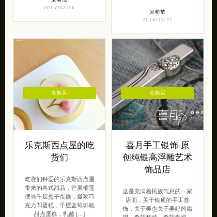
2017/02/16
呆萌范
2016/11/11
去购买
去购买
乐克斯西点屋的吃
喜月手工银饰 原
货们
创纯银高浮雕艺术
饰品店
吃货们钟爱的乐克斯西点屋
带来的各式甜品，芒果榴莲
这是充满着民族气息的一家
便当千层盒子蛋糕，爆浆巧
店面，关于银质的手工首
克力凹蛋糕，千层蓝莓班戟
饰，关于美也关于美好的愿
甜点蛋糕，乳酪 […]