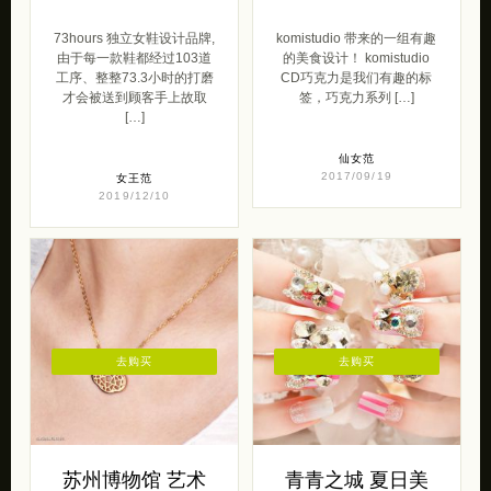
73hours 独立女鞋设计品牌,
komistudio 带来的一组有趣
由于每一款鞋都经过103道
的美食设计！ komistudio
工序、整整73.3小时的打磨
CD巧克力是我们有趣的标
才会被送到顾客手上故取
签，巧克力系列 […]
[…]
仙女范
2017/09/19
女王范
2019/12/10
去购买
去购买
苏州博物馆 艺术
青青之城 夏日美