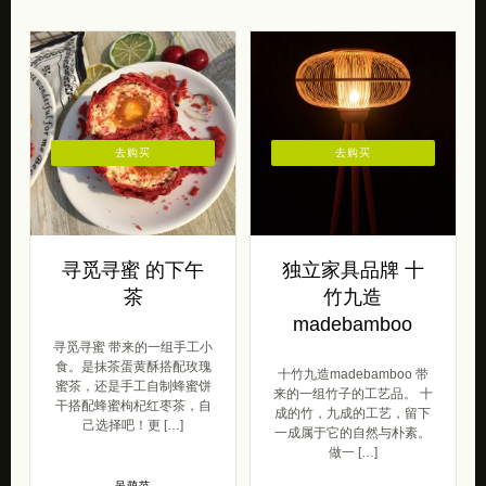
去购买
去购买
寻觅寻蜜 的下午
独立家具品牌 十
茶
竹九造
madebamboo
寻觅寻蜜 带来的一组手工小
食。是抹茶蛋黄酥搭配玫瑰
十竹九造madebamboo 带
蜜茶，还是手工自制蜂蜜饼
来的一组竹子的工艺品。 十
干搭配蜂蜜枸杞红枣茶，自
成的竹，九成的工艺，留下
己选择吧！更 […]
一成属于它的自然与朴素。
做一 […]
呆萌范