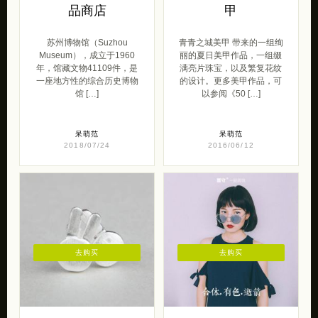
品商店
甲
苏州博物馆（Suzhou
青青之城美甲 带来的一组绚
Museum），成立于1960
丽的夏日美甲作品，一组缀
年，馆藏文物41109件，是
满亮片珠宝，以及繁复花纹
一座地方性的综合历史博物
的设计。更多美甲作品，可
馆 […]
以参阅《50 […]
呆萌范
呆萌范
2018/07/24
2016/06/12
去购买
去购买