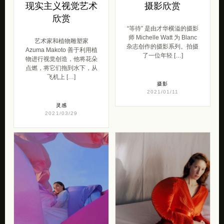
现实主义视觉艺术
摄影欣赏
欣赏
“等待” 是由才华横溢的摄影
师 Michelle Watt 为 Blanc
艺术家和植物雕塑家
杂志创作的摄影系列。拍摄
Azuma Makoto 善于利用植
了一位年轻 […]
物进行视觉创造，他将花朵
点燃，将它们拖到水下，从
飞机上 […]
摄影
2021/01/11
灵感
2021/03/29