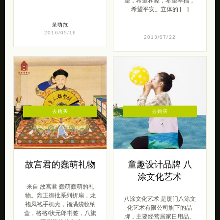
望，希望和睦，希望幸福，
希望平安。立体的 […]
呆萌范
2016/05/16
2013/07/22
去购买
去购买
故宫君的蠢萌礼物
童趣设计品牌 八
涂文化艺术
来自 故宫君 蠢萌蠢萌的礼
物。雍正御批系列折扇，龙
八涂文化艺术 是厦门八涂文
袍凤袍手机壳，福满袋收纳
化艺术有限公司旗下的品
盒，格格/状元郎书签，八旗
牌，主要经营居家日用品、