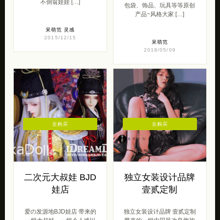
不倒翁娃娃 […]
包袋、饰品、玩具等等原创
产品~风格大家 […]
呆萌范
灵感
2015/12/15
呆萌范
2018/05/09
去购买
去购买
二次元大叔娃 BJD
独立女装设计品牌
娃店
壹贰定制
爱の发源地BJD娃店 带来的
独立女装设计品牌 壹贰定制