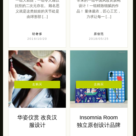
一组大叔娃，一组令人难以
带来的一组中国风改良旗袍
抗拒的二次元存在。 顾名思
设计！一组精致细腻的作
义就是这类娃娃的关节处是
品！ 量体裁衣，匠心工艺，
由球形部 […]
力求让每一 […]
轻奢侈
原创范
2016/10/20
2018/05/25
去购买
去购买
华姿仪赏 改良汉
Insomnia Room
服设计
独立原创设计品牌