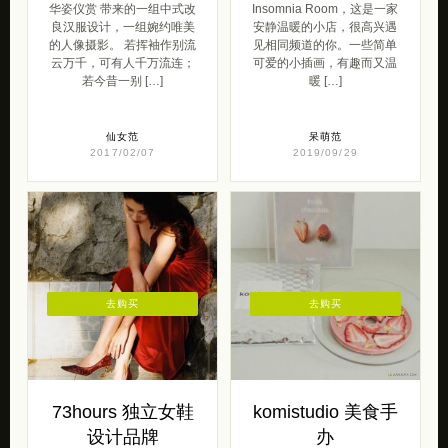
华姿仪赏 带来的一组中式改
Insomnia Room，这是一家
良汉服设计，一组婉约唯美
安静温暖的小店，很高兴遇
的人像摄影。 若挥袖作别流
见相同频道的你。一些简单
云万千，可有人千万流连；
可爱的小插画，有趣而又温
若今昔一别 […]
暖 […]
仙女范
呆萌范
2017/02/07
2019/09/29
去购买
去购买
73hours 独立女鞋
komistudio 美食手
设计品牌
办