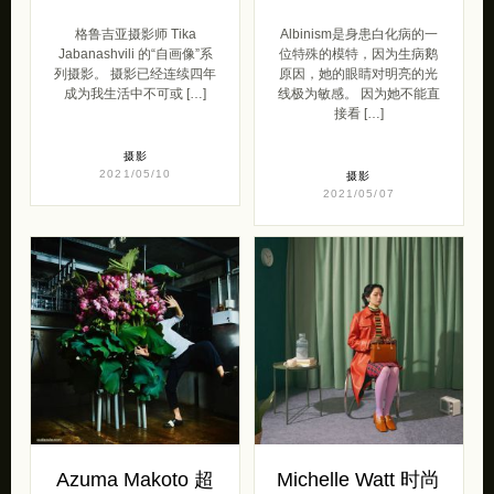
格鲁吉亚摄影师 Tika
Albinism是身患白化病的一
Jabanashvili 的“自画像”系
位特殊的模特，因为生病鹅
列摄影。 摄影已经连续四年
原因，她的眼睛对明亮的光
成为我生活中不可或 […]
线极为敏感。 因为她不能直
接看 […]
摄影
2021/05/10
摄影
2021/05/07
Azuma Makoto 超
Michelle Watt 时尚