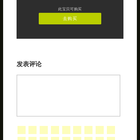
此宝贝可购买
去购买
发表评论