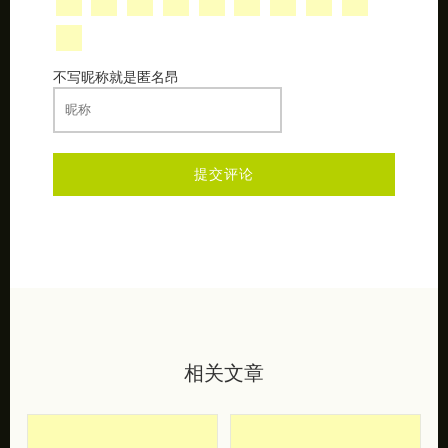
不写昵称就是匿名昂
相关文章