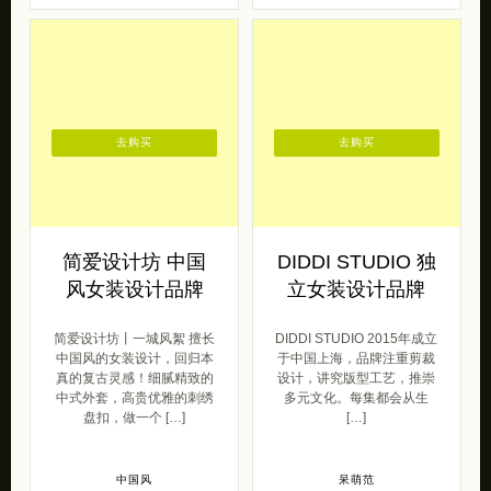
去购买
去购买
简爱设计坊 中国
DIDDI STUDIO 独
风女装设计品牌
立女装设计品牌
简爱设计坊丨一城风絮 擅长
DIDDI STUDIO 2015年成立
中国风的女装设计，回归本
于中国上海，品牌注重剪裁
真的复古灵感！细腻精致的
设计，讲究版型工艺，推崇
中式外套，高贵优雅的刺绣
多元文化。每集都会从生
盘扣，做一个 […]
[…]
中国风
呆萌范