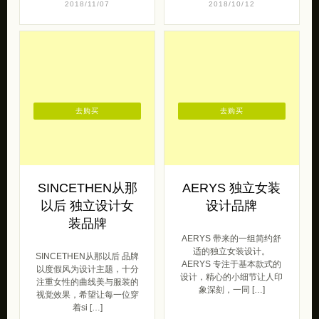
2018/11/07
2018/10/12
去购买
去购买
SINCETHEN从那
AERYS 独立女装
以后 独立设计女
设计品牌
装品牌
AERYS 带来的一组简约舒
适的独立女装设计。
SINCETHEN从那以后 品牌
AERYS 专注于基本款式的
以度假风为设计主题，十分
设计，精心的小细节让人印
注重女性的曲线美与服装的
象深刻，一同 […]
视觉效果，希望让每一位穿
着si […]