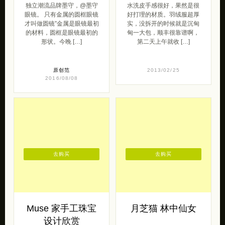
独立潮流品牌墨守，@墨守
水洗皮手感很好，果然是很
眼镜。 只有金属的圆框眼镜
好打理的材质。羽绒服超厚
才叫做圆镜”金属是眼镜最初
实，没拆开的时候就是沉甸
的材料，圆框是眼镜最初的
甸一大包，顺丰很靠谱啊，
形状。今晚 […]
第二天上午就收 […]
原创范
2013/02/25
2016/08/08
去购买
去购买
Muse 家手工珠宝
月芝猫 林中仙女
设计欣赏