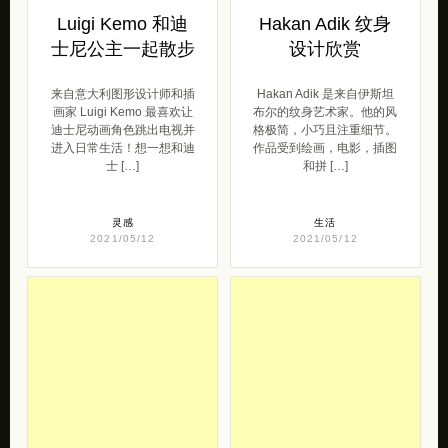
Luigi Kemo 和迪
Hakan Adik 纹身
士尼公主一起散步
设计欣赏
来自意大利图形设计师和插
Hakan Adik 是来自伊斯坦
画家 Luigi Kemo 最喜欢让
布尔的纹身艺术家。他的风
迪士尼动画角色跳出电视并
格极简，小巧且注重细节。
进入日常生活！想一想和迪
作品受到绘画，电影，插图
士 […]
和拼 […]
灵感
生活
2021/05/12
2021/05/12