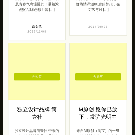
及青春气息慢慢的！带着浓
群热情洋溢80后的梦想，在
烈的品牌色彩！蕾 […]
文艺与时 […]
森女范
2014/06/25
2017/11/08
去购买
去购买
独立设计品牌 简
M原创 愿你已放
壹社
下，常驻光明中
独立设计品牌简壹社 带来的
来自M原创（淘宝）的一组