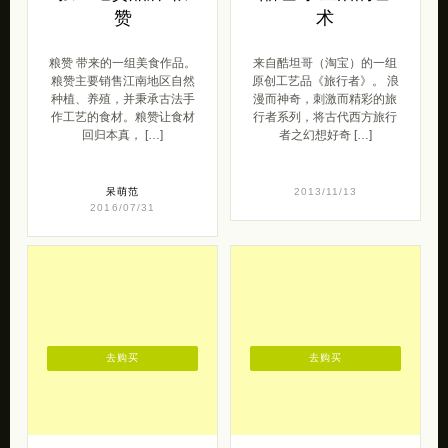
赞
术
粮赞 带来的一组美食作品。
来自酷坦哥（淘宝）的一组
粮赞主要销售江南地区自然
原创工艺品《旅行者》。 浪
种植、养殖，并秉承古法手
漫而神奇，刺激而精彩的旅
作工艺的食材。粮赞让食材
行者系列，将古代西方旅行
回归本真， […]
者之幻想好奇 […]
呆萌范
2013/11/13
2016/07/31
去购买
去购买