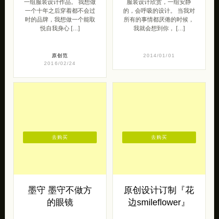
一组服装设计作品。 我想做
服装设计欣赏，一组安静
一个十年之后穿着都不会过
的，会呼吸的设计。 当我对
时的品牌，我想做一个能取
所有的事情都厌倦的时候，
悦自我身心 […]
我就会想到你， […]
原创范
2014/01/01
2016/02/24
去购买
去购买
墨守 墨守不做方
原创设计订制『花
的眼镜
边smileflower』