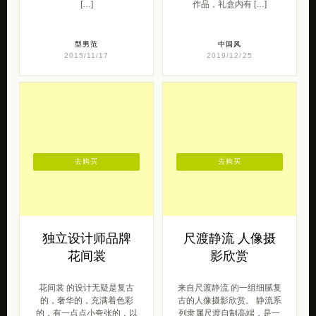
[…]
作品，礼盒内有 […]
型男范
中国风
2015/11/17
2019/12/25
去购买
去购买
独立设计师品牌
尺渡静流 人像摄
花间裳
影欣赏
花间裳 的设计无疑是复古
来自尺渡静流 的一组细腻复
的，奢华的，充满着色彩
古的人像摄影欣赏。 静流系
的，有一点点小夸张的，以
列隶属尺渡自制高端，是一