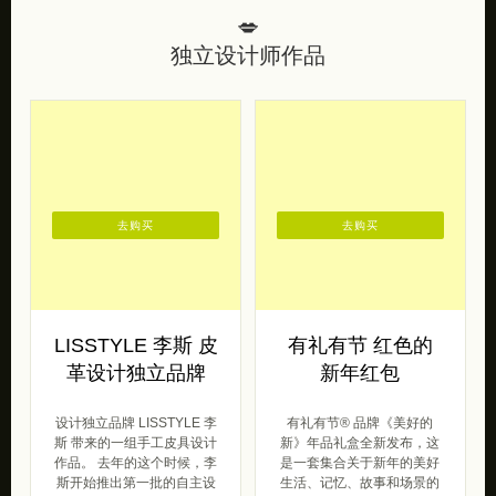
💋
独立设计师作品
去购买
去购买
LISSTYLE 李斯 皮
有礼有节 红色的
革设计独立品牌
新年红包
设计独立品牌 LISSTYLE 李
有礼有节® 品牌《美好的
斯 带来的一组手工皮具设计
新》年品礼盒全新发布，这
作品。 去年的这个时候，李
是一套集合关于新年的美好
斯开始推出第一批的自主设
生活、记忆、故事和场景的