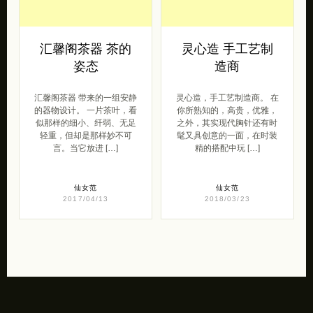
汇馨阁茶器 茶的
灵心造 手工艺制
姿态
造商
汇馨阁茶器 带来的一组安静
灵心造，手工艺制造商。 在
的器物设计。 一片茶叶，看
你所熟知的，高贵，优雅，
似那样的细小、纤弱、无足
之外，其实现代胸针还有时
轻重，但却是那样妙不可
髦又具创意的一面，在时装
言。当它放进 […]
精的搭配中玩 […]
仙女范
仙女范
2017/04/13
2018/03/23