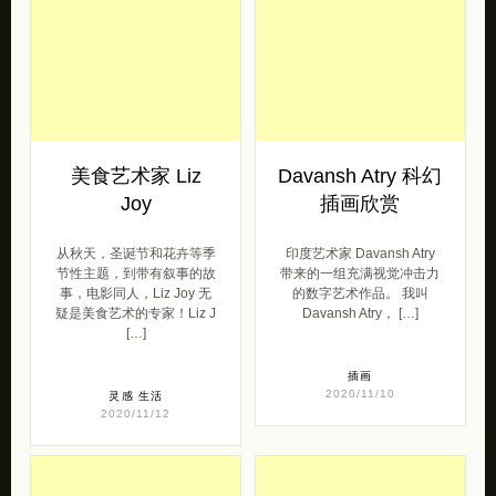
美食艺术家 Liz
Davansh Atry 科幻
Joy
插画欣赏
从秋天，圣诞节和花卉等季
印度艺术家 Davansh Atry
节性主题，到带有叙事的故
带来的一组充满视觉冲击力
事，电影同人，Liz Joy 无
的数字艺术作品。 我叫
疑是美食艺术的专家！Liz J
Davansh Atry， […]
[…]
插画
2020/11/10
灵感
生活
2020/11/12