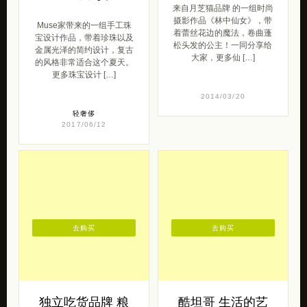
来自月芝猫品牌 的一组时尚
摄影作品《林中仙女》，带
Muse家带来的一组手工珠
着蕾丝花边的魔法，卷曲蓬
宝设计作品，带着珍珠以及
松头发的公主！一同分享给
金属光泽的简约设计，复古
大家，更多仙 […]
的风格非常适合这个夏天。
更多珠宝设计 […]
2014/03/20
轻奢侈
2017/06/12
去购买
去购买
独立吃货品牌 粮
酷坦哥 生活的艺