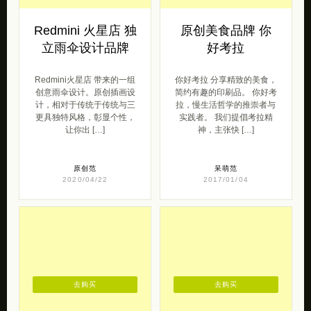
Redmini 火星店 独
原创美食品牌 你
立雨伞设计品牌
好考拉
Redmini火星店 带来的一组
你好考拉 分享精致的美食，
创意雨伞设计。原创插画设
简约有趣的印刷品。 你好考
计，相对于传统于传统与三
拉，慢生活哲学的推崇者与
更具独特风格，彰显个性，
实践者。 我们提倡考拉精
让你出 […]
神，主张快 […]
原创范
呆萌范
2020/04/22
2017/01/04
去购买
去购买