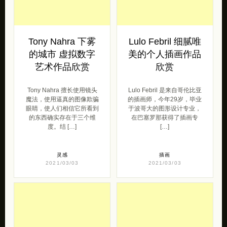
Tony Nahra 下雾
Lulo Febril 细腻唯
的城市 虚拟数字
美的个人插画作品
艺术作品欣赏
欣赏
Tony Nahra 擅长使用镜头
Lulo Febril 是来自哥伦比亚
魔法，使用逼真的图像欺骗
的插画师，今年29岁，毕业
眼睛，使人们相信它所看到
于波哥大的图形设计专业，
的东西确实存在于三个维
在巴塞罗那获得了插画专
度。结 […]
[…]
灵感
插画
2021/03/03
2021/03/03