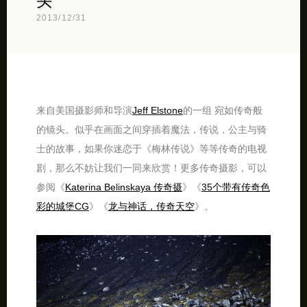
头
2013/12/31
来自美国摄影师和导演
Jeff Elstone
的一组 宛如传奇般
的镜头。似乎在画面之间穿插着魔法，传说，公主与骑
士的故事，如果你迷恋于《梅林传说》等等传奇的电视
剧，那么不妨让我们一同来欣赏！更多传奇摄影，可以
参阅《
Katеrinа Belinskaya 传奇摄
》《
35个带有传奇色
彩的城堡CG
》《
龙与神话，传奇天空
》。