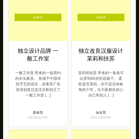
去购买
去购买
独立设计品牌 一
独立改良汉服设计
般工作室
茉莉和扶苏
一般工作室 带来的一组简约
茉莉和扶苏 带来的一条条可
的木头家具。 有感于中国传
以穿到80岁的花裙子。 柔
统手艺的流失，前奥美广告
软是无害的，但不是没有棱
资深创意总监沈文蛟创立了
角的个性，当大家都在担心
一般工作室 […]
自己和别人 […]
原创范
仙女范
2016/11/02
2017/03/02