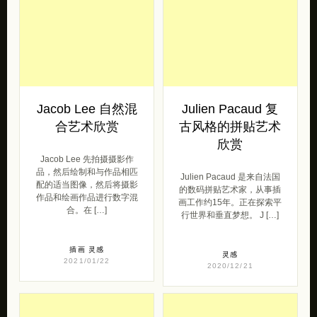
Jacob Lee 自然混
Julien Pacaud 复
合艺术欣赏
古风格的拼贴艺术
欣赏
Jacob Lee 先拍摄摄影作
品，然后绘制和与作品相匹
Julien Pacaud 是来自法国
配的适当图像，然后将摄影
的数码拼贴艺术家，从事插
作品和绘画作品进行数字混
画工作约15年。正在探索平
合。在 […]
行世界和垂直梦想。 J […]
插画
灵感
灵感
2021/01/22
2020/12/21