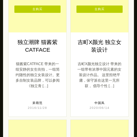
去购买
去购买
独立潮牌 猫酱紫
吉町X颜光 独立女
CATFACE
装设计
猫酱紫CATFACE 带来的一
吉町X颜光独立设计 带来的
组安静的女生街拍，一组简
一组带有浓厚中国元素的女
约随性的独立女装设计。更
装设计作品。 这里拒绝平
多自制女装品牌，可以参阅
庸，保守派在这里一无所
《独立青 […]
获， 倡导个性 […]
呆萌范
中国风
2016/11/28
2020/06/14