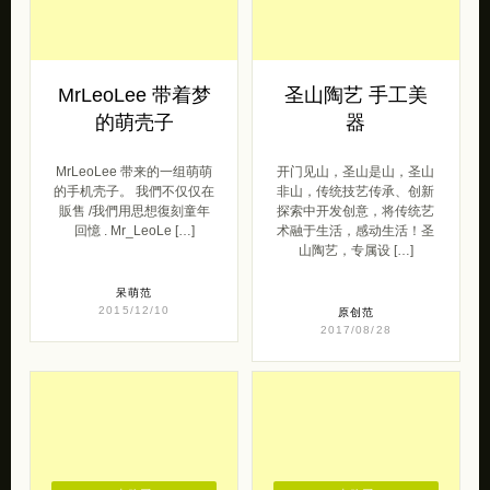
MrLeoLee 带着梦
圣山陶艺 手工美
的萌壳子
器
MrLeoLee 带来的一组萌萌
开门见山，圣山是山，圣山
的手机壳子。 我們不仅仅在
非山，传统技艺传承、创新
販售 /我們用思想復刻童年
探索中开发创意，将传统艺
回憶 . Mr_LeoLe […]
术融于生活，感动生活！圣
山陶艺，专属设 […]
呆萌范
2015/12/10
原创范
2017/08/28