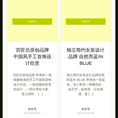
去购买
去购买
宫匠坊原创品牌
独立简约女装设计
中国风手工首饰设
品牌 自然而蓝/In
计欣赏
BLUE
宫匠坊原创品牌 带来的一组
独立简约女装设计品牌自然
细腻唯美的手工中国风首饰
而蓝/In BLUE 带来的一组蓝
设计作品，一组优雅的富贵
色。专心售卖一种颜色的，
的设计，一同分享给大家。
如天空，如海浪，日光满
曾几何时， […]
满。更 […]
仙女范
仙女范
2016/03/05
2017/05/05