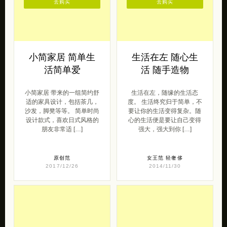
去购买
去购买
小简家居 简单生
生活在左 随心生
活简单爱
活 随手造物
小简家居 带来的一组简约舒
生活在左，随缘的生活态
适的家具设计，包括茶几，
度。 生活终究归于简单，不
沙发，脚凳等等。 简单时尚
要让你的生活变得复杂。随
设计款式，喜欢日式风格的
心的生活便是要让自己变得
朋友非常适 […]
强大，强大到你 […]
原创范
女王范
轻奢侈
2017/12/26
2014/11/30