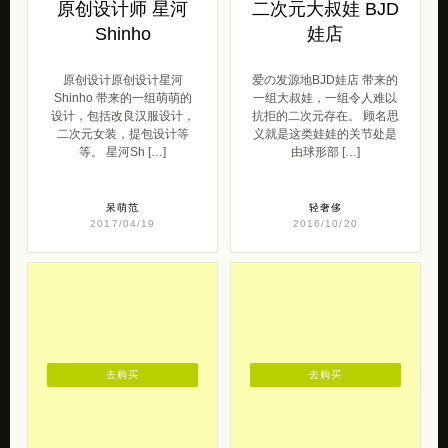
原创设计师 星河
二次元大叔娃 BJD
Shinho
娃店
原创设计原创设计星河
爱の发源地BJD娃店 带来的
Shinho 带来的一组萌萌的
一组大叔娃，一组令人难以
设计，包括改良汉服设计，
抗拒的二次元存在。 顾名思
二次元女装，提包设计等
义就是这类娃娃的关节处是
等。 星河Sh […]
由球形部 […]
呆萌范
轻奢侈
2017/04/19
2016/10/20
去购买
去购买