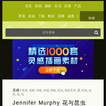
首页
插画
摄影
生活
灵感
产品
界面
原创
下载
教程
买啊
读图
|
关于
投稿
灵感
/
唯美
,
安静
,
对称
,
幸福
,
拼贴
,
昆虫
,
混合艺术
,
爱
,
环保
,
自
然
,
花
,
鸟
Jennifer Murphy 花与昆虫