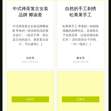
中式禅茶复古女装
自然的手工刺绣
品牌 卿淑斋
松果果手工
中式禅茶复古女装品牌卿淑
松果果手工 带来的一组精致
斋 带来的一组安静恬淡的复
细腻的刺绣作品，灵感来自
古设计，一组关于禅，茶以
于自然花草，以及经典绘画
及日光的设计。更多复古设
艺术！ 深宅里的女子抒情，
计，可以参阅 […]
一针一线的 […]
仙女范
森女范
2017/03/13
2018/10/19
去购买
去购买