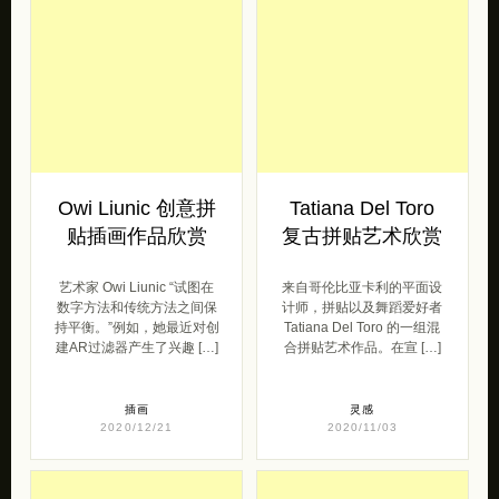
Owi Liunic 创意拼
Tatiana Del Toro
贴插画作品欣赏
复古拼贴艺术欣赏
艺术家 Owi Liunic “试图在
来自哥伦比亚卡利的平面设
数字方法和传统方法之间保
计师，拼贴以及舞蹈爱好者
持平衡。”例如，她最近对创
Tatiana Del Toro 的一组混
建AR过滤器产生了兴趣 […]
合拼贴艺术作品。在宣 […]
插画
灵感
2020/12/21
2020/11/03