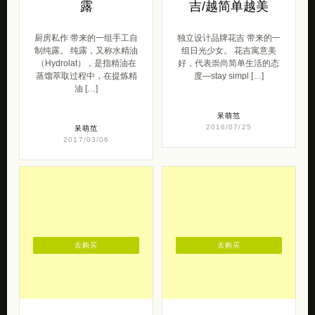
露
吉/越简单越美
厨房私作 带来的一组手工自
独立设计品牌花吉 带来的一
制纯露。 纯露，又称水精油
组日光少女。 花吉寓意美
（Hydrolat），是指精油在
好，代表崇尚简单生活的态
蒸馏萃取过程中，在提炼精
度—stay simpl […]
油 […]
呆萌范
2016/07/25
呆萌范
2017/03/06
去购买
去购买