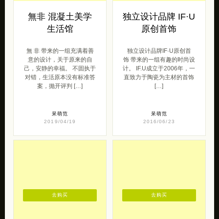
無非 混凝土美学
独立设计品牌 IF·U
生活馆
原创首饰
無 非 带来的一组充满着善
独立设计品牌IF·U原创首
意的设计，关于原来的自
饰 带来的一组有趣的时尚设
己，安静的幸福。 不固执于
计。 IF.U成立于2006年，一
对错，生活原本没有标准答
直致力于陶瓷为主材的首饰
案，抛开评判 […]
[…]
呆萌范
呆萌范
2019/04/19
2016/06/23
去购买
去购买