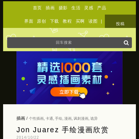
首页
插画
摄影
生活
灵感
产品
界面
原创
下载
教程
买啊
读图
|
关于
投稿
插画
/
个性插画
,
卡通
,
手绘
,
漫画
,
讽刺漫画
,
诡异
Jon Juarez 手绘漫画欣赏
2014/10/22