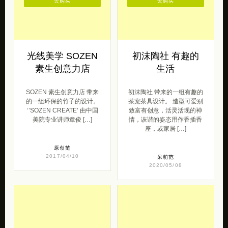
去购买
去购买
光线美学 SOZEN
初沫陶社 有趣的
素生创意力店
生活
SOZEN 素生创意力店 带来
初沫陶社 带来的一组有趣的
的一组环保的竹子的设计。
茶宠茶具设计。 造型可爱别
‘’SOZEN CREATE’ 由中国
致富有创意，活灵活现的神
美院专业讲师章俊 […]
情，诙谐的姿态用作香插香
座，或家居 […]
原创范
2017/04/10
呆萌范
2020/05/08