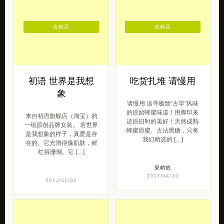
去购买
去购买
初语 世界是我想
吃货扎堆 请慢用
象
请慢用 追寻极致“古早”风味
的原始蜂蜜味道！用脚印来
来自初语旗舰店（淘宝）的
还原旧时的美好！天然成熟
一组原创品牌女装。 若世界
蜂蜜原蜜、古法黑糖，只将
是我想象的样子，真爱是存
我们精选的 […]
在的。它光滑得像肌肤，鲜
红得珊瑚。它 […]
呆萌范
2017/04/10
2013/11/02