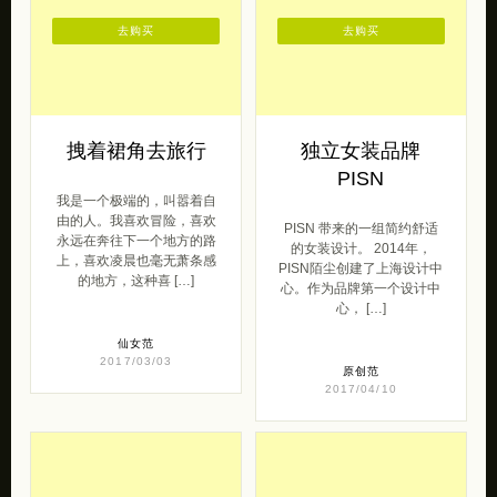
去购买
去购买
拽着裙角去旅行
独立女装品牌
PISN
我是一个极端的，叫嚣着自
由的人。我喜欢冒险，喜欢
PISN 带来的一组简约舒适
永远在奔往下一个地方的路
的女装设计。 2014年，
上，喜欢凌晨也毫无萧条感
PISN陌尘创建了上海设计中
的地方，这种喜 […]
心。作为品牌第一个设计中
心， […]
仙女范
2017/03/03
原创范
2017/04/10