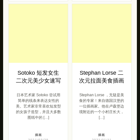
Sotoko 短发女生
Stephan Lorse 二
二次元美少女速写
次元拉面美食插画
日本艺术家 Sotoko 尝试用
Stephan Lorse ，无疑是美
简单的线条来表达女性的
食的专家！来自德国汉堡的
美。艺术家非常喜欢短发型
一位插画家。他在卢森堡边
的女孩子造型，并且大多数
境附近的一个小村庄长大，
图纸中的 […]
[…]
插画
插画
2021/03/29
2021/01/11