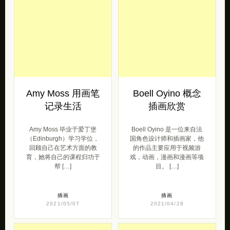
Amy Moss 用画笔
Boell Oyino 概念
记录生活
插画欣赏
Amy Moss 毕业于爱丁堡
Boell Oyino 是一位来自法
（Edinburgh）学习学位，
国角色设计师和插画家，他
回顾自己在艺术方面的教
的作品主要应用于视频游
育，她将自己的课程归功于
戏，动画，漫画和漫画等项
帮 […]
目。 […]
插画
插画
2021/05/07
2021/04/28