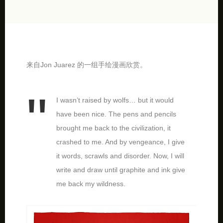
来自Jon Juarez 的一组手绘漫画欣赏。
I wasn’t raised by wolfs… but it would
have been nice. The pens and pencils
brought me back to the civilization, it
crashed to me. And by vengeance, I give
it words, scrawls and disorder. Now, I will
write and draw until graphite and ink give
me back my wildness.