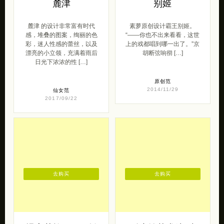
麓津
别姬
麓津 的设计非常富有时代
素萝原创设计霸王别姬。
感，堆叠的图案，绚丽的色
“——你也不出来看看，这世
彩，迷人性感的蕾丝，以及
上的戏都唱到哪一出了。”京
漂亮的小立领，充满着雨后
胡断弦响彻 […]
日光下浓浓的性 […]
原创范
2014/11/29
仙女范
2017/09/22
去购买
去购买