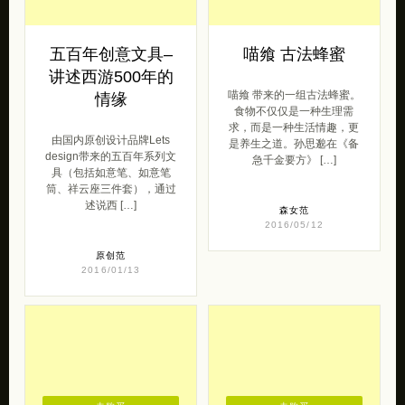
五百年创意文具–
喵飨 古法蜂蜜
讲述西游500年的
喵飨 带来的一组古法蜂蜜。
情缘
食物不仅仅是一种生理需
求，而是一种生活情趣，更
由国内原创设计品牌Lets
是养生之道。孙思邈在《备
design带来的五百年系列文
急千金要方》 […]
具（包括如意笔、如意笔
筒、祥云座三件套），通过
述说西 […]
森女范
2016/05/12
原创范
2016/01/13