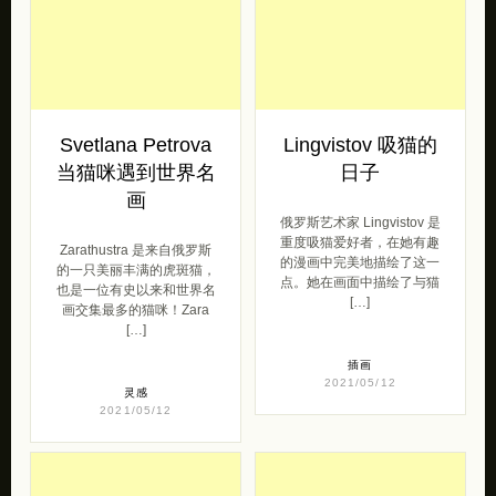
Svetlana Petrova
Lingvistov 吸猫的
当猫咪遇到世界名
日子
画
俄罗斯艺术家 Lingvistov 是
重度吸猫爱好者，在她有趣
Zarathustra 是来自俄罗斯
的漫画中完美地描绘了这一
的一只美丽丰满的虎斑猫，
点。她在画面中描绘了与猫
也是一位有史以来和世界名
[…]
画交集最多的猫咪！Zara
[…]
插画
2021/05/12
灵感
2021/05/12