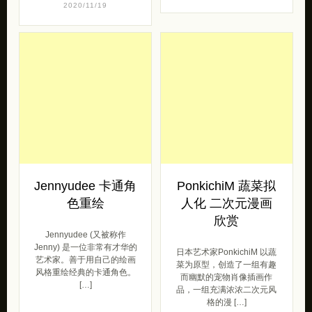
2020/11/19
Jennyudee 卡通角
PonkichiM 蔬菜拟
色重绘
人化 二次元漫画
欣赏
Jennyudee (又被称作
Jenny) 是一位非常有才华的
日本艺术家PonkichiM 以蔬
艺术家。善于用自己的绘画
菜为原型，创造了一组有趣
风格重绘经典的卡通角色。
而幽默的宠物肖像插画作
[…]
品，一组充满浓浓二次元风
格的漫 […]