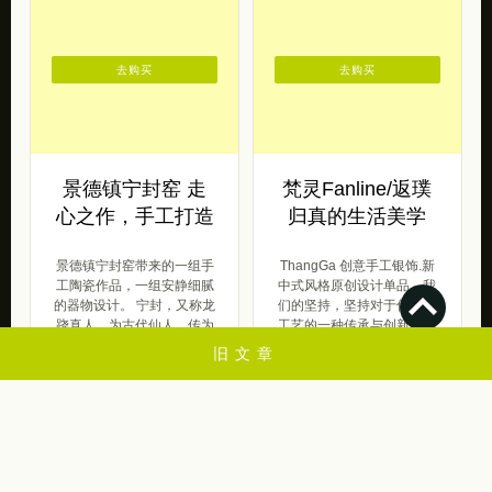
去购买
去购买
景德镇宁封窑 走
梵灵Fanline/返璞
心之作，手工打造
归真的生活美学
景德镇宁封窑带来的一组手
ThangGa 创意手工银饰.新
工陶瓷作品，一组安静细腻
中式风格原创设计单品。我
的器物设计。 宁封，又称龙
们的坚持，坚持对于传统手
跷真人，为古代仙人，传为
工艺的一种传承与创新，希
黄帝时陶正（ […]
望每个 […]
旧文章
原创范
2013/02/27
2016/03/10