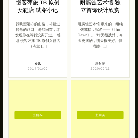
慢客萍旅 TB 原创
耐腐蚀艺术馆 独
女鞋店 试穿小记
立首饰设计欣赏
我眺望远方的山路，却错过
耐腐蚀艺术馆 带来的一组纯
转弯的路口，蓦然回首，才
铌戒指，赋名——《The
发现你在等我没离开过。 感
Dawn》。 “昨天很残酷，今
谢 慢客萍旅 TB 原创女鞋店
天更残酷，明天很美好。但
（淘宝 […]
很多 […]
资讯
原创范
2014/01/06
2020/05/11
去购买
去购买