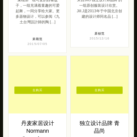
子，一组充满着童趣的可爱
一组原创服装设计欣赏。
起舞，一同分享给大家。更
Jill.J是2013年于中国北京创
多器物设计，可以参阅《九
建的设计师同名品 […]
土台灣設計師的陶 […]
原创范
2015/12/16
呆萌范
2015/07/05
去购买
去购买
丹麦家居设计
独立设计品牌 青
Normann
品尚