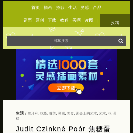
首页
插画
摄影
生活
灵感
产品
界面
原创
下载
教程
买啊
读图
|
关于
投稿
生活
/
匈牙利
,
吃货
,
唯美
,
灵感
,
美食
,
舌尖上的艺术
,
艺术
,
花
,
蛋
糕
Judit Czinkné Poór 焦糖蛋