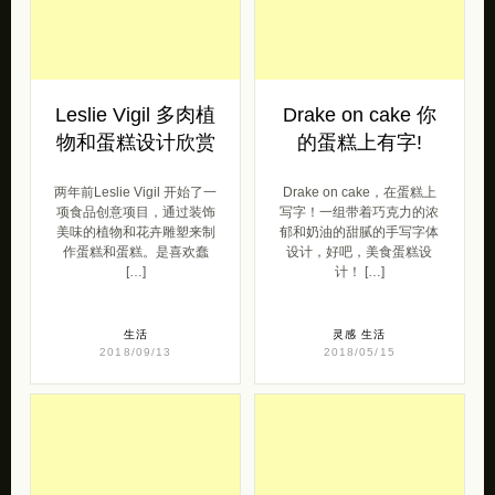
Leslie Vigil 多肉植
Drake on cake 你
物和蛋糕设计欣赏
的蛋糕上有字!
两年前Leslie Vigil 开始了一
Drake on cake，在蛋糕上
项食品创意项目，通过装饰
写字！一组带着巧克力的浓
美味的植物和花卉雕塑来制
郁和奶油的甜腻的手写字体
作蛋糕和蛋糕。是喜欢蠢
设计，好吧，美食蛋糕设
[…]
计！ […]
生活
灵感
生活
2018/09/13
2018/05/15