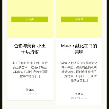
去购买
去购买
色彩与美食 小王
Mcake 融化在口的
子烘焙馆
美味
小王子烘焙馆 带来的一组舌
Mcake 把法国传统蛋糕文化
尖上的艺术！ 红色-水果巨
带入中国，提供纯正的欧式
头Driscoll’s所生产的美国覆
味觉体验，同时也将欧洲的
盆莓的芬芳 […]
上好材质、经典工艺以及优
雅的文艺 […]
呆萌范
2017/10/25
呆萌范
2017/09/21