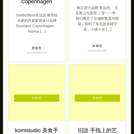
Copenhagen
独立设计品牌-青品尚。 又
见青山与良田 二零一一年，
GorillaStore生活店 推荐给
我们离开了京城的繁芜与喧
大家的丹麦家居设计品牌
嚣，回到了东北故乡靖宇
Normann Copenhagen。
县，小镇小乡 […]
Norma […]
呆萌范
原创范
2016/06/06
2016/08/15
去购买
去购买
komistudio 美食手
旧說 手指上的艺