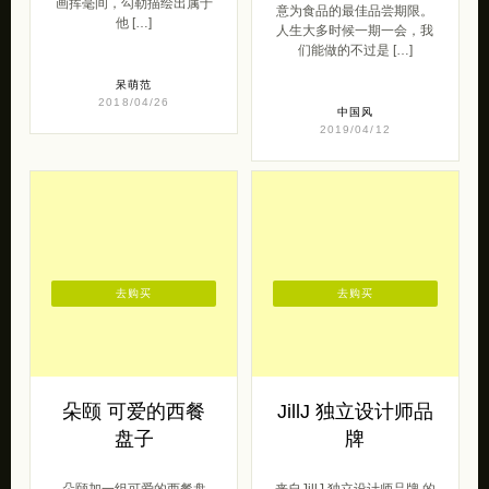
画挥毫间，勾勒描绘出属于
意为食品的最佳品尝期限。
他 […]
人生大多时候一期一会，我
们能做的不过是 […]
呆萌范
2018/04/26
中国风
2019/04/12
去购买
去购买
朵颐 可爱的西餐
JillJ 独立设计师品
盘子
牌
朵颐加一组可爱的西餐盘
来自JillJ 独立设计师品牌 的