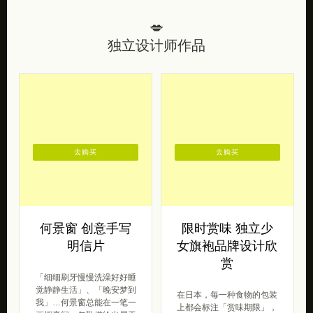
💋
独立设计师作品
去购买
去购买
何景窗 创意手写
限时赏味 独立少
明信片
女旗袍品牌设计欣
赏
「细细刷牙慢慢洗澡好好睡
觉静静生活」、「晚安梦到
在日本，每一种食物的包装
我」…何景窗总能在一笔一
上都会标注「赏味期限」，