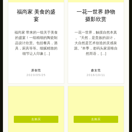
福尚家 美食的盛
一花一世界 静物
宴
摄影欣赏
福尚家 带来的一组关于美食
一花一世界，触摸自然本真
的盛宴！一组精细的陶瓷制
。 “天然，是贵族的设计，
品设计欣赏。包括餐具，酒
大自然是艺术创造的灵感泉
具，厨具等等。细腻精致的
源。”本季，老码头家居唯自
细节让人印象 […]
然而语， […]
原创范
森女范
2020/05/25
2016/10/11
去购买
去购买