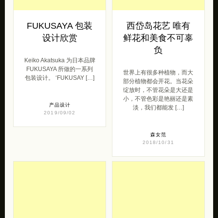
FUKUSAYA 包装
西岱岛花艺 唯有
设计欣赏
鲜花和美食不可辜
负
Keiko Akatsuka 为日本品牌
FUKUSAYA 所做的一系列
世界上有很多种植物，而大
包装设计。 ‘FUKUSAY […]
部分植物都会开花。当花朵
绽放时，不管花朵是大还是
小，不管色彩是艳丽还是素
产品设计
淡，我们都能发 […]
2019/09/02
森女范
2018/10/31