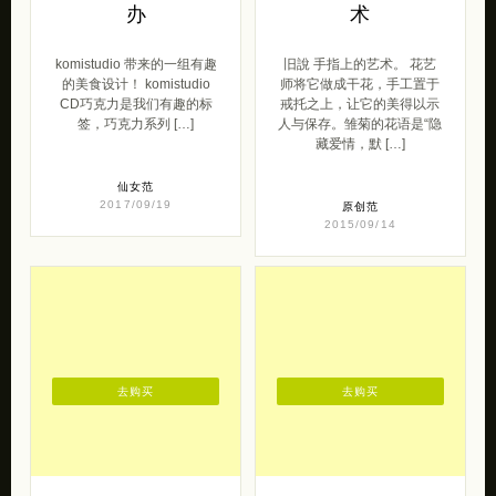
办
术
komistudio 带来的一组有趣
旧說 手指上的艺术。 花艺
的美食设计！ komistudio
师将它做成干花，手工置于
CD巧克力是我们有趣的标
戒托之上，让它的美得以示
签，巧克力系列 […]
人与保存。雏菊的花语是“隐
藏爱情，默 […]
仙女范
2017/09/19
原创范
2015/09/14
去购买
去购买