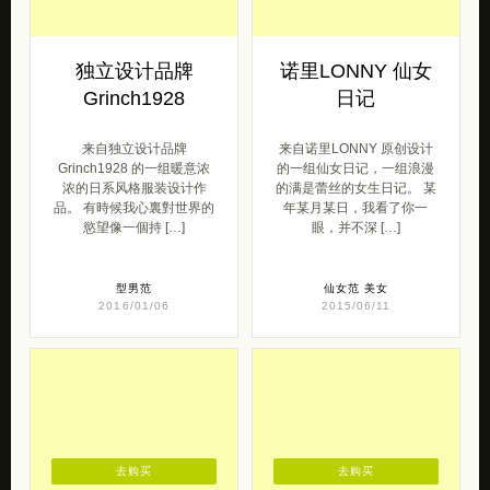
独立设计品牌
诺里LONNY 仙女
Grinch1928
日记
来自独立设计品牌
来自诺里LONNY 原创设计
Grinch1928 的一组暖意浓
的一组仙女日记，一组浪漫
浓的日系风格服装设计作
的满是蕾丝的女生日记。 某
品。 有時候我心裏對世界的
年某月某日，我看了你一
慾望像一個持 […]
眼，并不深 […]
型男范
仙女范
美女
2016/01/06
2015/06/11
去购买
去购买