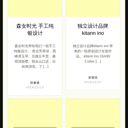
森女时光 手工纯
独立设计品牌
银设计
kitann ino
森女时光带给我们一组手工
独立设计品牌kitann ino 带
纯银设计。 君去芳草绿，西
来的一组原创设计女装作
峰弹玉琴。岂推丘中赏，兼
品。 kitann ino 16A/W
得清烦襟。朝从山口还，出
Collec […]
岭闻清音。了 […]
呆萌范
2016/11/07
轻奢侈
2014/11/13