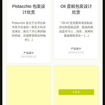
Pistacchio 包装设
Oli 蛋糕包装设计
计欣赏
欣赏
Pistacchio 是位于台湾台南
“ Oli’oli”是用爱和喜悦制成
市富中街道的一家意大利冰
的自制蛋糕品牌。面临的挑
淇淋店，推出了开心果的独
战是在与人，自然，海滩和
特风味。店铺希望将这种独
夏威夷联系在一 […]
特 […]
产品设计
2019/12/02
产品设计
2020/08/12
去购买