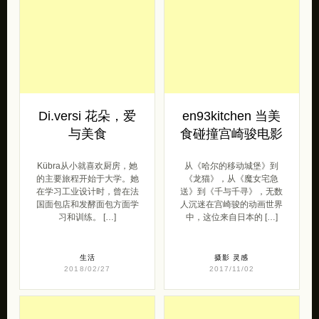
Di.versi 花朵，爱
en93kitchen 当美
与美食
食碰撞宫崎骏电影
Kübra从小就喜欢厨房，她
从《哈尔的移动城堡》到
的主要旅程开始于大学。她
《龙猫》，从《魔女宅急
在学习工业设计时，曾在法
送》到《千与千寻》，无数
国面包店和发酵面包方面学
人沉迷在宫崎骏的动画世界
习和训练。 […]
中，这位来自日本的 […]
生活
摄影
灵感
2018/02/27
2017/11/02