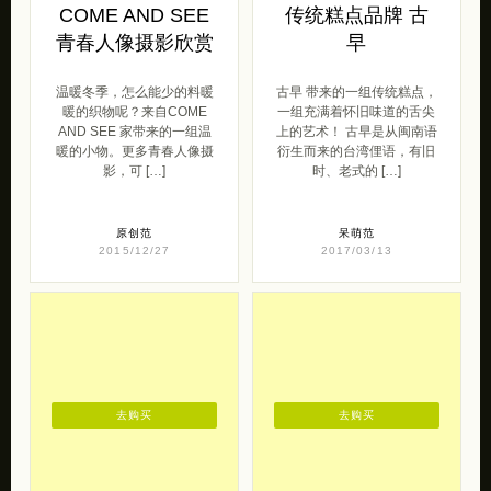
COME AND SEE
传统糕点品牌 古
青春人像摄影欣赏
早
温暖冬季，怎么能少的料暖
古早 带来的一组传统糕点，
暖的织物呢？来自COME
一组充满着怀旧味道的舌尖
AND SEE 家带来的一组温
上的艺术！ 古早是从闽南语
暖的小物。更多青春人像摄
衍生而来的台湾俚语，有旧
影，可 […]
时、老式的 […]
原创范
呆萌范
2015/12/27
2017/03/13
去购买
去购买