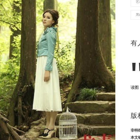
艺
黑
有
读图
版
非特
本文