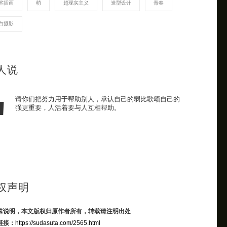
术插画
萌
超现实主义
造型设计
青春
白摄影
人说
请你们把努力用于帮助别人，承认自己的弱比歌颂自己的
强更重要，人活着要与人互相帮助。
权声明
殊说明，本文版权归原作者所有，转载请注明出处
链接：
https://sudasuta.com/2565.html