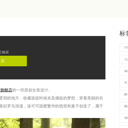
标
C
可购买
儿
购买
城
手
饰旗舰店
的一些原创女装设计。
数
柔弱的地方，收藏孩提时候未及捕捉的梦想，穿着美丽的衣
喜好罗马浪漫，洛可可甜蜜繁华的悠悠和麦子创造了，属于
概
简