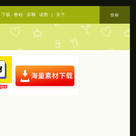
下载
教程
买啊
读图
|
关于
投稿