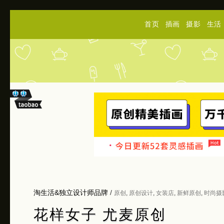
首页
插画
摄影
生活
淘生活&独立设计师品牌
/
原创
,
原创设计
,
女装店
,
新鲜原创
,
时尚摄
花样女子 尤麦原创