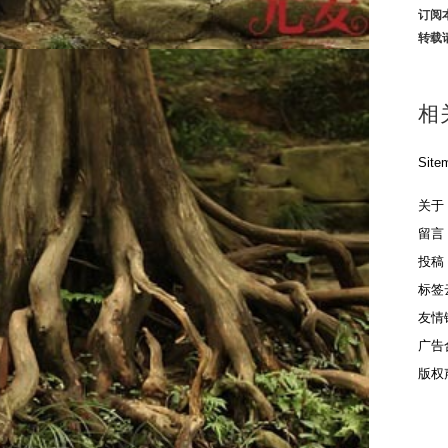
订阅
转载
相
Site
关于
留言
投稿
标签
友情
广告
版权