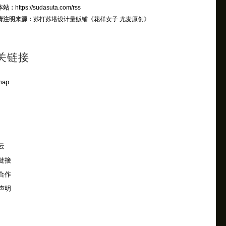
本站：
https://sudasuta.com/rss
请注明来源：
苏打苏塔设计量贩铺
《花样女子 尤麦原创》
关链接
map
云
链接
合作
声明