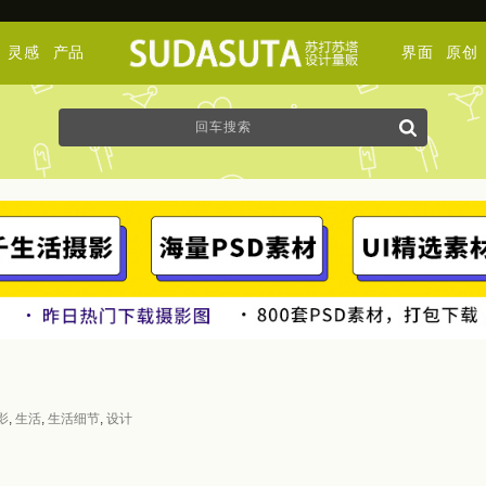
灵感
产品
界面
原创
影
,
生活
,
生活细节
,
设计