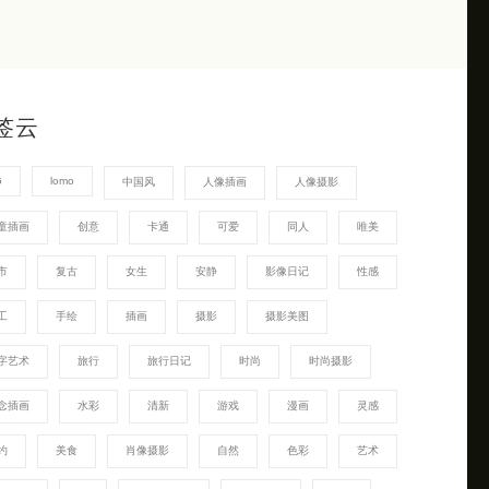
签云
G
lomo
中国风
人像插画
人像摄影
童插画
创意
卡通
可爱
同人
唯美
市
复古
女生
安静
影像日记
性感
工
手绘
插画
摄影
摄影美图
字艺术
旅行
旅行日记
时尚
时尚摄影
念插画
水彩
清新
游戏
漫画
灵感
约
美食
肖像摄影
自然
色彩
艺术