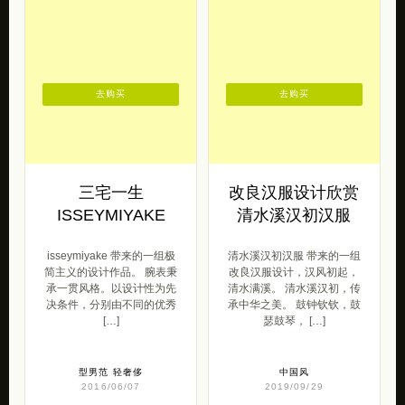
去购买
去购买
三宅一生
改良汉服设计欣赏
ISSEYMIYAKE
清水溪汉初汉服
isseymiyake 带来的一组极
清水溪汉初汉服 带来的一组
简主义的设计作品。 腕表秉
改良汉服设计，汉风初起，
承一贯风格。以设计性为先
清水满溪。 清水溪汉初，传
决条件，分别由不同的优秀
承中华之美。 鼓钟钦钦，鼓
[…]
瑟鼓琴， […]
型男范
轻奢侈
中国风
2016/06/07
2019/09/29