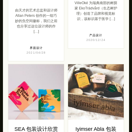
VilleOké 为瑞典南部的树荫
家 EkoTrädvård（生态树护
由天才的艺术总监和设计师
理）创造了品牌和视觉标
Allan Peters 创作的一组巧
识，该标识基于医学 […]
妙的负空间徽标，我们之前
也分享过这位设计师的作
[…]
产品设计
2020/12/24
界面设计
2021/04/28
SEA 包装设计欣赏
Iyimser Abla 包装