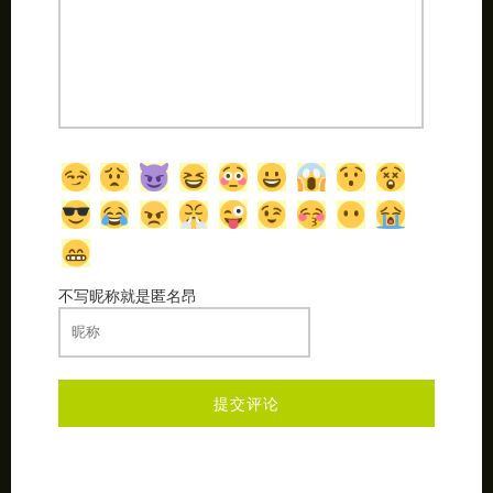
不写昵称就是匿名昂