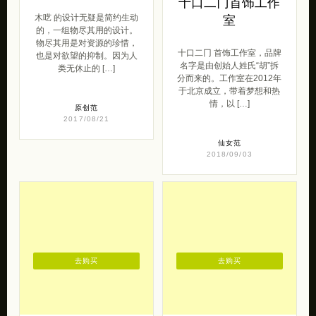
十口二冂首饰工作
木呓 的设计无疑是简约生动
室
的，一组物尽其用的设计。
物尽其用是对资源的珍惜，
十口二冂 首饰工作室，品牌
也是对欲望的抑制。因为人
名字是由创始人姓氏“胡”拆
类无休止的 […]
分而来的。工作室在2012年
于北京成立，带着梦想和热
情，以 […]
原创范
2017/08/21
仙女范
2018/09/03
去购买
去购买