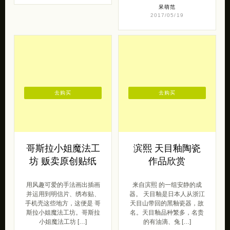
呆萌范
2017/05/19
去购买
去购买
哥斯拉小姐魔法工
滨熙 天目釉陶瓷
坊 贩卖原创贴纸
作品欣赏
用风趣可爱的手法画出插画
来自滨熙 的一组安静的成
并运用到明信片、绣布贴、
器。 天目釉是日本人从浙江
手机壳这些地方，这便是 哥
天目山带回的黑釉瓷器，故
斯拉小姐魔法工坊。哥斯拉
名。天目釉品种繁多，名贵
小姐魔法工坊 […]
的有油滴、兔 […]