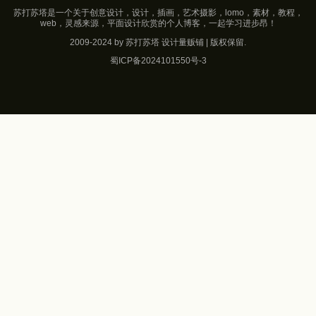
苏打苏塔是一个关于创意设计，设计，插画，艺术摄影，lomo，素材，教程，
web，灵感来源，平面设计欣赏的个人博客，一起学习进步昂！
2009-2024 by 苏打苏塔 设计量贩铺 | 版权保留.
蜀ICP备2024101550号-3