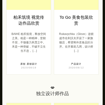
柏禾筑境 视觉传
To Go 美食包装欣
达作品欣赏
赏
BAIHE 柏禾筑境，释放空间
Rukavychka（Glove）连锁
之美。柏是一种精神，坚韧
超市在利沃夫开设了一家旗
不屈，不饶傲力风雪之中。
舰店，希望将外卖食品区分
禾是一种突破，不破不立生
开。在开幕前几周，设计师
生不息， […]
[…]
原创
原创设计
产品设计
2020/08/19
2020/08/12
💋
独立设计师作品