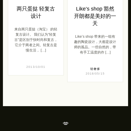
两只蛋挞 轻复古
Like’s shop 豁然
设计
开朗都是美好的一
天
来自两只蛋挞（淘宝） 的轻
复古设计。 我们认为“轻复
Like’s shop 带来的一组有
古”是区别于快时尚和复古，
趣的陶瓷设计，大都是设计
它介于两者之间。轻复古是
师的孤品。一些自然的，带
慢生活， […]
有手工温度的作 […]
2013/10/01
轻奢侈
2018/05/15
💋