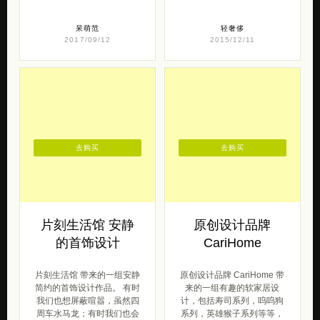
呆萌范
轻奢侈
2017/09/12
2015/12/11
去购买
去购买
片刻生活馆 安静
原创设计品牌
的首饰设计
CariHome
片刻生活馆 带来的一组安静
原创设计品牌 CariHome 带
简约的首饰设计作品。 有时
来的一组有趣的软家居设
我们也想屏蔽喧嚣，虽然四
计，包括寿司系列，呜呜狗
周车水马龙；有时我们也会
系列，英雄猴子系列等等，