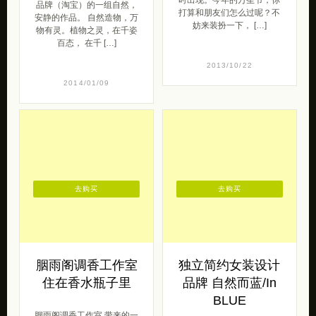
品牌（淘宝）的一组自然，
打算和朋友们怎么过呢？不
安静的作品。 自然造物，万
妨来装扮一下， […]
物有灵。植物之灵，在千姿
百态， 在千 […]
2013/10/22
2014/01/09
去购买
去购买
胭雨阁调香工作室
独立简约女装设计
住在香水瓶子里
品牌 自然而蓝/In
BLUE
胭雨阁调香工作室 带来的一