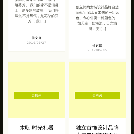
组芬芳。 我们的家不是混凝
独立简约女装设计品牌自然
土，是多彩的玻璃 ，我们呼
而蓝/In BLUE 带来的一组蓝
吸的不是氧气，是花朵的芬
色。专心售卖一种颜色的，
芳 ，我 […]
如天空，如海浪，日光满
满。更 […]
仙女范
2016/05/27
仙女范
2017/05/05
去购买
去购买
木呓 时光礼器
独立首饰设计品牌