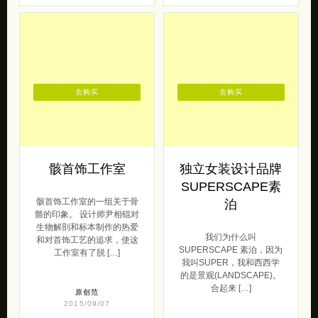
去购买
去购买
骸首饰工作室
独立女装设计品牌
SUPERSCAPE素
骸首饰工作室的一组关于骨
泊
骼的印象。 设计师尹相锟对
生物解剖和标本制作的热爱
我们为什么叫
和对首饰工艺的追求，使这
SUPERSCAPE 素泊，因为
工作室有了脱 […]
我叫SUPER，我和西西学
的是景观(LANDSCAPE)。
合起来 […]
原创范
2015/09/07