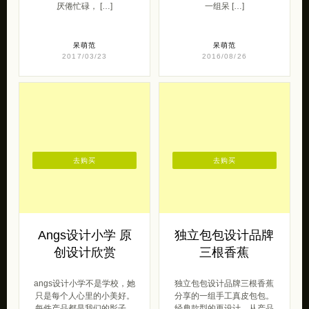
厌倦忙碌， […]
一组呆 […]
呆萌范
呆萌范
2017/03/23
2016/08/26
去购买
去购买
Angs设计小学 原
独立包包设计品牌
创设计欣赏
三根香蕉
angs设计小学不是学校，她
独立包包设计品牌三根香蕉
只是每个人心里的小美好。
分享的一组手工真皮包包。
每件产品都是我们的影子，
经典款型的再设计，从产品