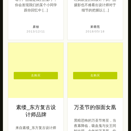
你会发现我们的某个小同学
摄影也不难看出设计师对于
跟你回忆中 […]
细节的把握以 […]
原创
呆萌范
2013/12/11
2018/05/18
去购买
去购买
素缕_东方复古设
万圣节的假面女凰
计师品牌
黑暗恐怖的万圣节将至，当
夜幕降临，吸血鬼与女王同
来自素缕_东方复古设计师
时出现。今年的万圣节，你