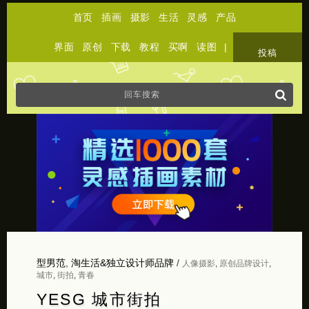
首页
插画
摄影
生活
灵感
产品
界面
原创
下载
教程
买啊
读图
|
关于
投稿
型男范
,
淘生活&独立设计师品牌
/
人像摄影
,
原创品牌设计
,
城市
,
街拍
,
青春
YESG 城市街拍