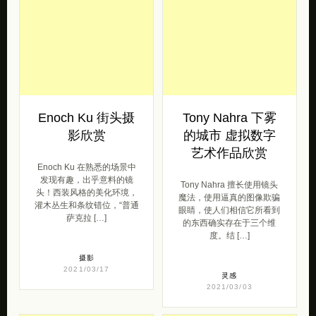
Enoch Ku 街头摄
Tony Nahra 下雾
影欣赏
的城市 虚拟数字
艺术作品欣赏
Enoch Ku 在熟悉的场景中
发现有趣，出乎意料的镜
Tony Nahra 擅长使用镜头
头！西装风格的美化环境，
魔法，使用逼真的图像欺骗
灌木丛生和条纹错位，“普通
眼睛，使人们相信它所看到
萨克拉 […]
的东西确实存在于三个维
度。结 […]
摄影
2021/03/17
灵感
2021/03/03