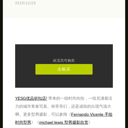
2015/12/25
此宝贝可购买
去购买
YESG优品折扣店!
带来的一组时尚街拍，一组充满着活
力的城市青春写真。帅哥哥们，还是成组的出现气场大
啊。更多型男摄影，可以参阅《
Fernando Vicente 手绘
时尚型男
》《
michael lewis 型男摄影欣赏
》