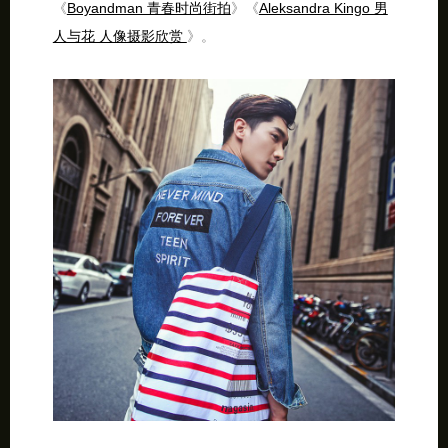
《
Boyandman 青春时尚街拍
》《
Aleksandra Kingo 男
人与花 人像摄影欣赏
》。