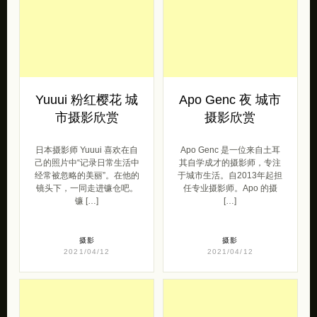
Yuuui 粉红樱花 城
Apo Genc 夜 城市
市摄影欣赏
摄影欣赏
日本摄影师 Yuuui 喜欢在自
Apo Genc 是一位来自土耳
己的照片中“记录日常生活中
其自学成才的摄影师，专注
经常被忽略的美丽”。在他的
于城市生活。自2013年起担
镜头下，一同走进镰仓吧。
任专业摄影师。Apo 的摄
镰 […]
[…]
摄影
摄影
2021/04/12
2021/04/12