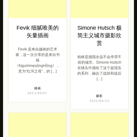
Fevik 细腻唯美的
Simone Hutsch 极
矢量插画
简主义城市摄影欣
赏
Fevik 是来自越南的艺术
家，这一次分享的是来自书
柏林是德国永远不会停滞不
籍
前的城市。Simone Hutsch
《NgườimẹsôngHồng》，
在镜头中描绘了这个超现实
意为“红河之母”，的 […]
的系列，融合了战前和战后
[…]
插画
2021/05/07
摄影
2021/04/12