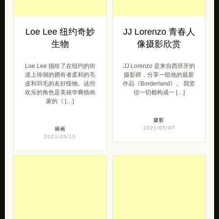
Loe Lee 纽约奇妙
JJ Lorenzo 青春人
生物
像摄影欣赏
Loe Lee 描绘了在纽约的街
JJ Lorenzo 是来自西班牙的
道上徘徊的拥有者柔和的毛
摄影师，分享一组他的最新
皮和羽毛的友好怪物。这些
作品《Borderland》。 我坚
欢乐的角色是美籍华裔插画
信一切都构成一 […]
家的《 […]
摄影
2021/05/07
插画
2021/05/10