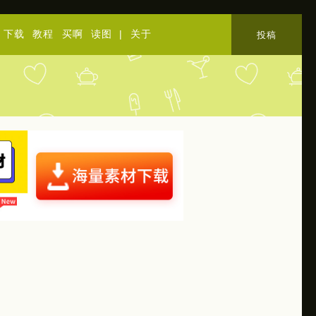
下载
教程
买啊
读图
|
关于
投稿