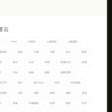
签云
G
lomo
中国风
人像插画
人像摄影
童插画
创意
卡通
可爱
同人
唯美
市
复古
女生
安静
影像日记
性感
工
手绘
插画
摄影
摄影美图
字艺术
旅行
旅行日记
时尚
时尚摄影
念插画
水彩
清新
游戏
漫画
灵感
约
美食
肖像摄影
自然
色彩
艺术