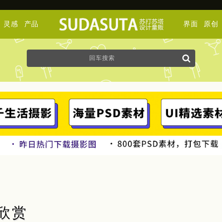
灵感
产品
界面
原创
影欣赏