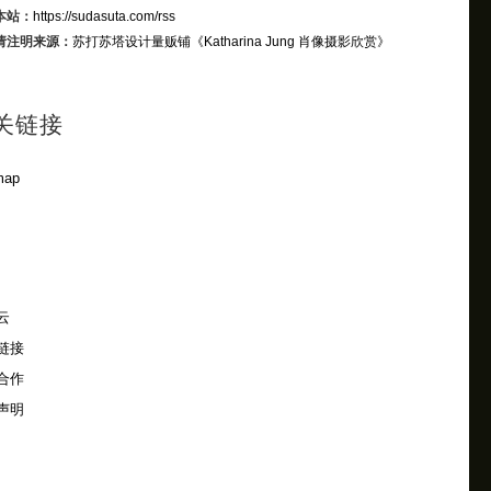
本站：
https://sudasuta.com/rss
请注明来源：
苏打苏塔设计量贩铺
《Katharina Jung 肖像摄影欣赏》
关链接
map
云
链接
合作
声明