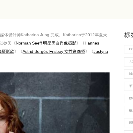
标
Katharina Jung 完成。Katharina于2012年夏天
以参阅《
Norman Seeff 明星黑白肖像摄影
》《
Hannes
C
肖像摄影欣
》《
Astrid Bergès-Frisbey 女性肖像摄
》《
Justyna
儿
城
手
数
概
简