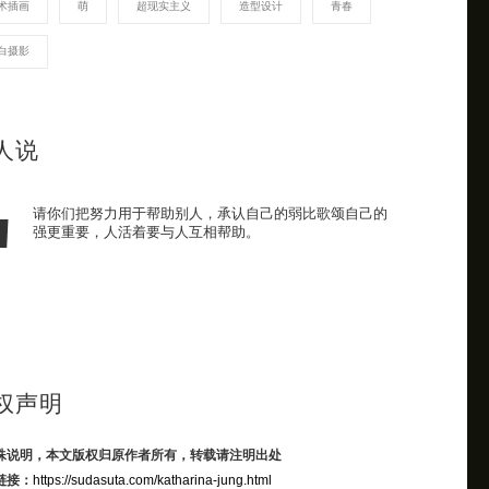
术插画
萌
超现实主义
造型设计
青春
白摄影
人说
请你们把努力用于帮助别人，承认自己的弱比歌颂自己的
强更重要，人活着要与人互相帮助。
权声明
殊说明，本文版权归原作者所有，转载请注明出处
链接：
https://sudasuta.com/katharina-jung.html