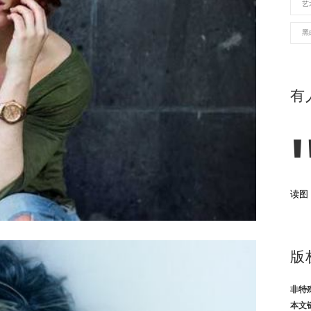
艺
黑
有
读图
版
非特
本文