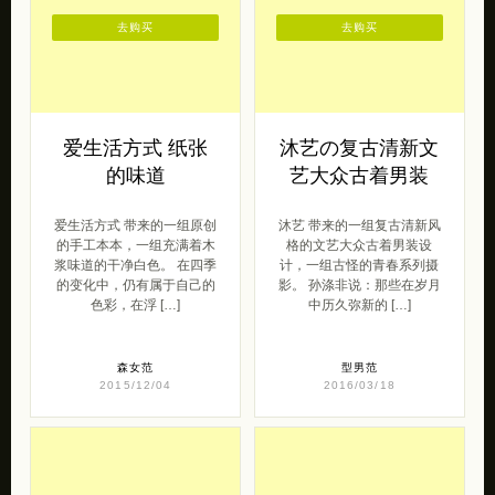
去购买
去购买
爱生活方式 纸张
沐艺の复古清新文
的味道
艺大众古着男装
爱生活方式 带来的一组原创
沐艺 带来的一组复古清新风
的手工本本，一组充满着木
格的文艺大众古着男装设
浆味道的干净白色。 在四季
计，一组古怪的青春系列摄
的变化中，仍有属于自己的
影。 孙涤非说：那些在岁月
色彩，在浮 […]
中历久弥新的 […]
森女范
型男范
2015/12/04
2016/03/18