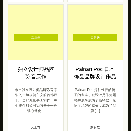
去购买
去购买
独立设计师品牌
Palnart Poc 日本
弥音原作
饰品品牌设计作品
来自独立设计师品牌弥音原
Palnart Poc 是社长养的鸭
作 的一组极简主义的首饰设
子的名字，被设计是作为题
计。 全部原创手工制作，每
材并最终成为了畅销款，见
个挂件都如同我的孩子一样
证了品牌的成长，成为了品
细心造化。
牌 […]
女王范
森女范