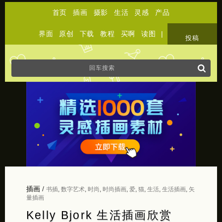
首页
插画
摄影
生活
灵感
产品
界面
原创
下载
教程
买啊
读图
|
关于
投稿
插画
/
书插
,
数字艺术
,
时尚
,
时尚插画
,
爱
,
猫
,
生活
,
生活插画
,
矢
量插画
Kelly Bjork 生活插画欣赏