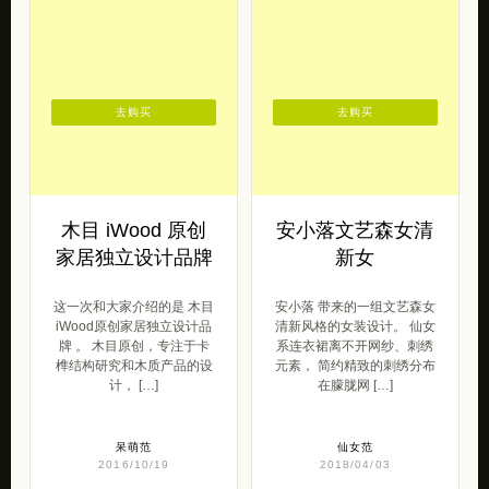
去购买
去购买
木目 iWood 原创
安小落文艺森女清
家居独立设计品牌
新女
这一次和大家介绍的是 木目
安小落 带来的一组文艺森女
iWood原创家居独立设计品
清新风格的女装设计。 仙女
牌 。 木目原创，专注于卡
系连衣裙离不开网纱、刺绣
榫结构研究和木质产品的设
元素， 简约精致的刺绣分布
计， […]
在朦胧网 […]
呆萌范
仙女范
2016/10/19
2018/04/03