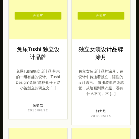
去购买
去购买
兔屎Tushi 独立设
独立女装设计品牌
计品牌
涂月
兔屎Tushi獨立设计品 带来
独立女装设计品牌涂月，在
的一组有趣的设计。 Tushi
设计中传递着独立，随性的
Design“兔屎”是林孔仔＋梁
设计语言。 做服装单纯凭感
小笛創立的獨立文 […]
觉，从绘画到做衣服，没有
什么不同。不 […]
呆萌范
2016/08/22
仙女范
2018/05/15