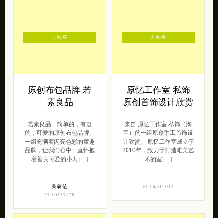
去购买
去购买
原创布包品牌 若
原忆工作室 私饰
素良品
原创首饰设计欣赏
若素良品，简单的，有趣
来自 原忆工作室 私饰（淘
的，可爱的原创布包品牌。
宝）的一组原创手工首饰设
一组充满着闪亮色彩的童趣
计欣赏。 原忆工作室成立于
品牌，让我们心中一直怀抱
2010年，致力于打造唯美艺
着善良可爱的小人 […]
术的室 […]
呆萌范
2014/01/01
2016/11/28