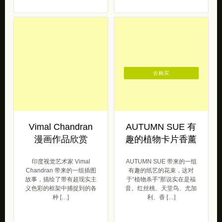
去购买
Vimal Chandran
AUTUMN SUE 有
漫画作品欣赏
趣的植物卡片香薰
印度视觉艺术家 Vimal
AUTUMN SUE 带来的一组
Chandran 带来的一组插图
有趣的纸艺的花束，这对
故事，描绘了带有超现实主
于“植物杀手”那说实在是福
义色彩的框架中捕捉到的各
音。红丝桃、天堂鸟、尤加
种 […]
利、香 […]