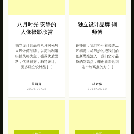
八月时光 安静的
独立设计品牌 铜
人像摄影欣赏
师傅
独立设计师品牌八月时光独
铜师傅，我们坚守着传统工
立设计师品牌，以简洁利落
艺精髓，却巧妙的把我们的
街拍风格为主，强调优质面
创新思维注入；我们坚守品
料，优良裁剪，独特设计。
质的制高点，却创新着达到
更多独立设计品 […]
这个制高点的方 […]
呆萌范
轻奢侈
2016/07/14
2016/10/10
去购买
去购买