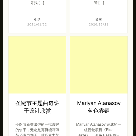
寻找 […]
管 […]
生活
插画
2021/01/22
2020/12/21
圣诞节主题曲奇饼
Mariyan Atanasov
干设计欣赏
蓝色雾霾
圣诞节新鲜出炉的一批温暖
Mariyan Atanasov 完成的一
的饼干，无论是薄荷糖霜薄
组视觉项目《Blue
荷巧克力饼干，咸巧克力芝
Haze》。 Blue Haze 项目