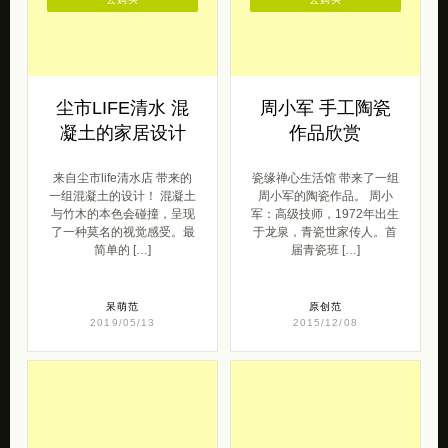
尘市LIFE清水 混
周小军 手工陶瓷
凝土的家居设计
作品欣赏
来自尘市life清水店 带来的
瓷缘禅心生活馆 带来了一组
一组混凝土的设计！ 混凝土
周小军的陶瓷作品。 周小
与竹木的本色会碰撞，呈现
军：高级技师，1972年出生
了一种莫名的视觉感受。最
于龙泉，青瓷世家传人。首
简单的 […]
届青瓷班 […]
呆萌范
原创范
2019/05/13
2015/12/08