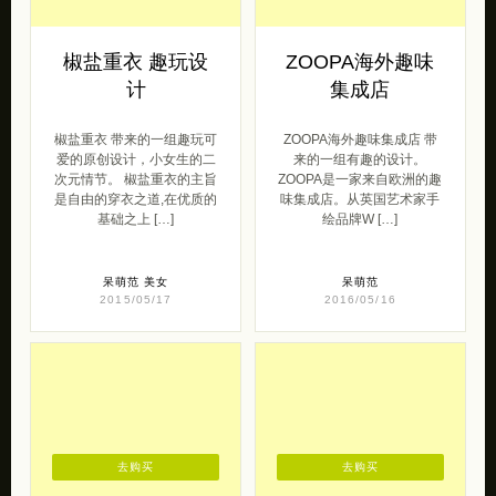
椒盐重衣 趣玩设
ZOOPA海外趣味
计
集成店
椒盐重衣 带来的一组趣玩可
ZOOPA海外趣味集成店 带
爱的原创设计，小女生的二
来的一组有趣的设计。
次元情节。 椒盐重衣的主旨
ZOOPA是一家来自欧洲的趣
是自由的穿衣之道,在优质的
味集成店。从英国艺术家手
基础之上 […]
绘品牌W […]
呆萌范
美女
呆萌范
2015/05/17
2016/05/16
去购买
去购买