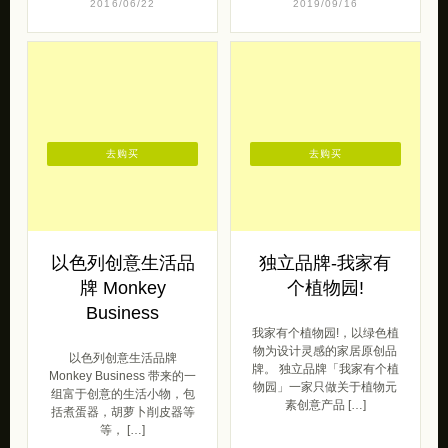
2016/06/22
2019/09/16
去购买
去购买
以色列创意生活品
独立品牌-我家有
牌 Monkey
个植物园!
Business
我家有个植物园!，以绿色植
物为设计灵感的家居原创品
以色列创意生活品牌
牌。 独立品牌「我家有个植
Monkey Business 带来的一
物园」一家只做关于植物元
组富于创意的生活小物，包
素创意产品 […]
括煮蛋器，胡萝卜削皮器等
等， […]