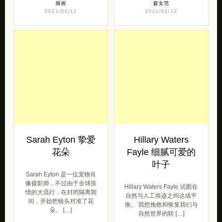
插画
森女范
2021/04/12
2021/04/12
Sarah Eyton 挚爱
Hillary Waters
花朵
Fayle 细腻可爱的
叶子
Sarah Eyton 是一位宠物肖
像摄影师，不过由于全球疫
Hillary Waters Fayle 试图在
情的大流行，在封闭隔离期
自然与人工痕迹之间达成平
间，开始把镜头对准了花
衡。 我想挽救和恢复我们与
朵。 […]
自然世界的联 […]