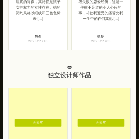
逼真的肖像，其特征是赋予
段失败的恋爱经历，这是一
女性权力的女性存在。她的
件微不足道的令人心碎的
简约风格以细线和三色色标
事，却使我遭受的痛苦比我
表 […]
一生中的任何其他 […]
插画
摄影
2020/11/10
2020/11/03
💋
独立设计师作品
去购买
去购买