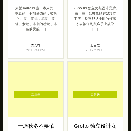
素觉sodress 素，本来的，
73hours 独立女鞋设计品牌,
本真的，不加修饰的，被色
由于每一款鞋都经过103道
的。觉，直觉，感觉，觉
工序、整整73.3小时的打磨
醒。素觉，本来的感觉，本
才会被送到顾客手上故取
色的觉醒 […]
[…]
森女范
女王范
2015/09/24
2019/12/10
去购买
去购买
干燥秋冬不要怕
Grotto 独立设计女