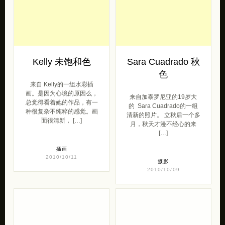
Kelly 未饱和色
Sara Cuadrado 秋
色
来自 Kelly的一组水彩插
画。是因为心境的原因么，
来自加泰罗尼亚的19岁大
总觉得看着她的作品，有一
的 Sara Cuadrado的一组
种很复杂不纯粹的感觉。画
清新的照片。 立秋后一个多
面很清新， […]
月，秋天才漫不经心的来
[…]
插画
2010/10/11
摄影
2010/10/09