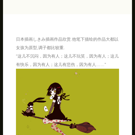
日本插画しきみ插画作品欣赏.他笔下描绘的作品大都以
女孩为原型,调子都比较重.
“这儿不沉闷，因为有人；这儿不玩笑，因为有人；这儿
有快乐，因为有人；这儿有悲伤，因为有人……”