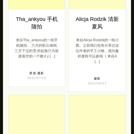
Tha_ankyou 手机
Alicja Rodzik 清新
随拍
夏风
来自Tha_ankyou的一组手
来自Alicja Rodzik的一组小
机随拍。 六月的驼云倾倒;
图。之前我们也有分享过这
三月下过的雪;仰起脸只为迎
位作者的手工小物，感兴趣
接落空的一个吻;il y […]
的童鞋可以参阅《 来自A
[…]
原创
摄影
2011/07/13
摄影
2011/06/27