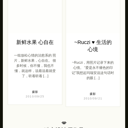
新鲜水果 心自在
~Ruczi ♥ 生活的
心境
一组放松心情的治愈系的 照
片，新鲜水果，心自在。 很
~Ruczi，用照片记录下来的
多时候，你不懂，我也不
心情。 “爱是永不褪色的印
懂，就这样，说着说着就变
记”我想起玛瑞安说这句话时
了，听着听着 […]
的眼 […]
摄影
摄影
2010/09/25
2010/09/21
💋