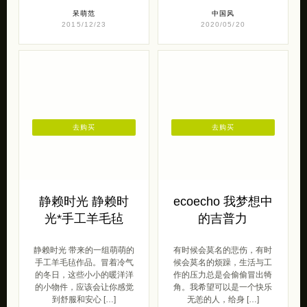
呆萌范
中国风
2015/12/23
2020/05/20
去购买
去购买
静赖时光 静赖时
ecoecho 我梦想中
光*手工羊毛毡
的吉普力
静赖时光 带来的一组萌萌的
有时候会莫名的悲伤，有时
手工羊毛毡作品。冒着冷气
候会莫名的烦躁，生活与工
的冬日，这些小小的暖洋洋
作的压力总是会偷偷冒出犄
的小物件，应该会让你感觉
角。我希望可以是一个快乐
到舒服和安心 […]
无恙的人，给身 […]