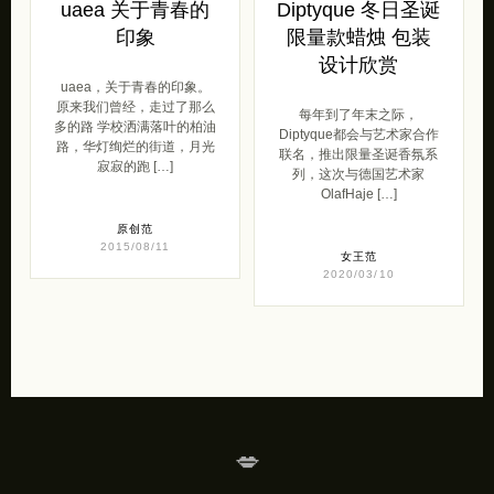
uaea 关于青春的
Diptyque 冬日圣诞
印象
限量款蜡烛 包装
设计欣赏
uaea，关于青春的印象。
原来我们曾经，走过了那么
每年到了年末之际，
多的路 学校洒满落叶的柏油
Diptyque都会与艺术家合作
路，华灯绚烂的街道，月光
联名，推出限量圣诞香氛系
寂寂的跑 […]
列，这次与德国艺术家
OlafHaje […]
原创范
2015/08/11
女王范
2020/03/10
💋