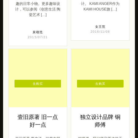
趣的日常小物。更多趣味设
计。 KAMI ANGER作为
计，可以参阅《创意生活 陶
KAMI HOUSE旗 […]
瓷艺术 […]
女王范
2016/11/08
呆萌范
2015/07/21
去购买
去购买
壹旧原著 旧一点
独立设计品牌 铜
好一点
师傅