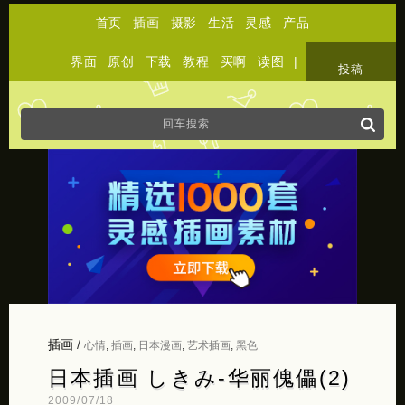
首页
插画
摄影
生活
灵感
产品
界面
原创
下载
教程
买啊
读图
|
关于
投稿
插画
/
心情
,
插画
,
日本漫画
,
艺术插画
,
黑色
日本插画 しきみ-华丽傀儡(2)
2009/07/18