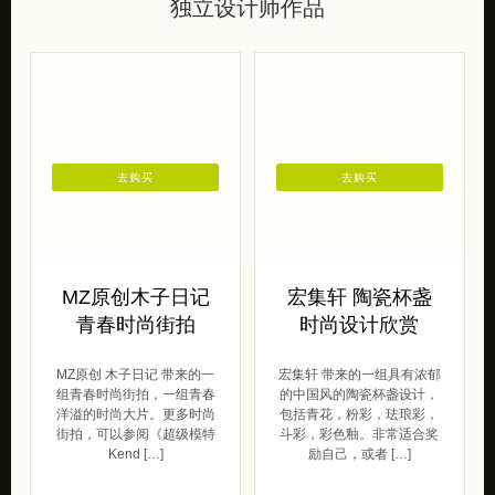
独立设计师作品
去购买
去购买
MZ原创木子日记
宏集轩 陶瓷杯盏
青春时尚街拍
时尚设计欣赏
MZ原创 木子日记 带来的一
宏集轩 带来的一组具有浓郁
组青春时尚街拍，一组青春
的中国风的陶瓷杯盏设计，
洋溢的时尚大片。更多时尚
包括青花，粉彩，珐琅彩，
街拍，可以参阅《超级模特
斗彩，彩色釉。非常适合奖
Kend […]
励自己，或者 […]