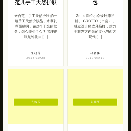
范儿手工天然护肤
包
来自范儿手工天然护肤 的一
Grotto 独立小众设计师品
组手工天然护肤品，水啊乳
牌。 GROTTO（个楽），
啊面膜啊，在这个干燥的秋
独立设计师皮具品牌，致力
冬，怎么能少了么？ 管理皮
于将东方内敛的文化与西方
脂是纯化皮 […]
现代 […]
呆萌范
轻奢侈
2015/10/28
2019/04/12
去购买
去购买