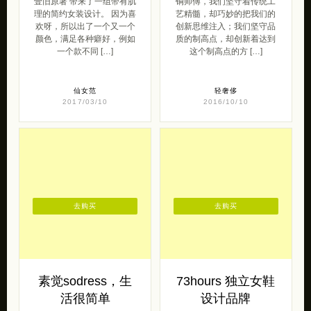
壹旧原著 带来了一组带有肌
铜师傅，我们坚守着传统工
理的简约女装设计。 因为喜
艺精髓，却巧妙的把我们的
欢呀，所以出了一个又一个
创新思维注入；我们坚守品
颜色，满足各种癖好，例如
质的制高点，却创新着达到
一个款不同 […]
这个制高点的方 […]
仙女范
轻奢侈
2017/03/10
2016/10/10
去购买
去购买
素觉sodress，生
73hours 独立女鞋
活很简单
设计品牌