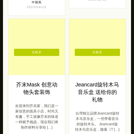
中国风
2020/04/13
去购买
去购买
芥末Mask 创意动
Jeancard旋转木马
物头套装饰
音乐盒 送给你的
礼物
欢迎来到芥末家，我们是一
家创意的面具小店，时尚又
台湾独立品牌Jeancard旋转
有趣，手工就像芥末的味道
木马音乐盒，一些带着音乐
一样赋予挑战，现在我们将
的旋转木头。 Jeancard旋
制作材料分享给 […]
转木马音乐盒，随着《T […]