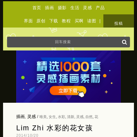
首页
插画
摄影
生活
灵感
产品
界面
原创
下载
教程
买啊
读图
|
关于
投稿
插画
,
灵感
/
唯美
,
女生
,
水彩
,
清新
,
灵感
,
自然
,
花
Lim Zhi 水彩的花女孩
2014/10/20