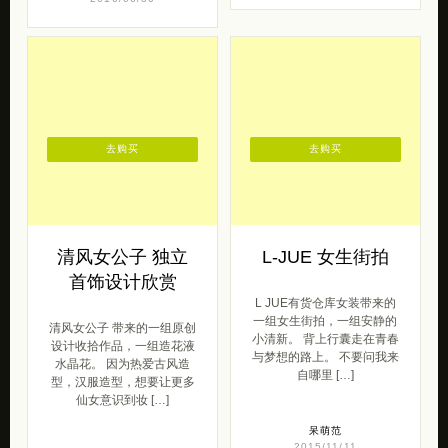
去购买
去购买
清风女公子 独立
L-JUE 女生街拍
首饰设计欣赏
L JUE有货仓库女装带来的
一组女生街拍，一组安静的
清风女公子 带来的一组原创
小清新。 背上行囊走在青春
设计收拾作品，一组造花液
与梦想的路上。 不要问我来
水晶花。 因为热爱古风造
自哪里 […]
型，汉服造型，想要让更多
仙女意识到妆 […]
呆萌范
2015/11/11