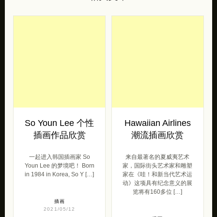
So Youn Lee 个性
Hawaiian Airlines
插画作品欣赏
潮流插画欣赏
一起进入韩国插画家 So
来自最著名的夏威夷艺术
Youn Lee 的梦境吧！ Born
家，国际街头艺术家和雕塑
in 1984 in Korea, So Y […]
家在《哇！和新当代艺术运
动》这项具有纪念意义的展
览将有160多位 […]
插画
2021/05/12