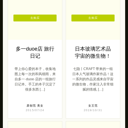
去购买
去购买
多一duoe店 旅行
日本玻璃艺术品
日记
宇宙的微生物！
带上你心爱的本子，收集地
七隐丨CRAFT 带来的一组
图上每一次的和风细雨，来
日本人气玻璃作家作品！这
自多一·duoe·店的一组旅行
一系列的作品灵感来自宇宙
日记本。手工的本子沉淀了
的微生物，作家注入非常细
很多东西 […]
腻的情感, […]
原创范
美女
女王范
2015/07/24
2019/10/31