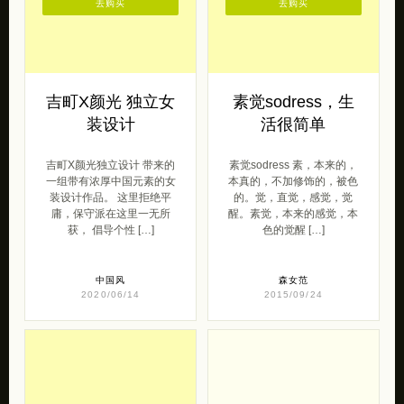
去购买
去购买
吉町X颜光 独立女
素觉sodress，生
装设计
活很简单
吉町X颜光独立设计 带来的
素觉sodress 素，本来的，
一组带有浓厚中国元素的女
本真的，不加修饰的，被色
装设计作品。 这里拒绝平
的。觉，直觉，感觉，觉
庸，保守派在这里一无所
醒。素觉，本来的感觉，本
获， 倡导个性 […]
色的觉醒 […]
中国风
森女范
2020/06/14
2015/09/24