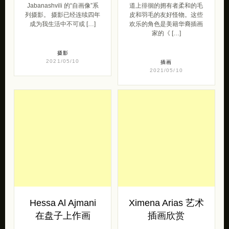
Jabanashvili 的“自画像”系
道上徘徊的拥有者柔和的毛
列摄影。 摄影已经连续四年
皮和羽毛的友好怪物。这些
成为我生活中不可或 […]
欢乐的角色是美籍华裔插画
家的《 […]
摄影
2021/05/10
插画
2021/05/10
Hessa Al Ajmani
Ximena Arias 艺术
在盘子上作画
插画欣赏