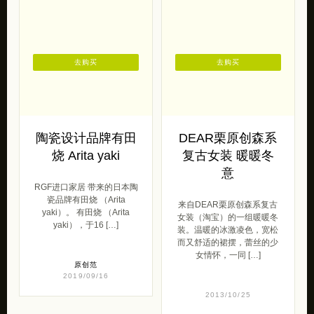
去购买
去购买
陶瓷设计品牌有田
DEAR栗原创森系
烧 Arita yaki
复古女装 暖暖冬
意
RGF进口家居 带来的日本陶
瓷品牌有田烧 （Arita
来自DEAR栗原创森系复古
yaki）。 有田烧 （Arita
女装（淘宝）的一组暖暖冬
yaki），于16 […]
装。温暖的冰激凌色，宽松
而又舒适的裙摆，蕾丝的少
女情怀，一同 […]
原创范
2019/09/16
2013/10/25