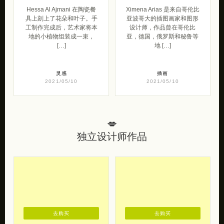
Hessa Al Ajmani 在陶瓷餐
Ximena Arias 是来自哥伦比
具上刻上了花朵和叶子。手
亚波哥大的插图画家和图形
工制作完成后，艺术家将本
设计师，作品曾在哥伦比
地的小植物组装成一束，
亚，德国，俄罗斯和秘鲁等
[…]
地 […]
灵感
插画
2021/05/10
2021/05/10
💋
独立设计师作品
去购买
去购买