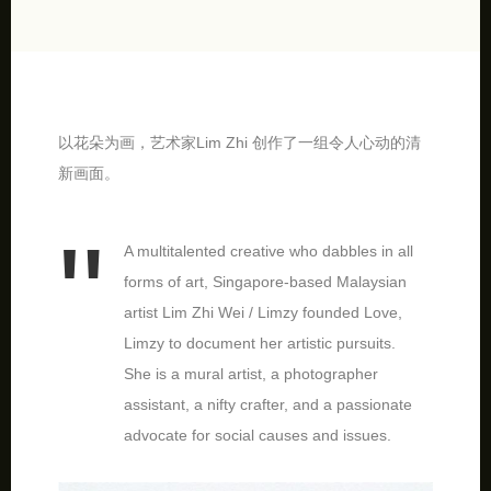
以花朵为画，艺术家Lim Zhi 创作了一组令人心动的清
新画面。
A multitalented creative who dabbles in all
forms of art, Singapore-based Malaysian
artist Lim Zhi Wei / Limzy founded Love,
Limzy to document her artistic pursuits.
She is a mural artist, a photographer
assistant, a nifty crafter, and a passionate
advocate for social causes and issues.