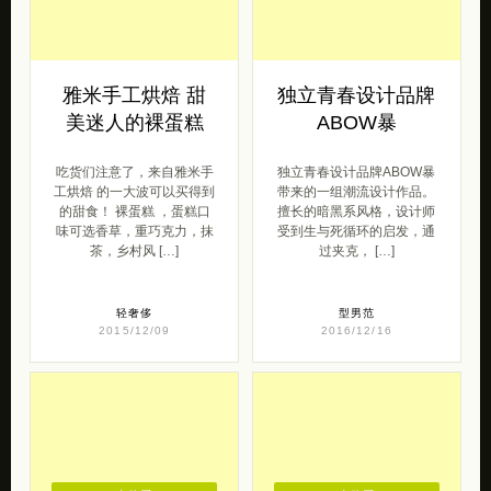
雅米手工烘焙 甜
独立青春设计品牌
美迷人的裸蛋糕
ABOW暴
吃货们注意了，来自雅米手
独立青春设计品牌ABOW暴
工烘焙 的一大波可以买得到
带来的一组潮流设计作品。
的甜食！ 裸蛋糕 ，蛋糕口
擅长的暗黑系风格，设计师
味可选香草，重巧克力，抹
受到生与死循环的启发，通
茶，乡村风 […]
过夹克， […]
轻奢侈
型男范
2015/12/09
2016/12/16