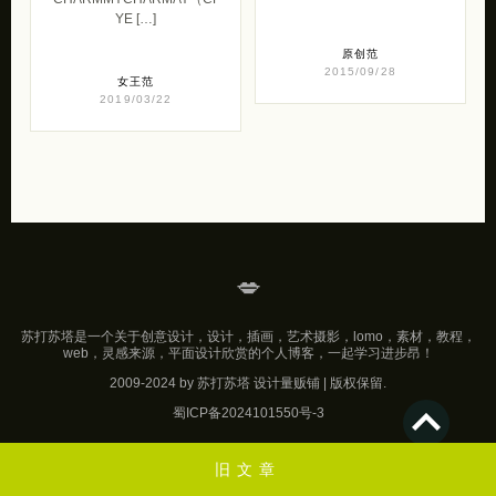
YE […]
原创范
2015/09/28
女王范
2019/03/22
💋
苏打苏塔是一个关于创意设计，设计，插画，艺术摄影，lomo，素材，教程，
web，灵感来源，平面设计欣赏的个人博客，一起学习进步昂！
2009-2024 by 苏打苏塔 设计量贩铺 | 版权保留.
蜀ICP备2024101550号-3
旧文章