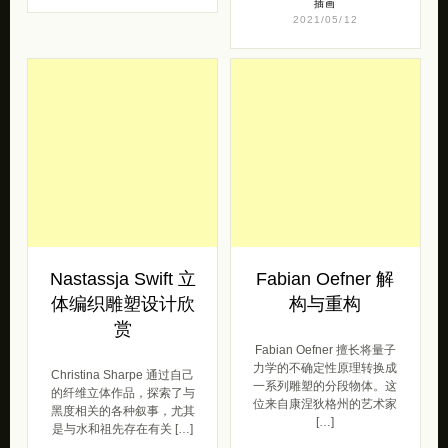
插画
2021/05/12
Nastassja Swift 立
Fabian Oefner 解
体编织雕塑设计欣
构与重构
赏
Fabian Oefner 擅长将量子
力学的不确定性原理转换成
Christina Sharpe 通过自己
一系列雕塑的分段物体。这
的纤维立体作品，探索了与
位来自康涅狄格州的艺术家
黑度相关的各种叙事，尤其
[…]
是与水和祖先存在有关 […]