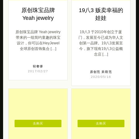
轻奢侈
2017/02/27
原创范
呆萌范
2020/05/16
去购买
去购买
独立复古女装品牌
独立设计品牌
大喜自制
NAIDEA纳意
大喜自制独立复古女装 带来
独立设计品牌 NAIDEA纳
的一组青春小片，一组清文
意。 纳意NAidea成立于
艺的复古自制女装。大都是
2014年10月，由几位不安
比较百搭的单品，所以是不
于现状的年轻人共同创立，