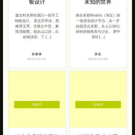
去购买
去购买
独立家具设计品牌
映画家居 室内壁
泡沫小敏家具
纸设计欣赏
泡沫小敏家具 ，以木为家，
向往简美装饰画，匠心手绘
生活有度，十年如一日的初
高清画芯，映画家居 带来的
心坚守，有热气才有动力。
一组壁纸设计。 北欧黑白色
有温度的家搭配有意思的家
源于最简境界，家居的白色
具，才是家真 […]
赋予最纯粹 […]