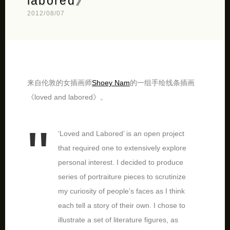
labored》
2012/08/07
来自伦敦的女插画师
Shoey Nam
的一组手绘线条插画
《loved and labored》。
‘Loved and Labored’ is an open project
that required one to extensively explore
personal interest. I decided to produce
series of portraiture pieces to scrutinize
my curiosity of people’s faces as I think
each tell a story of their own. I chose to
illustrate a set of literature figures, as