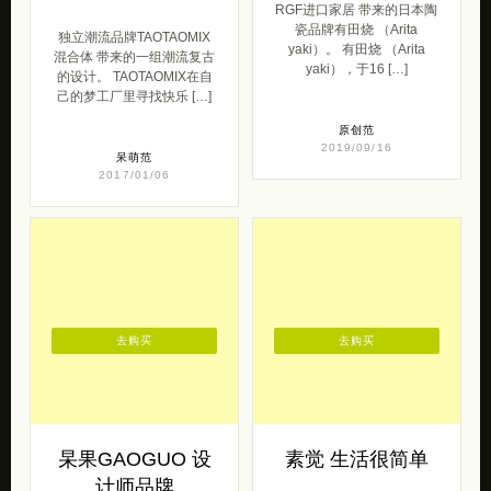
去购买
去购买
杲果GAOGUO 设
素觉 生活很简单
计师品牌
素觉，纯粹的，本来的，质
朴的，可以领会与感悟的物
来自杲果GAOGUO 设计师
件。 素觉是一种生活态度，
品牌的一组原创服装设计，
也是一种生活方式。崇尚自
你可以在设计师集合店（淘
然，不刻意不 […]
宝）中购买。 杲果”尊重每
个人心里 […]
原创范
轻奢侈
2015/06/05
2014/01/22