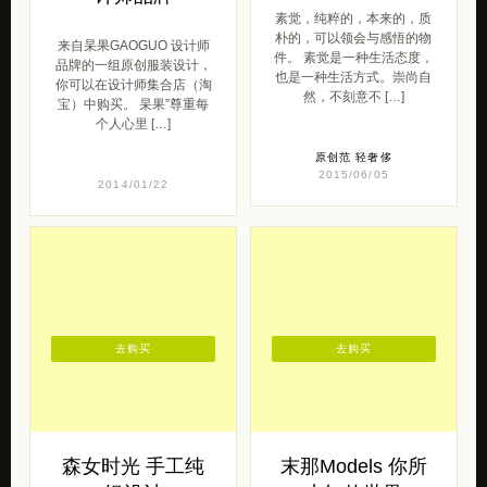
去购买
去购买
森女时光 手工纯
末那Models 你所
银设计
未知的世界
森女时光带给我们一组手工
来自末那Models（淘宝）的
纯银设计。 君去芳草绿，西
一组原创设计手办，从一开
峰弹玉琴。岂推丘中赏，兼
始就关注末那，令人心动/心
得清烦襟。朝从山口还，出
碎的的独角兽与少女。 梦中
岭闻清音。了 […]
景M […]
轻奢侈
原创
2014/11/13
2013/10/22