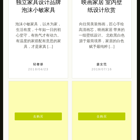
轻奢侈
森女范
2018/04/23
2019/07/16
去购买
去购买
原创珠宝品牌
19八3 贩卖幸福的
Yeah jewelry
娃娃
原创珠宝品牌 Yeah jewelry
19八3 于2010年创立于厦
带来的一组简约童趣的珠宝
门，发展至今已成为华人文
设计，你可以在HeyJewel
创第一品牌。19八3发展至
全球原创首饰集合 […]
今，旗下现有19八3公益概
念店 […]