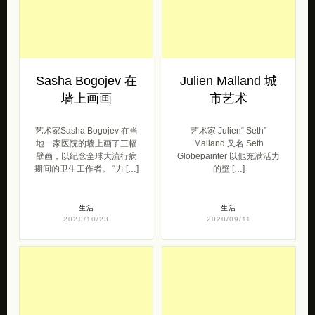
地一家医院的墙上画了三幅
Malland 又名 Seth
壁画，以纪念全球大流行病
Globepainter 以他充满活力
期间的卫生工作者。 “力 […]
的壁 […]
生活
生活
2020/10/23
2020/09/11
Azmaya 少女漫画
Thomethis 坚持每
CG欣赏
天水粉画
来自画师Azmaya 的一组细
Thomethis 挑战水粉颜料