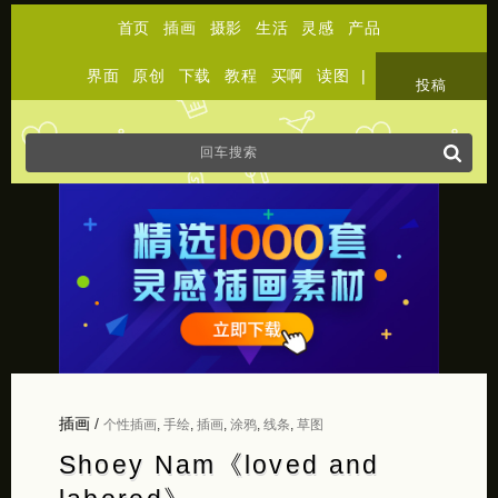
首页
插画
摄影
生活
灵感
产品
界面
原创
下载
教程
买啊
读图
|
关于
投稿
插画
/
个性插画
,
手绘
,
插画
,
涂鸦
,
线条
,
草图
Shoey Nam《loved and