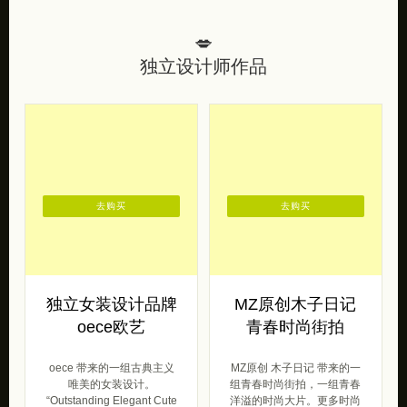
去购买
去购买
独立女装设计品牌
MZ原创木子日记
oece欧艺
青春时尚街拍
oece 带来的一组古典主义
MZ原创 木子日记 带来的一
唯美的女装设计。
组青春时尚街拍，一组青春
“Outstanding Elegant Cute
洋溢的时尚大片。更多时尚
Exquis […]
街拍，可以参阅《超级模特
Kend […]
呆萌范
2017/05/27
呆萌范
2015/12/23