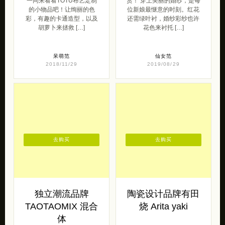
去购买
去购买
独立潮流品牌
陶瓷设计品牌有田
TAOTAOMIX 混合
烧 Arita yaki
体
RGF进口家居 带来的日本陶
瓷品牌有田烧 （Arita
独立潮流品牌TAOTAOMIX
yaki）。 有田烧 （Arita
混合体 带来的一组潮流复古
yaki），于16 […]
的设计。 TAOTAOMIX在自
己的梦工厂里寻找快乐 […]
原创范
2019/09/16
呆萌范
2017/01/06