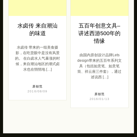
候，来自潮汕地区的潮式卤
具（包括如意笔、如意笔
水也在悄悄地 […]
筒、祥云座三件套），通过
述说西 […]
原创范
2016/08/09
原创范
2016/01/13
💋
苏打苏塔是一个关于创意设计，设计，插画，艺术摄影，lomo，素材，教程，
web，灵感来源，平面设计欣赏的个人博客，一起学习进步昂！
2009-2024 by 苏打苏塔 设计量贩铺 | 版权保留.
蜀ICP备2024101550号-3