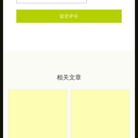
相关文章
Owi Liunic 创意拼
Andy J. Pizza 数
贴插画作品欣赏
字艺术插画作品欣
赏
艺术家 Owi Liunic “试图在
数字方法和传统方法之间保
Andy J. Pizza 是来自美国的
持平衡。”例如，她最近对创
插画家，播客和演讲者，能
建AR过滤器产生了兴趣 […]
够创作始终植根于异想天开