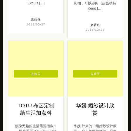
去购买
去购买
TOTU 布艺定制
华媛 婚纱设计欣
给生活加点料
赏
烦躁无趣的生活需要拯救？
华媛 带来的一组婚纱设计欣
一同来看看TOTU布艺定制
赏！ 穿上美丽的婚纱，是每
的小物品吧！让绚丽的色
位新娘最惬意的时刻。红花
彩，有趣的卡通造型，以及
还需绿叶衬，婚纱彩纱也许
胡萝卜来拯救 […]
花色来衬托 […]
呆萌范
仙女范
2018/11/29
2019/08/29