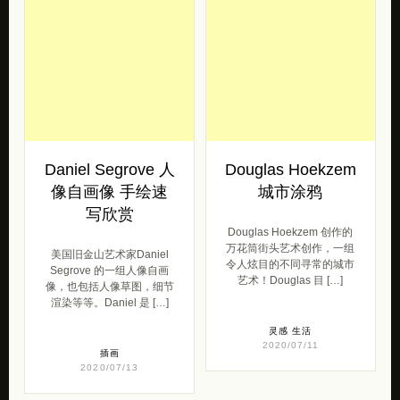
像自画像 手绘速
城市涂鸦
写欣赏
Douglas Hoekzem 创作的
万花筒街头艺术创作，一组
美国旧金山艺术家Daniel
令人炫目的不同寻常的城市
Segrove 的一组人像自画
艺术！Douglas 目 […]
像，也包括人像草图，细节
渲染等等。Daniel 是 […]
灵感
生活
2020/07/11
插画
2020/07/13
💋
独立设计师作品