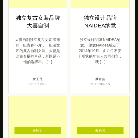
错的选择昂。 […]
我 […]
女王范
原创范
2016/12/02
2016/06/15
去购买
去购买
水卤传 来自潮汕
五百年创意文具–
的味道
讲述西游500年的
情缘
水卤传 带来的一组美食摄
影，在吃货眼中是没有风景
由国内原创设计品牌Lets
的。 在白卤水人气暴涨的时
design带来的五百年系列文