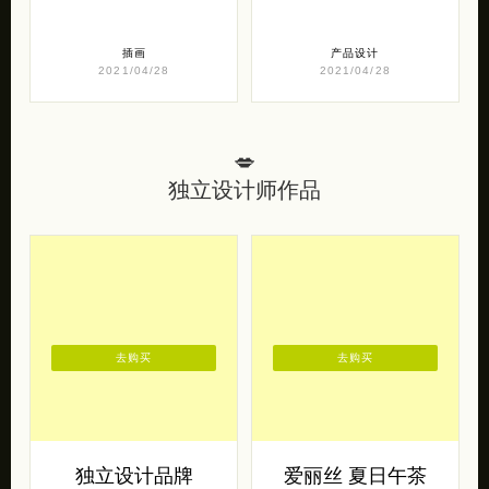
艺术欣赏
包装设计作品
韩国艺术家 GyoBeom An
多学科西班牙设计师的惊人
发布的一组令人难以置信的
包装设计工作 Eduardo del
富有表现力的肖像画作品。
Fraile 带来的一组有趣的超
I was born in […]
现实主义包装设计 […]
插画
产品设计
2021/04/28
2021/04/28
💋
独立设计师作品
去购买
去购买