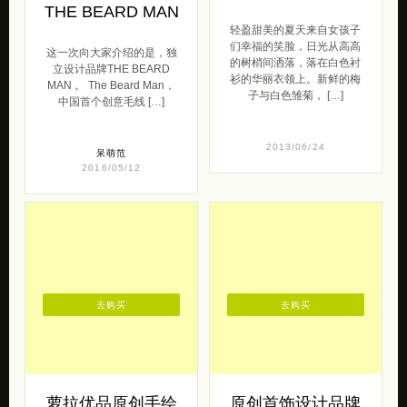
独立设计品牌
爱丽丝 夏日午茶
THE BEARD MAN
轻盈甜美的夏天来自女孩子
们幸福的笑脸，日光从高高
这一次向大家介绍的是，独
的树梢间洒落，落在白色衬
立设计品牌THE BEARD
衫的华丽衣领上。新鲜的梅
MAN 。 The Beard Man，
子与白色雏菊， […]
中国首个创意毛线 […]
2013/06/24
呆萌范
2016/05/12