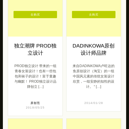
2017/09/05
去购买
去购买
独立潮牌 PROD独
DADINKOWA原创
立设计
设计师品牌
PROD独立设计 带来的一组
来自DADINKOWA卢旺达的
青春女装设计！也有一些包
鱼原创设计（淘宝）的一组
包和袜子的设计！富于童趣
中国风元素的传统女装设计
与幽默！ PROD独立设计品
欣赏，一组安静的知性的设
牌创立 […]
计。 “ […]