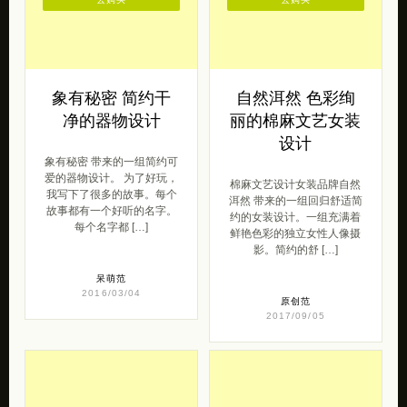
去购买
去购买
象有秘密 简约干
自然洱然 色彩绚
净的器物设计
丽的棉麻文艺女装
设计
象有秘密 带来的一组简约可
爱的器物设计。 为了好玩，
棉麻文艺设计女装品牌自然
我写下了很多的故事。每个
洱然 带来的一组回归舒适简
故事都有一个好听的名字。
约的女装设计。一组充满着
每个名字都 […]
鲜艳色彩的独立女性人像摄
影。简约的舒 […]
呆萌范
2016/03/04
原创范