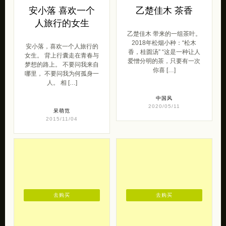
去购买
去购买
安小落 喜欢一个
乙楚佳木 茶香
人旅行的女生
乙楚佳木 带来的一组茶叶。
2018年松烟小种：“松木
安小落，喜欢一个人旅行的
香，桂圆汤” “这是一种让人
女生。 背上行囊走在青春与
爱憎分明的茶，只要有一次
梦想的路上。 不要问我来自
你喜 […]
哪里， 不要问我为何孤身一
人。 相 […]
中国风
2020/05/11
呆萌范
2015/11/04