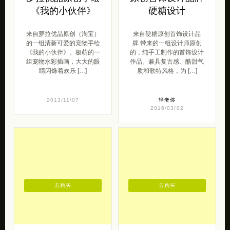
去购买
去购买
萝拉优品原创手绘
原创首饰设计品牌
《我的小伙伴》
硬糖设计
来自萝拉优品原创（淘宝）
来自硬糖原创首饰设计品
的一组清新可爱的宠物手绘
牌 带来的一组设计师原创
《我的小伙伴》。极萌的一
的，纯手工制作的首饰设计
组宠物水彩插画，大大的眼
作品。兼具复古感、酷甜气
睛闪烁着欢乐 […]
质和歌特风格，为 […]
2013/11/07
轻奢侈
2016/03/02