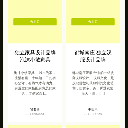
原创范
2014/01/28
2018/05/25
去购买
去购买
独立家具设计品牌
都城南庄 独立汉
泡沫小敏家具
服设计品牌
泡沫小敏家具 ，以木为家，
都城南庄汉服 带来的一组改
生活有度，十年如一日的初
良汉服设计。 汉服文化，是
心坚守，有热气才有动力。
反映儒教礼典服制的文化总
有温度的家搭配有意思的家
和，自黄帝、尧、舜垂衣裳
具，才是家真 […]
而天下治， […]