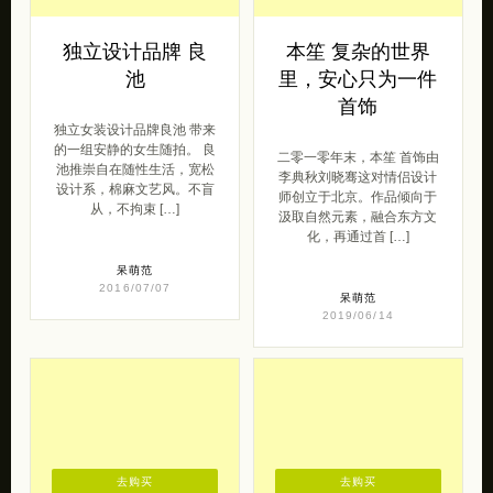
去购买
去购买
独立设计品牌 良
本笙 复杂的世界
池
里，安心只为一件
首饰
独立女装设计品牌良池 带来
的一组安静的女生随拍。 良
二零一零年末，本笙 首饰由
池推崇自在随性生活，宽松
李典秋刘晓骞这对情侣设计
设计系，棉麻文艺风。不盲
师创立于北京。作品倾向于
从，不拘束 […]
汲取自然元素，融合东方文
化，再通过首 […]
呆萌范
2016/07/07
呆萌范
2019/06/14