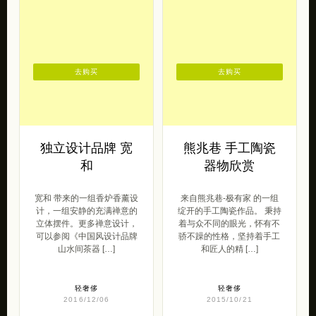
轻奢侈
中国风
2018/04/23
2019/06/26
去购买
去购买
独立设计品牌 宽
熊兆巷 手工陶瓷
和
器物欣赏
宽和 带来的一组香炉香薰设
来自熊兆巷-极有家 的一组
计，一组安静的充满禅意的
绽开的手工陶瓷作品。 秉持
立体摆件。更多禅意设计，
着与众不同的眼光，怀有不