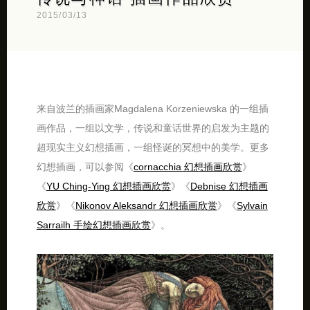
2015/03/13
来自波兰的插画家Magdalena Korzeniewska 的一组插
画作品，一组以文学，传说和童话世界的启发为主题的
超现实主义幻想插画，一组怪诞的冥想中的美学。更多
幻想插画，可以参阅《
cornacchia 幻想插画欣赏
》
《
YU Ching-Ying 幻想插画欣赏
》《
Debnise 幻想插画
欣赏
》《
Nikonov Aleksandr 幻想插画欣赏
》《
Sylvain
Sarrailh 手绘幻想插画欣赏
》。