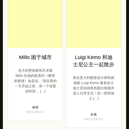
灵感
插画
2021/05/12
2021/05/12
Millo 困于城市
Luigi Kemo 和迪
士尼公主一起散步
意大利壁画家和艺术家
Millo 在他的新系列《黎明
来自意大利图形设计师和插
的裂缝》如是说，“就在新的
画家 Luigi Kemo 最喜欢让
一天开始之前，有一个短暂
迪士尼动画角色跳出电视并
的时刻， […]
进入日常生活！想一想和迪