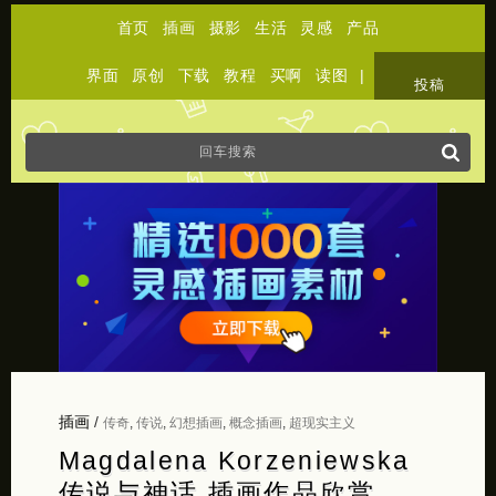
首页
插画
摄影
生活
灵感
产品
界面
原创
下载
教程
买啊
读图
|
关于
投稿
插画
/
传奇
,
传说
,
幻想插画
,
概念插画
,
超现实主义
Magdalena Korzeniewska
传说与神话 插画作品欣赏