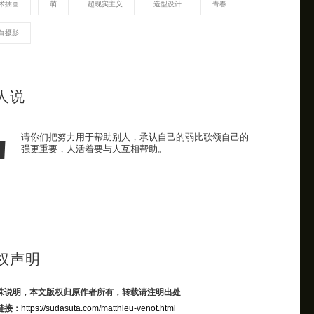
术插画
萌
超现实主义
造型设计
青春
白摄影
人说
请你们把努力用于帮助别人，承认自己的弱比歌颂自己的
强更重要，人活着要与人互相帮助。
权声明
殊说明，本文版权归原作者所有，转载请注明出处
链接：
https://sudasuta.com/matthieu-venot.html