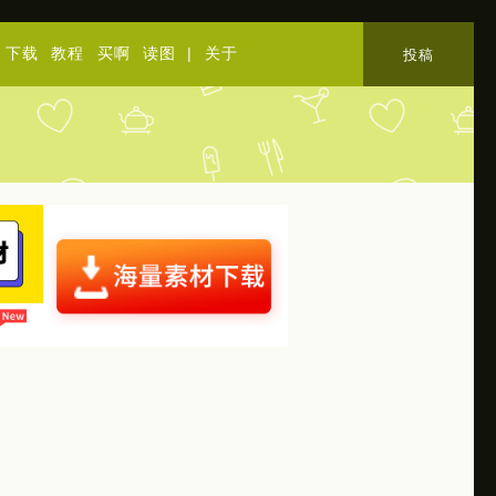
下载
教程
买啊
读图
|
关于
投稿