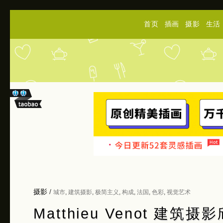
首页
插画
摄影
生活
摄影
/
城市
,
建筑摄影
,
极简主义
,
构成
,
法国
,
色彩
,
视觉艺术
Matthieu Venot 建筑摄