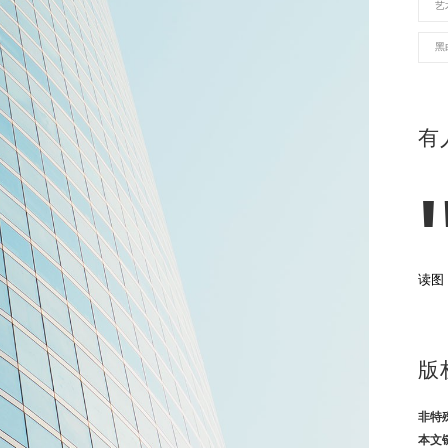
艺
黑
有
读图
版
非特
本文