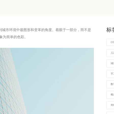
标
照片捕捉到城市环境中最图形和变革的角度。着眼于一部分，而不是
象为简单的色彩。
C
儿
城
手
数
概
简