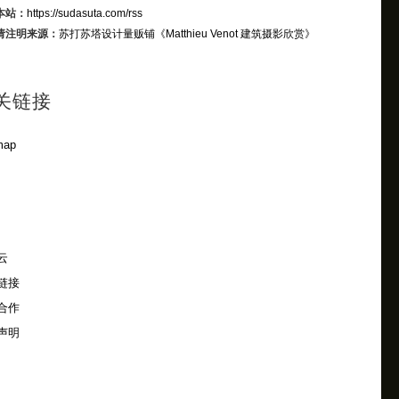
本站：
https://sudasuta.com/rss
请注明来源：
苏打苏塔设计量贩铺
《Matthieu Venot 建筑摄影欣赏》
关链接
map
云
链接
合作
声明