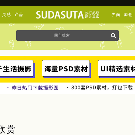
灵感
产品
界面
原创
影欣赏