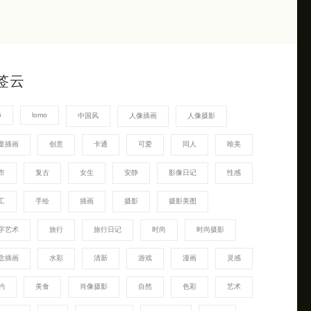
签云
G
lomo
中国风
人像插画
人像摄影
童插画
创意
卡通
可爱
同人
唯美
市
复古
女生
安静
影像日记
性感
工
手绘
插画
摄影
摄影美图
字艺术
旅行
旅行日记
时尚
时尚摄影
念插画
水彩
清新
游戏
漫画
灵感
约
美食
肖像摄影
自然
色彩
艺术