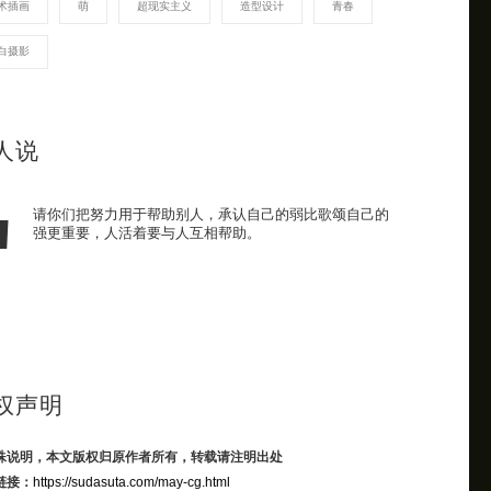
术插画
萌
超现实主义
造型设计
青春
白摄影
人说
请你们把努力用于帮助别人，承认自己的弱比歌颂自己的
强更重要，人活着要与人互相帮助。
权声明
殊说明，本文版权归原作者所有，转载请注明出处
链接：
https://sudasuta.com/may-cg.html