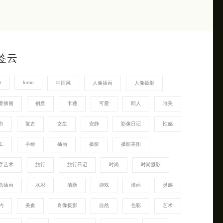
签云
G
lomo
中国风
人像插画
人像摄影
童插画
创意
卡通
可爱
同人
唯美
市
复古
女生
安静
影像日记
性感
工
手绘
插画
摄影
摄影美图
字艺术
旅行
旅行日记
时尚
时尚摄影
念插画
水彩
清新
游戏
漫画
灵感
约
美食
肖像摄影
自然
色彩
艺术