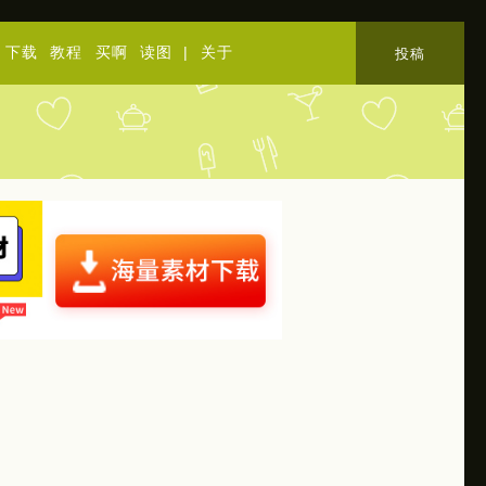
下载
教程
买啊
读图
|
关于
投稿