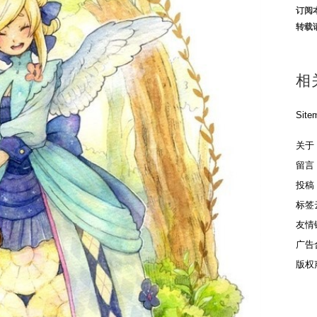
订阅
转载
相
Site
关于
留言
投稿
标签
友情
广告
版权