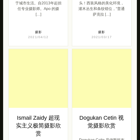
于城市生活。自2013年起担
头！西装风格的美化环境，
任专业摄影师。Apo 的摄
灌木丛生和条纹错位，“普通
[…]
萨克拉 […]
摄影
摄影
2021/04/12
2021/03/17
Ismail Zaidy 超现
Dogukan Cetin 视
实主义极简摄影欣
觉摄影欣赏
赏
Dogukan Cetin 是伊斯坦布