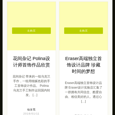
去购买
去购买
花间杂记 Polina设
Eraser高端独立首
计师首饰作品欣赏
饰设计品牌 珍藏
时间的梦想
花间杂记 带来的一组乌克兰
手作，一组用细腻色彩的手
Eraser高端独立首饰设计品
工首饰设计作品。 Polina
牌 Eraser设计实验店汇集了
乌克兰手工制作运回国内转
一群拥有共同信念、酷爱自
发。 […]
由、相信美好的人。透过心
[…]
仙女范
2016/01/11