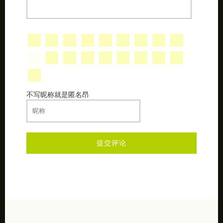
不写昵称就是匿名昂