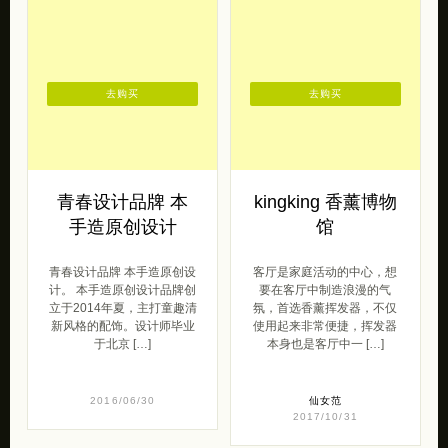
去购买
去购买
青春设计品牌 本
kingking 香薰博物
手造原创设计
馆
青春设计品牌 本手造原创设
客厅是家庭活动的中心，想
计。 本手造原创设计品牌创
要在客厅中制造浪漫的气
立于2014年夏，主打童趣清
氛，首选香薰挥发器，不仅
新风格的配饰。设计师毕业
使用起来非常便捷，挥发器
于北京 […]
本身也是客厅中一 […]
2016/06/30
仙女范
2017/10/31