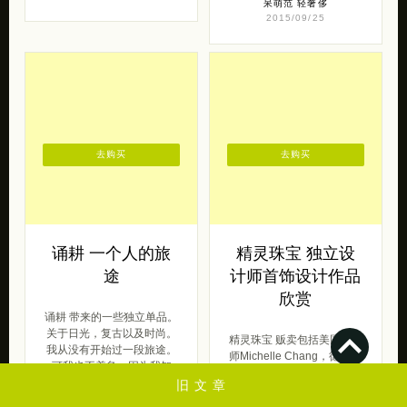
呆萌范
轻奢侈
2015/09/25
去购买
去购买
诵耕 一个人的旅
精灵珠宝 独立设
途
计师首饰设计作品
欣赏
诵耕 带来的一些独立单品。
关于日光，复古以及时尚。
精灵珠宝 贩卖包括美国设计
我从没有开始过一段旅途。
师Michelle Chang，德国设
可我也不着急，因为我知
计师Tyna，斯洛文尼亚P&M
道，会有那么 […]
旧文章
工作室， […]