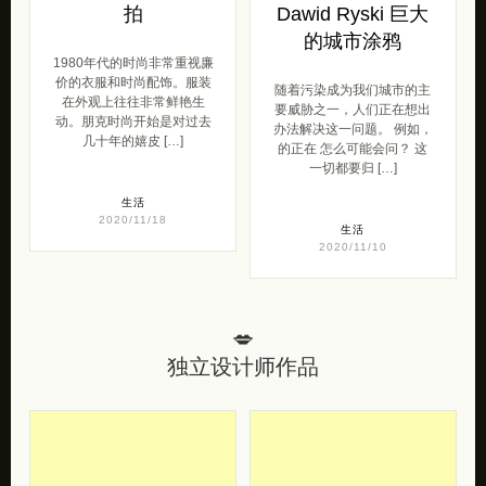
拍
Dawid Ryski 巨大
的城市涂鸦
1980年代的时尚非常重视廉
价的衣服和时尚配饰。服装
随着污染成为我们城市的主
在外观上往往非常鲜艳生
要威胁之一，人们正在想出
动。朋克时尚开始是对过去
办法解决这一问题。 例如，
几十年的嬉皮 […]
的正在 怎么可能会问？ 这
一切都要归 […]
生活
2020/11/18
生活
2020/11/10
💋
独立设计师作品