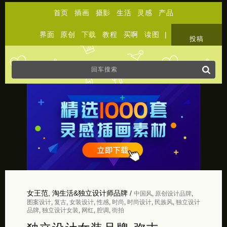
首页
插画
摄影
生活
灵感
产品
界面
原创
下载
教程
买啊
读图
|
关于
投稿
女王范
,
淘生活&独立设计师品牌
/
中国风
,
原创设计品牌
,
图案设计
,
复古
,
女装设计
,
性感
,
时尚
,
时尚设计
,
民族风
,
独立设计
品牌
,
独立设计女装
,
网红
,
腔调
,
街拍