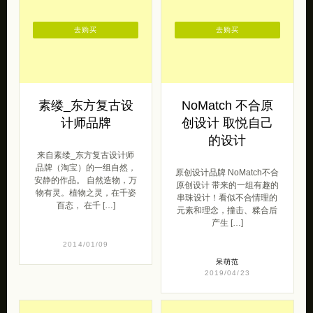
去购买
去购买
素缕_东方复古设
NoMatch 不合原
计师品牌
创设计 取悦自己
的设计
来自素缕_东方复古设计师
品牌（淘宝）的一组自然，
原创设计品牌 NoMatch不合
安静的作品。 自然造物，万
原创设计 带来的一组有趣的
物有灵。植物之灵，在千姿
串珠设计！看似不合情理的
百态， 在千 […]
元素和理念，撞击、糅合后
产生 […]
2014/01/09
呆萌范
2019/04/23