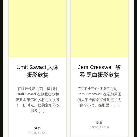
Umit Savaci 人像
Jem Cresswell 鲸
摄影欣赏
吞 黑白摄影欣赏
在移居伦敦之前，摄影师
在2014年至2018年之间，
Umit Savaci 在伊兹密尔和
Jem Cresswell 在汤加周围
伊斯坦布尔的乡村之间度过
的太平洋南部深处度过了无
了一段时光。他的童年不仅
数个小时。在那里， […]
涉及 […]
摄影
2020/11/16
摄影
2020/12/21