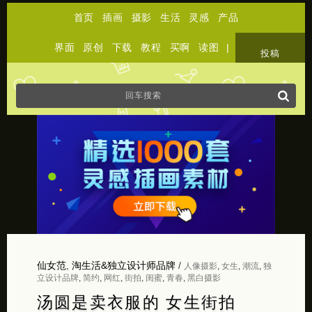
首页
插画
摄影
生活
灵感
产品
界面
原创
下载
教程
买啊
读图
|
关于
投稿
仙女范
,
淘生活&独立设计师品牌
/
人像摄影
,
女生
,
潮流
,
独
立设计品牌
,
简约
,
网红
,
街拍
,
闺蜜
,
青春
,
黑白摄影
汤圆是卖衣服的 女生街拍