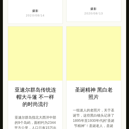
摄影
摄影
2020/08/13
2020/08/14
亚速尔群岛传统连
圣诞精神 黑白老
帽大斗篷 不一样
照片
的时尚流行
一组迷人的老照片，关于圣
诞节，这些黑白镜头记录了
亚速尔群岛指北大西洋中部
1895年至1930年代的“圣诞
的9个岛屿，面积约为2344
节精神”！圣诞老人，圣诞
平方公里，人口只有15万出