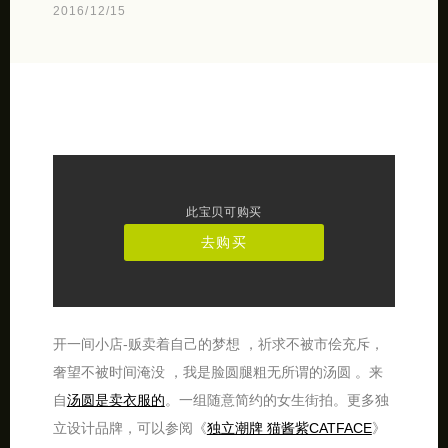
2016/12/15
此宝贝可购买
去购买
开一间小店-贩卖着自己的梦想 ，祈求不被市侩充斥，
奢望不被时间淹没 ，我是脸圆腿粗无所谓的汤圆 。来
自
汤圆是卖衣服的
。一组随意简约的女生街拍。更多独
立设计品牌，可以参阅《
独立潮牌 猫酱紫CATFACE
》