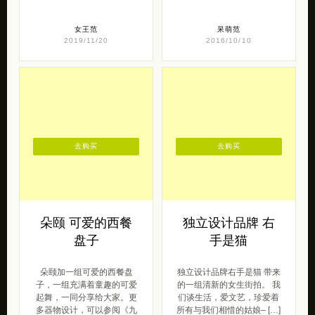
女王范
呆萌范
2019/11/20
2016/10/10
去购买
去购买
朵颐 可爱的西餐
独立设计品牌 右
盘子
手是猫
朵颐加一组可爱的西餐盘
独立设计品牌右手是猫 带来
子，一组充满着童趣的可爱
的一组清新的女生街拍。 我
起舞，一同分享给大家。更
们谈生活，爱文艺，珍爱着
多器物设计，可以参阅《九
所有与我们相惜的姑娘– […]