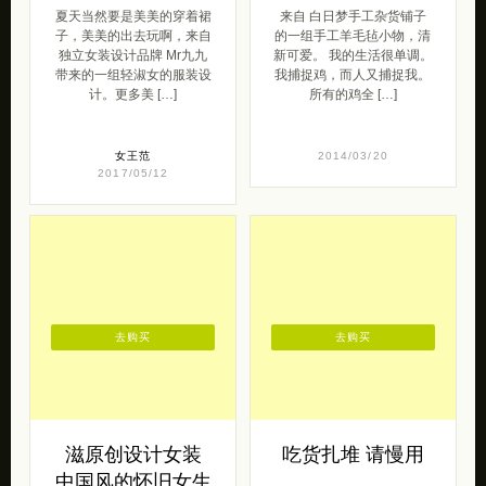
夏天当然要是美美的穿着裙
来自 白日梦手工杂货铺子
子，美美的出去玩啊，来自
的一组手工羊毛毡小物，清
独立女装设计品牌 Mr九九
新可爱。 我的生活很单调。
带来的一组轻淑女的服装设
我捕捉鸡，而人又捕捉我。
计。更多美 […]
所有的鸡全 […]
女王范
2014/03/20
2017/05/12
去购买
去购买
滋原创设计女装
吃货扎堆 请慢用
中国风的怀旧女生