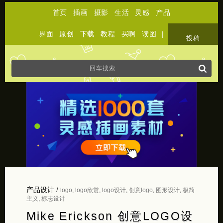
首页
插画
摄影
生活
灵感
产品
界面
原创
下载
教程
买啊
读图
|
关于
投稿
产品设计
/
logo
,
logo欣赏
,
logo设计
,
创意logo
,
图形设计
,
极简
主义
,
标志设计
Mike Erickson 创意LOGO设