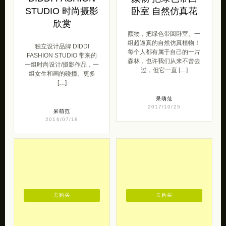
STUDIO 时尚摄影
卧室 自然仿真花
欣赏
颜物，把绿色带回卧室。一
组超逼真的自然仿真植物！
独立设计品牌 DIDDI
每个人都有属于自己的一片
FASHION STUDIO 带来的
森林，也许我们从来不曾去
一组时尚设计/摄影作品，一
过，但它一直 […]
组女生和画的碰撞。更多
[…]
呆萌范
2017/10/25
呆萌范
2016/07/18
去购买
去购买