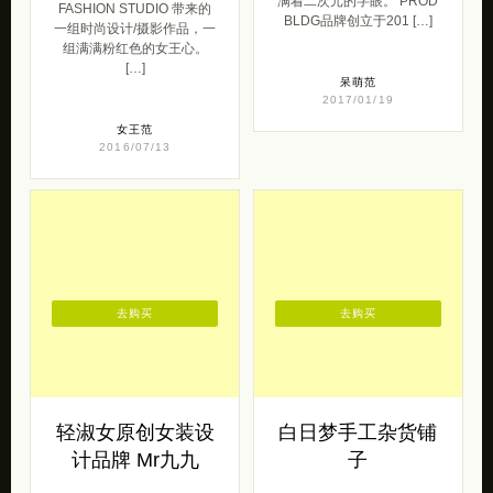
满着二次元的字眼。 PROD
FASHION STUDIO 带来的
BLDG品牌创立于201 […]
一组时尚设计/摄影作品，一
组满满粉红色的女王心。
[…]
呆萌范
2017/01/19
女王范
2016/07/13
去购买
去购买
轻淑女原创女装设
白日梦手工杂货铺
计品牌 Mr九九
子