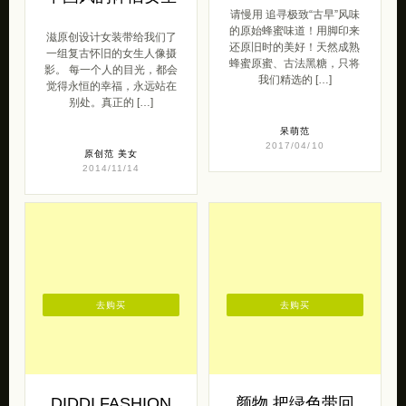
请慢用 追寻极致“古早”风味
的原始蜂蜜味道！用脚印来
滋原创设计女装带给我们了
还原旧时的美好！天然成熟
一组复古怀旧的女生人像摄
蜂蜜原蜜、古法黑糖，只将
影。 每一个人的目光，都会
我们精选的 […]
觉得永恒的幸福，永远站在
别处。真正的 […]
呆萌范
2017/04/10
原创范
美女
2014/11/14
去购买
去购买
DIDDI FASHION
颜物 把绿色带回