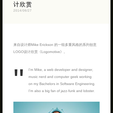
计欣赏
2014/06/27
来自设计师Mike Erickson 的一组多重风格的系列创意
LOGO设计欣赏《Logomotive》。
I’m Mike, a web developer and designer,
music nerd and computer geek working
on my Bachelors in Software Engineering.
I’m also a big fan of jazz-funk and lobster.