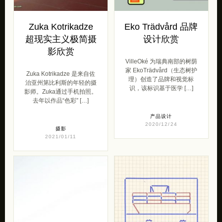
Zuka Kotrikadze
Eko Trädvård 品牌
超现实主义极简摄
设计欣赏
影欣赏
VilleOké 为瑞典南部的树荫
家 EkoTrädvård（生态树护
Zuka Kotrikadze 是来自佐
理）创造了品牌和视觉标
治亚州第比利斯的年轻的摄
识，该标识基于医学 […]
影师。Zuka通过手机拍照。
去年以作品“色彩” […]
产品设计
2020/12/24
摄影
2021/01/11