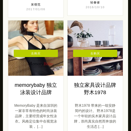
轻奢侈
呆萌范
2016/10/10
2017/01/06
去购买
去购买
memorybaby 独立
独立家具设计品牌
泳装设计品牌
野木1978
MemoryBaby 是来自深圳的
野木1978 带来的一组安静
一家非常有特色的时尚泳装
简约的设计。 野木1978是
品牌，主要经营成年女性泳
一个年轻的实木家具设计品
衣。风格定位集中在视觉泳
牌，崇尚真实自然而奔放的
装， […]
生活态 […]