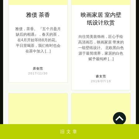
雅债 茶香
映画家居 室内壁
纸设计欣赏
雅债，茶香。 『五个月盈月
缺后的相遇』，春天的茶，
向往简美装饰画，匠心手绘
在4月开始等待8月的花。
高清画芯，映画家居 带来的
平日里喝茶，我们有时也会
一组壁纸设计。 北欧黑白色
在茶中加入 […]
源于最简境界，家居的白色
赋予最纯粹 […]
原创范
2017/11/30
森女范
2019/07/16
去购买
去购买
旧文章