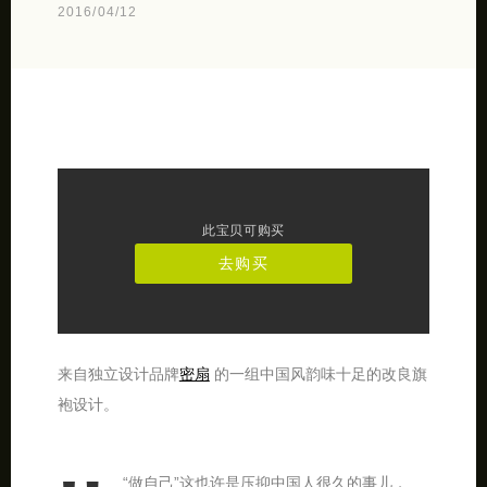
2016/04/12
此宝贝可购买
去购买
来自独立设计品牌
密扇
的一组中国风韵味十足的改良旗
袍设计。
“做自己”这也许是压抑中国人很久的事儿，