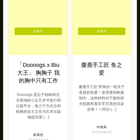
去购买
去购买
「Doooogs x Biu
麋鹿手工匠 鱼之
大王」 胸胸子 我
爱
的胸中只有工作
麋鹿手工匠 带来的一组关于
鱼群的热爱！使用透明树脂
Doooogs 是位于柏林和北
制作，这种材料对于颜色和
京两地的小众艺术书发行和
光线都有着非常完美的渲染
出版平台，致力于为北京和
折射！一同分 […]
柏林的自主文化与艺术出版
物提供更 […]
中国风
2020/09/03
呆萌范
2020/10/10