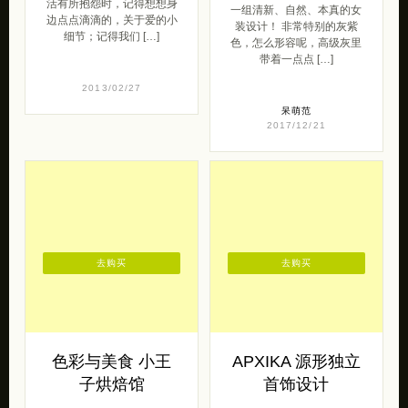
活有所抱怨时，记得想想身
一组清新、自然、本真的女
边点点滴滴的，关于爱的小
装设计！ 非常特别的灰紫
细节；记得我们 […]
色，怎么形容呢，高级灰里
带着一点点 […]
2013/02/27
呆萌范
2017/12/21
去购买
去购买
色彩与美食 小王
APXIKA 源形独立
子烘焙馆
首饰设计