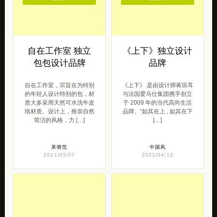
自在工作室 独立
《上下》独立设计
包包设计品牌
品牌
自在工作室，宗旨在为特别
《上下》 是由设计师蒋琼耳
的年轻人设计特别的包，材
与法国爱马仕集团携手创立
质大多采用天然可水洗牛皮
于 2009 年的当代高尚生活
纸材质。设计上，推崇自然
品牌。“如其在上 , 如其在下
简洁的风格，力 […]
[…]
呆萌范
中国风
2021/05/07
2021/04/12