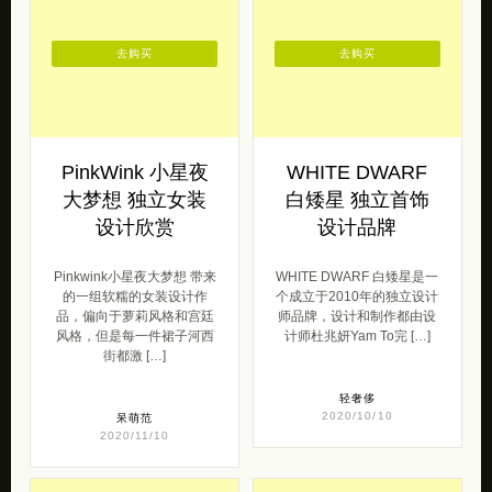
去购买
去购买
PinkWink 小星夜
WHITE DWARF
大梦想 独立女装
白矮星 独立首饰
设计欣赏
设计品牌
Pinkwink小星夜大梦想 带来
WHITE DWARF 白矮星是一
的一组软糯的女装设计作
个成立于2010年的独立设计
品，偏向于萝莉风格和宫廷
师品牌，设计和制作都由设
风格，但是每一件裙子河西
计师杜兆妍Yam To完 […]
街都激 […]
轻奢侈
2020/10/10
呆萌范
2020/11/10