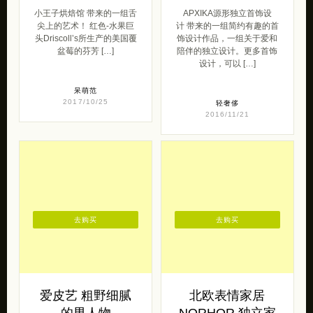
小王子烘焙馆 带来的一组舌
APXIKA源形独立首饰设
尖上的艺术！ 红色-水果巨
计 带来的一组简约有趣的首
头Driscoll’s所生产的美国覆
饰设计作品，一组关于爱和
盆莓的芬芳 […]
陪伴的独立设计。更多首饰
设计，可以 […]
呆萌范
2017/10/25
轻奢侈
2016/11/21
去购买
去购买
爱皮艺 粗野细腻
北欧表情家居
的男人物
NORHOR 独立家