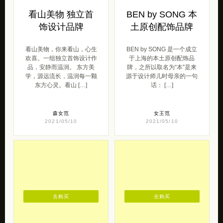
看山美物 独立首
BEN by SONG 本
饰设计品牌
土原创配饰品牌
看山美物，你来看山，心生
BEN by SONG 是一个成立
欢喜。一组独立首饰设计作
于上海的本土原创配饰品
品，安静而温润。 东方美
牌，之所以取名为“本”是来
学，源远流长，温润每一颗
源于设计师儿时母亲的一句
东方心灵。看山 […]
话： […]
森女范
女王范
2021/05/10
2021/05/10
去购买
去购买