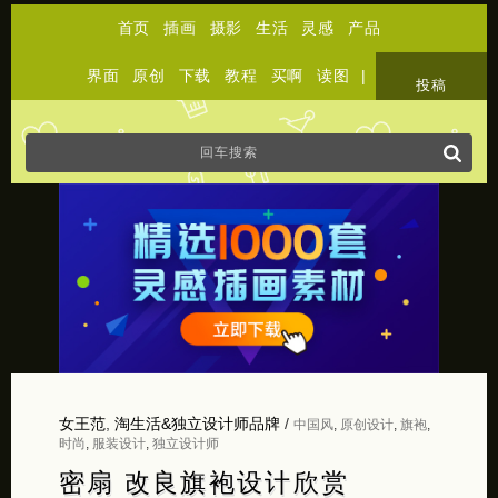
首页
插画
摄影
生活
灵感
产品
界面
原创
下载
教程
买啊
读图
|
关于
投稿
女王范
,
淘生活&独立设计师品牌
/
中国风
,
原创设计
,
旗袍
,
时尚
,
服装设计
,
独立设计师
密扇 改良旗袍设计欣赏