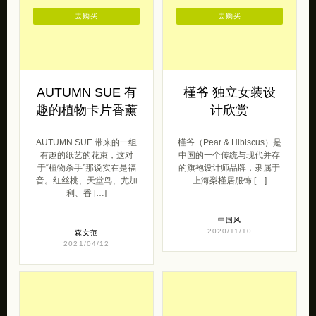
去购买
去购买
AUTUMN SUE 有
槿爷 独立女装设
趣的植物卡片香薰
计欣赏
AUTUMN SUE 带来的一组
槿爷（Pear & Hibiscus）是
有趣的纸艺的花束，这对
中国的一个传统与现代并存
于“植物杀手”那说实在是福
的旗袍设计师品牌，隶属于
音。红丝桃、天堂鸟、尤加
上海梨槿居服饰 […]
利、香 […]
中国风
2020/11/10
森女范
2021/04/12