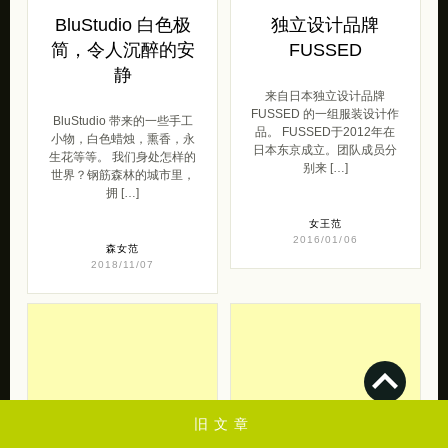
BluStudio 白色极
独立设计品牌
简，令人沉醉的安
FUSSED
静
来自日本独立设计品牌
FUSSED 的一组服装设计作
BluStudio 带来的一些手工
品。 FUSSED于2012年在
小物，白色蜡烛，熏香，永
日本东京成立。团队成员分
生花等等。 我们身处怎样的
别来 […]
世界？钢筋森林的城市里，
拥 […]
女王范
2016/01/06
森女范
2018/11/07
去购买
去购买
旧文章