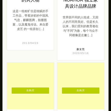
具设计品牌品牌
这是一组粗旷但是细腻的手
工作品，带着浓郁的中国风
世界因不同的人组成，又因
气息，麒麟图腾，骷髅图
人的不同而美好。但是长久
案，以及魔鬼传说。来自爱
以来，我们受到的教育都在
皮艺 的一组原创 […]
与“不同”为敌，每个与众不
同都像是左撇 […]
2013/04/23
森女范
2020/05/16
去购买
去购买