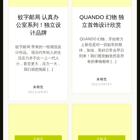
蚊字邮局 认真办
QUANDO 幻物 独
公室系列！独立设
立首饰设计欣赏
计品牌
QUANDO 幻物，开始努力
上新也是对一切如常的期
蚊字邮局 带来的一组潮流设
待，加油，美好日常会早日
计作品。 现当代年轻人的生
到来！我们视觉触觉所及所
活压力并不比一上一代人
有的事物都有 […]
小，甚至更大，压力一大，
我们就想拖延 […]
呆萌范
2021/05/07
呆萌范
2021/05/07
去购买
去购买