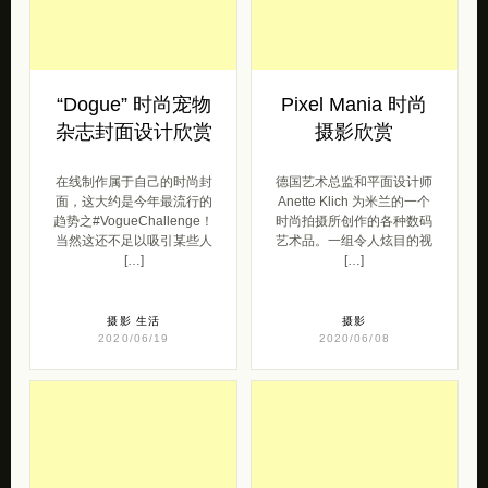
“Dogue” 时尚宠物
Pixel Mania 时尚
杂志封面设计欣赏
摄影欣赏
在线制作属于自己的时尚封
德国艺术总监和平面设计师
面，这大约是今年最流行的
Anette Klich 为米兰的一个
趋势之#VogueChallenge！
时尚拍摄所创作的各种数码
当然这还不足以吸引某些人
艺术品。一组令人炫目的视
[…]
[…]
摄影
生活
摄影
2020/06/19
2020/06/08