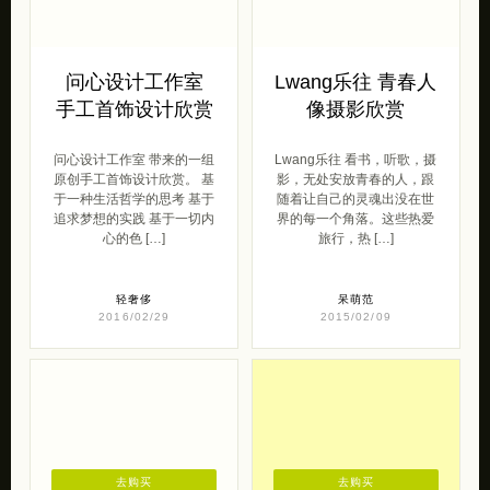
问心设计工作室
Lwang乐往 青春人
手工首饰设计欣赏
像摄影欣赏
问心设计工作室 带来的一组
Lwang乐往 看书，听歌，摄
原创手工首饰设计欣赏。 基
影，无处安放青春的人，跟
于一种生活哲学的思考 基于
随着让自己的灵魂出没在世
追求梦想的实践 基于一切内
界的每一个角落。这些热爱
心的色 […]
旅行，热 […]
轻奢侈
呆萌范
2016/02/29
2015/02/09
去购买
去购买