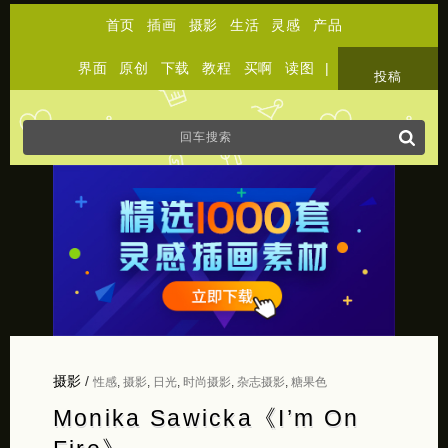
首页
插画
摄影
生活
灵感
产品
界面
原创
下载
教程
买啊
读图
|
关于
投稿
摄影
/
性感
,
摄影
,
日光
,
时尚摄影
,
杂志摄影
,
糖果色
Monika Sawicka《I’m On