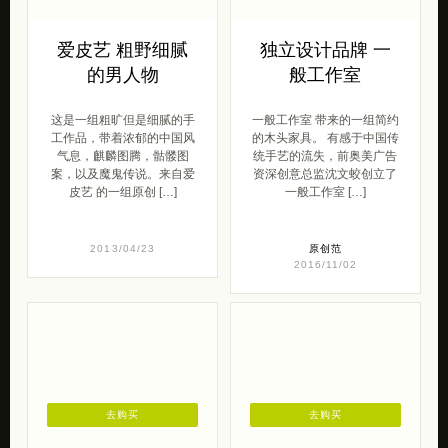
爱皮艺 粗野细腻
独立设计品牌 一
的男人物
般工作室
这是一组粗旷但是细腻的手
一般工作室 带来的一组简约
工作品，带着浓郁的中国风
的木头家具。 有感于中国传
气息，麒麟图腾，骷髅图
统手艺的流失，前奥美广告
案，以及魔鬼传说。来自爱
资深创意总监沈文蛟创立了
皮艺 的一组原创 […]
一般工作室 […]
2013/04/23
原创范
2016/11/02
去购买
去购买