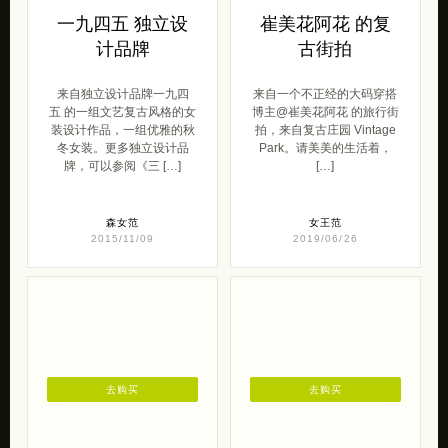
一九四五 独立设
崔美花阿花 的复
计品牌
古街拍
来自独立设计品牌一九四
来自一个不正经的大码穿搭
五 的一组文艺复古风格的女
博主@崔美花阿花 的旅行街
装设计作品，一组优雅的秋
拍，来自复古庄园 Vintage
冬女装。更多独立设计品
Park。请美美的生活着，
牌，可以参阅《三 […]
[…]
森女范
女王范
2015/11/09
2019/06/26
去购买
去购买