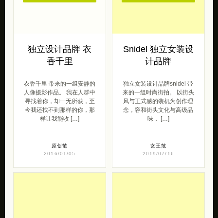
独立设计品牌 衣
Snidel 独立女装设
香千里
计品牌
衣香千里 带来的一组安静的
独立女装设计品牌snidel 带
人像摄影作品。 我在人群中
来的一组时尚街拍。 以街头
寻找着你，却一无所获，至
风与正式感的装机为创作理
今我还找不到那样的你，那
念，容和街头文化与高级品
样让我能收 […]
味， […]
原创范
女王范
2016/01/05
2019/07/16