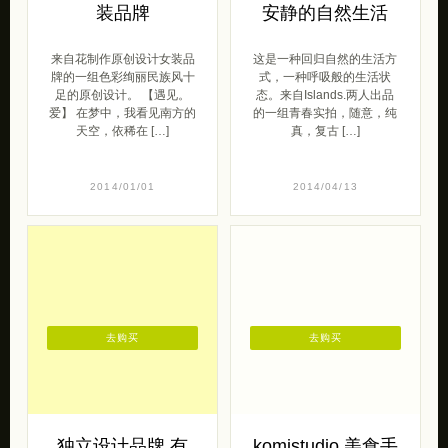
装品牌
安静的自然生活
来自花制作原创设计女装品
这是一种回归自然的生活方
牌的一组色彩绚丽民族风十
式，一种呼吸般的生活状
足的原创设计。 【遇见。
态。来自Islands.两人出品
爱】 在梦中，我看见南方的
的一组青春实拍，随意，纯
天空，依稀在 […]
真，复古 […]
2014/01/01
2014/04/13
去购买
去购买
独立设计品牌 有
komistudio 美食手