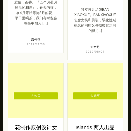
雅债，茶香。 『五个月盈月
缺后的相遇』，春天的茶，
独立设计品牌BAN
在4月开始等待8月的花。
XIAOXUE。BANXIAOXUE
平日里喝茶，我们有时也会
包含女装和男装，弱化性别
在茶中加入 […]
概念的同时又寻找彼此之间
的微 […]
原创范
2017/11/30
仙女范
2019/08/07
去购买
去购买
花制作原创设计女
Islands.两人出品