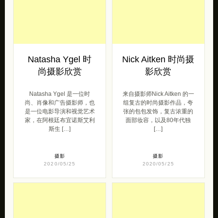
Natasha Ygel 时
Nick Aitken 时尚摄
尚摄影欣赏
影欣赏
Natasha Ygel 是一位时
来自摄影师Nick Aitken 的一
尚、肖像和广告摄影师，也
组复古的时尚摄影作品，夸
是一位电影导演和视觉艺术
张的包包发饰，复古浓重的
家，在阿根廷布宜诺斯艾利
面部妆容，以及80年代独
斯生 […]
[…]
摄影
摄影
2020/05/25
2020/05/25