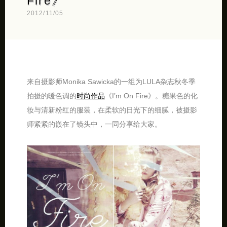
Fire》
2012/11/05
来自摄影师Monika Sawicka的一组为LULA杂志秋冬季
拍摄的暖色调的
时尚作品
《I’m On Fire》。糖果色的化
妆与清新粉红的服装，在柔软的日光下的细腻，被摄影
师紧紧的嵌在了镜头中，一同分享给大家。