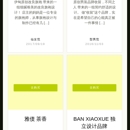
伊甸原创改良旗袍 带来的一
原创男装品牌收留，不同之
组细腻唯美的改良旗袍设
人 带来的一组简约舒适的设
计！ 店主的妈妈是一位专业
计。 做“收留”这个品牌，实
的旗袍师，从事旗袍设计与
在是希望自己的心能真正被
制作已经有几 […]
一件事情 […]
仙女范
型男范
2017/09/19
2016/11/03
去购买
去购买
雅债 茶香
BAN XIAOXUE 独
立设计品牌