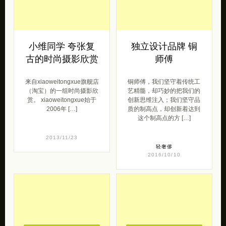
小维同学 夸张复
独立设计品牌 铜
古的时尚摄影欣赏
师傅
来自xiaoweitongxue旗舰店
铜师傅，我们坚守着传统工
（淘宝）的一组时尚摄影欣
艺精髓，却巧妙的把我们的
赏。 xiaoweitongxue始于
创新思维注入；我们坚守品
2006年 […]
质的制高点，却创新着达到
这个制高点的方 […]
2013/11/23
轻奢侈
2016/10/10
去购买
去购买