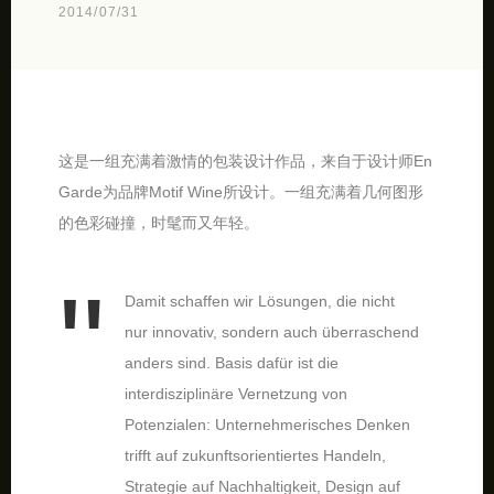
2014/07/31
这是一组充满着激情的包装设计作品，来自于设计师En
Garde为品牌Motif Wine所设计。一组充满着几何图形
的色彩碰撞，时髦而又年轻。
Damit schaffen wir Lösungen, die nicht
nur innovativ, sondern auch überraschend
anders sind. Basis dafür ist die
interdisziplinäre Vernetzung von
Potenzialen: Unternehmerisches Denken
trifft auf zukunftsorientiertes Handeln,
Strategie auf Nachhaltigkeit, Design auf