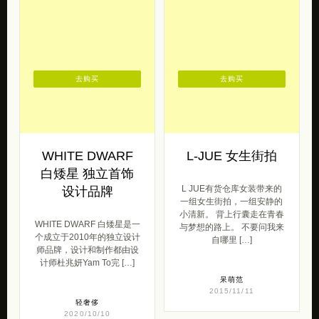
去购买
去购买
WHITE DWARF
L-JUE 女生街拍
白矮星 独立首饰
L JUE有货仓库女装带来的
设计品牌
一组女生街拍，一组安静的
小清新。 背上行囊走在青春
WHITE DWARF 白矮星是一
与梦想的路上。 不要问我来
个成立于2010年的独立设计
自哪里 […]
师品牌，设计和制作都由设
计师杜兆妍Yam To完 […]
呆萌范
2015/11/11
轻奢侈
2020/10/10