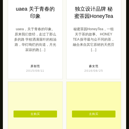
印象
蜜茶园HoneyTea
uaea，关于青春的印象。
秘蜜茶园HoneyTea，一组
原来我们曾经，走过了那么
关于茶的故事。 HONEY
多的路 学校洒满落叶的柏油
TEA 探寻最与众不同的茶，
路，华灯绚烂的街道，月光
融合来自其它原材的天然芬
寂寂的跑 […]
[…]
原创范
森女范
2015/08/11
2016/08/25
去购买
去购买