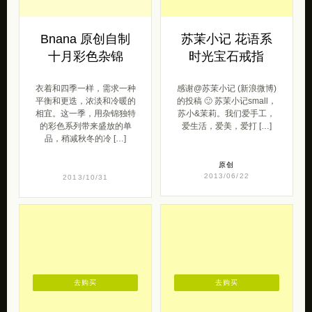
Bnana 原创自制
苏茉小记 花语系
十月彩色杂锦
时光宝石戒指
衣着和四季一样，需求一种
感谢@苏茉小记 (新浪微博)
平衡和更迭，浓淡和冷暖的
的投稿 🙂 苏茉小记small，
相宜。这一季，用杂锦独特
苏小&茉莉。我们爱手工，
的彩色系列带来盛放的单
爱生活，爱美，爱打 […]
品，稍减秋冬的冷 […]
原创
2013/06/22
2013/10/31
去购买
去购买