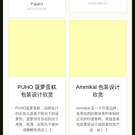
PUHO 菠萝蛋糕
Ammikal 包装设计
包装设计欣赏
欣赏
PUHO菠萝蛋糕，品牌设计
Ammikal 是一个印度品牌，
的出发点是基于阳光下的菠
使用高档的整体香料来制作
萝田。菠萝切开后在阳光下
正宗的印度香料。简报是将
煮熟，煮沸，在阳光下密封
包装重新设计成批量优质产
成糖醋馅然后 […]
品，从 […]
产品设计
产品设计