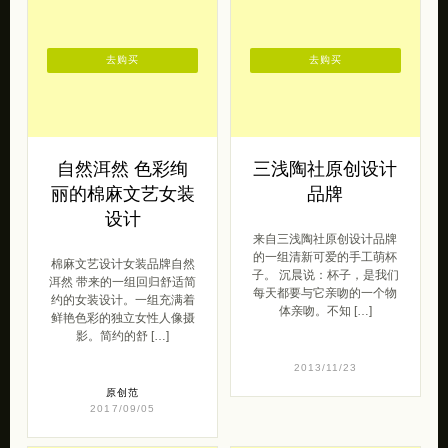
去购买
去购买
自然洱然 色彩绚
三浅陶社原创设计
丽的棉麻文艺女装
品牌
设计
来自三浅陶社原创设计品牌
的一组清新可爱的手工萌杯
棉麻文艺设计女装品牌自然
子。 沉晨说：杯子，是我们
洱然 带来的一组回归舒适简
每天都要与它亲吻的一个物
约的女装设计。一组充满着
体亲吻。不知 […]
鲜艳色彩的独立女性人像摄
影。简约的舒 […]
2013/11/23
原创范
2017/09/05