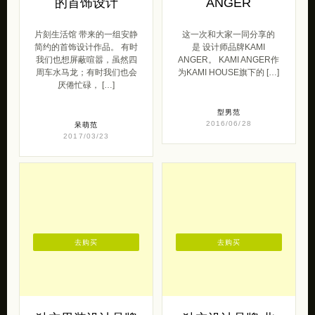
简约的首饰设计作品。 有时
是 设计师品牌KAMI
我们也想屏蔽喧嚣，虽然四
ANGER。 KAMI ANGER作
周车水马龙；有时我们也会
为KAMI HOUSE旗下的 […]
厌倦忙碌， […]
型男范
2016/06/28
呆萌范
2017/03/23
去购买
去购买
独立男装设计品牌
独立设计品牌 北
本相织物
山製包所