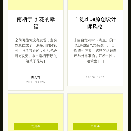
南栖于野 花的幸
自觉zijue原创设计
福
师风格
之前可能你没有发现，当突
来自自觉zijue（淘宝）的一
然桌面放了一束盛开的鲜花
组原创空气女装设计。 自
时，莫名其妙的，生活也会
觉-自性本觉，透彻的认识自
因此改变。来自南栖于野 的
己与外界事物，开发自性，
一组关于花与 […]
追求生 […]
森女范
2013/11/23
2019/06/25
去购买
去购买