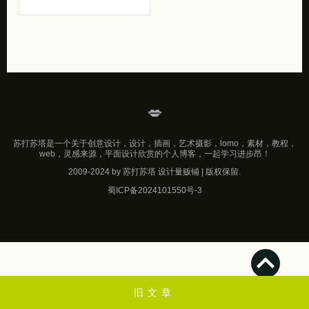
💋
苏打苏塔是一个关于创意设计，设计，插画，艺术摄影，lomo，素材，教程，
web，灵感来源，平面设计欣赏的个人博客，一起学习进步昂！
2009-2024 by 苏打苏塔 设计量贩铺 | 版权保留.
蜀ICP备2024101550号-3
旧文章