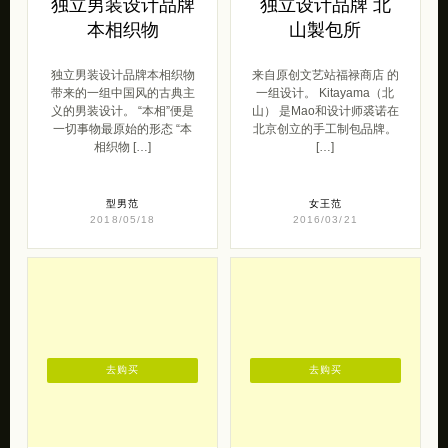
独立男装设计品牌本相织物
来自原创文艺站福禄商店 的
带来的一组中国风的古典主
一组设计。 Kitayama（北
义的男装设计。 “本相”便是
山） 是Mao和设计师裘诺在
一切事物最原始的形态 “本
北京创立的手工制包品牌。
相织物 […]
[…]
型男范
女王范
2018/05/18
2016/03/21
去购买
去购买
uaea 关于青春的
独立设计品牌 秘