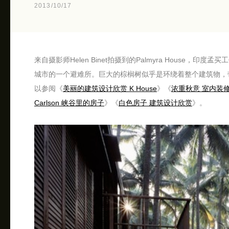
2013/10/17
来自摄影师Helen Binet拍摄到的Palmyra House
城市的一个避难所。巨大的棕榈树似乎是环绕着整个建筑物，
以参阅《
美丽的建筑设计欣赏 K House
》《
浓重秋意 室内装
Carlson 峡谷里的房子
》《
白色房子 建筑设计欣赏
》。