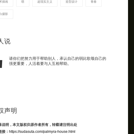
术插画
萌
超现实主义
造型设计
青春
白摄影
人说
请你们把努力用于帮助别人，承认自己的弱比歌颂自己的
强更重要，人活着要与人互相帮助。
权声明
殊说明，本文版权归原作者所有，转载请注明出处
链接：
https://sudasuta.com/palmyra-house.html