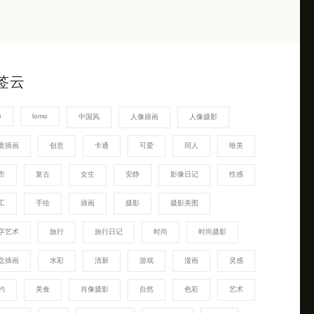
签云
G
lomo
中国风
人像插画
人像摄影
童插画
创意
卡通
可爱
同人
唯美
市
复古
女生
安静
影像日记
性感
工
手绘
插画
摄影
摄影美图
字艺术
旅行
旅行日记
时尚
时尚摄影
念插画
水彩
清新
游戏
漫画
灵感
约
美食
肖像摄影
自然
色彩
艺术