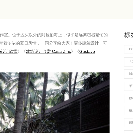
标
，印度孟买工作室。位于孟买以外的阿拉伯海上，似乎是远离喧嚣繁忙的
带着浓浓的夏日风情，一同分享给大家！更多建筑设计，可
C
修设计欣赏
》《
建筑设计欣赏 Casa Zinc
》《
Gustave
儿
城
手
数
概
简