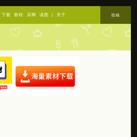
下载
教程
买啊
读图
|
关于
投稿