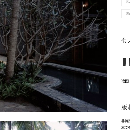
艺
黑
有
读图
版
非特
本文