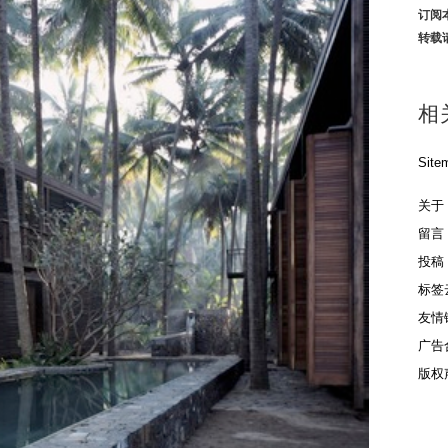
订阅
转载
相
Site
关于
留言
投稿
标签
友情
广告
版权