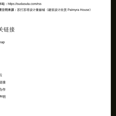
本站：
https://sudasuta.com/rss
请注明来源：
苏打苏塔设计量贩铺
《建筑设计欣赏 Palmyra House》
关链接
map
云
链接
合作
声明