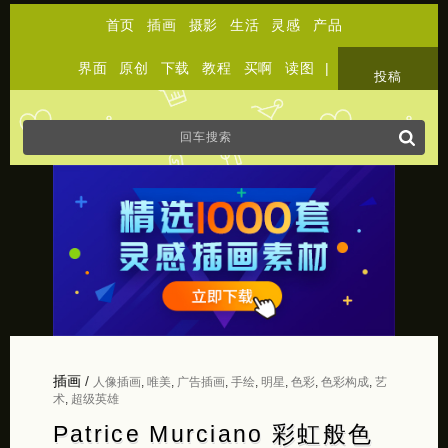
首页
插画
摄影
生活
灵感
产品
界面
原创
下载
教程
买啊
读图
|
关于
投稿
插画
/
人像插画
,
唯美
,
广告插画
,
手绘
,
明星
,
色彩
,
色彩构成
,
艺
术
,
超级英雄
Patrice Murciano 彩虹般色