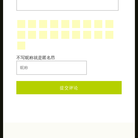
不写昵称就是匿名昂