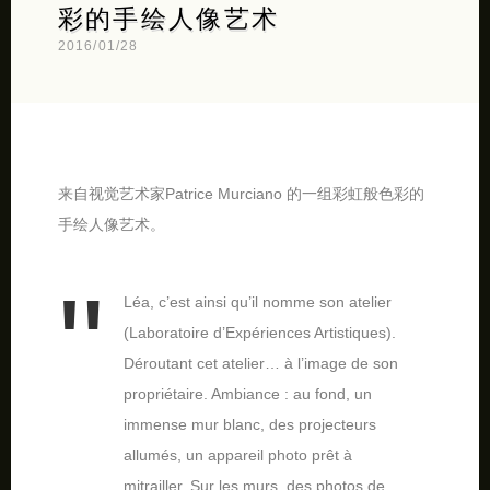
彩的手绘人像艺术
2016/01/28
来自视觉艺术家Patrice Murciano 的一组彩虹般色彩的
手绘人像艺术。
Léa, c’est ainsi qu’il nomme son atelier
(Laboratoire d’Expériences Artistiques).
Déroutant cet atelier… à l’image de son
propriétaire. Ambiance : au fond, un
immense mur blanc, des projecteurs
allumés, un appareil photo prêt à
mitrailler. Sur les murs, des photos de