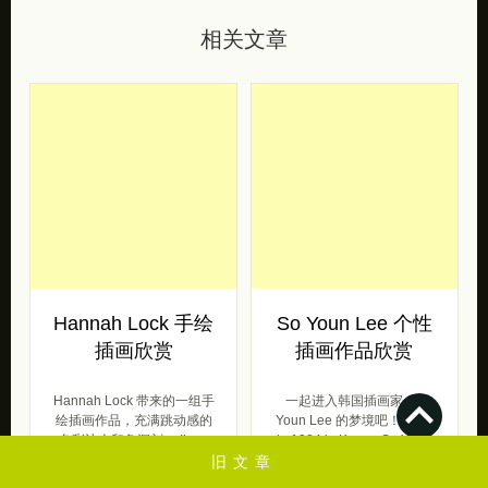
相关文章
Hannah Lock 手绘
So Youn Lee 个性
插画欣赏
插画作品欣赏
Hannah Lock 带来的一组手
一起进入韩国插画家 So
绘插画作品，充满跳动感的
Youn Lee 的梦境吧！ Born
色彩让人印象深刻。 I’m a
in 1984 in Korea, So Y […]
fre […]
旧文章